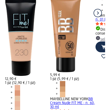
essence
n. 01 Bla
Dispon
consegn
selez
5,99 €
12,90 €
1 pz (5,99 € / 1 pz)
1 pz (12,90 € / 1 pz)
MAYBELLINE NEW YORK
BB
Cream Nude FIT ME - n. 60,
30 ml