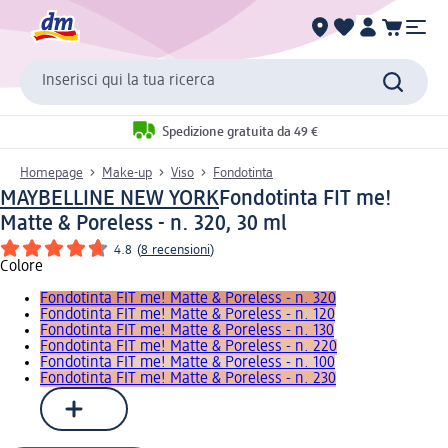
Inserisci qui la tua ricerca
Spedizione gratuita da 49 €
Homepage
Make-up
Viso
Fondotinta
MAYBELLINE NEW YORK
Fondotinta FIT me!
Matte & Poreless - n. 320, 30 ml
4.8
(
8 recensioni
)
Colore
Fondotinta FIT me! Matte & Poreless - n. 320
Fondotinta FIT me! Matte & Poreless - n. 120
Fondotinta FIT me! Matte & Poreless - n. 130
Fondotinta FIT me! Matte & Poreless - n. 220
Fondotinta FIT me! Matte & Poreless - n. 100
Fondotinta FIT me! Matte & Poreless - n. 230