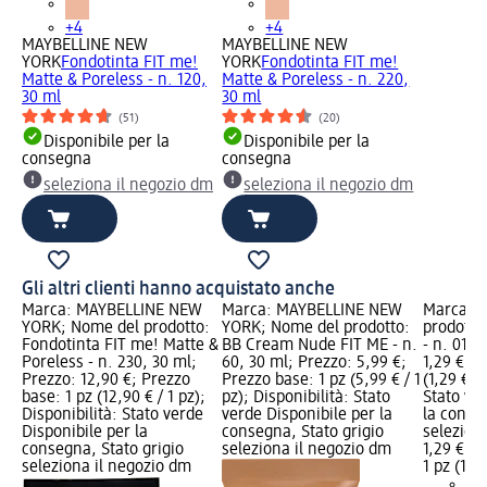
+4
+4
MAYBELLINE NEW
MAYBELLINE NEW
YORK
Fondotinta FIT me!
YORK
Fondotinta FIT me!
Matte & Poreless - n. 120,
Matte & Poreless - n. 220,
30 ml
30 ml
(51)
(20)
Disponibile per la
Disponibile per la
consegna
consegna
seleziona il negozio dm
seleziona il negozio dm
Gli altri clienti hanno acquistato anche
Marca: MAYBELLINE NEW
Marca: MAYBELLINE NEW
Marca: e
YORK; Nome del prodotto:
YORK; Nome del prodotto:
prodotto:
Fondotinta FIT me! Matte &
BB Cream Nude FIT ME - n.
- n. 01 B
Poreless - n. 230, 30 ml;
60, 30 ml; Prezzo: 5,99 €;
1,29 €; P
Prezzo: 12,90 €; Prezzo
Prezzo base: 1 pz (5,99 € / 1
(1,29 € / 
base: 1 pz (12,90 € / 1 pz);
pz); Disponibilità: Stato
Stato ve
Disponibilità: Stato verde
verde Disponibile per la
la conse
Disponibile per la
consegna, Stato grigio
selezion
consegna, Stato grigio
seleziona il negozio dm
1,29 €
seleziona il negozio dm
1 pz (1,29