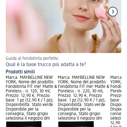
Guida al fondotinta perfetto.
5 e
Qual è la base trucco più adatta a te?
Gl
Prodotti simili
Marca: MAYBELLINE NEW
Marca: MAYBELLINE NEW
Marca: 
YORK; Nome del prodotto:
YORK; Nome del prodotto:
YORK; No
Fondotinta FIT me! Matte &
Fondotinta FIT me! Matte &
Fondotin
Poreless - n. 120, 30 ml;
Poreless - n. 220, 30 ml;
Poreless 
Prezzo: 12,90 €; Prezzo
Prezzo: 12,90 €; Prezzo
Prezzo: 
base: 1 pz (12,90 € / 1 pz);
base: 1 pz (12,90 € / 1 pz);
base: 1 p
Disponibilità: Stato verde
Disponibilità: Stato verde
Disponibi
Disponibile per la
Disponibile per la
Disponibi
consegna, Stato grigio
consegna, Stato grigio
consegna
seleziona il negozio dm
seleziona il negozio dm
selezion
12,90 €