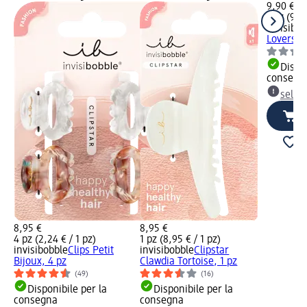
9,90 €
1 pz (9,90
invisibob
Lovers H
Dispon
consegn
selez
8,95 €
8,95 €
4 pz (2,24 € / 1 pz)
1 pz (8,95 € / 1 pz)
invisibobble
Clips Petit
invisibobble
Clipstar
Bijoux, 4 pz
Clawdia Tortoise, 1 pz
(49)
(16)
Disponibile per la
Disponibile per la
consegna
consegna