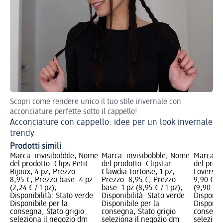
Scopri come rendere unico il tuo stile invernale con
Su
acconciature perfette sotto il cappello!
Ac
Acconciature con cappello: idee per un look invernale
trendy
Prodotti simili
Marca: invisibobble; Nome
Marca: invisibobble; Nome
Marca: i
del prodotto: Clips Petit
del prodotto: Clipstar
del prod
Bijoux, 4 pz; Prezzo:
Clawdia Tortoise, 1 pz;
Lovers H
8,95 €; Prezzo base: 4 pz
Prezzo: 8,95 €; Prezzo
9,90 €; P
(2,24 € / 1 pz);
base: 1 pz (8,95 € / 1 pz);
(9,90 € / 
Disponibilità: Stato verde
Disponibilità: Stato verde
Disponibi
Disponibile per la
Disponibile per la
Disponibi
consegna, Stato grigio
consegna, Stato grigio
consegna
seleziona il negozio dm
seleziona il negozio dm
selezion