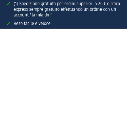
(1) Spedizione gratuita per ordini superiori a 20 € e ritiro
express sempre gratuito effettuando un ordine con un
account "la mia dm"
Reso facile e veloce
Offerte e suggerimenti su misura per te
Crea il tuo account "la mia dm"
Aiuto e contatti
Servizi
Servizio clienti
Spedizione e consegna
Reso e rimborso
L'azienda
La nostra azienda
Corporate Responsibility
Lavora con noi
Press e news
Espansione