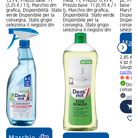
1,25 €; Prezzo base: 1 l
mela, 1 l; Prezzo: 0,95 €;
pz; Prez
(1,25 € / 1 l); Marchio dm
Prezzo base: 1 l (0,95 € / 1
base: 4 p
grafica; Disponibilità: Stato
l); Marchio dm grafica;
Marchio 
verde Disponibile per la
Disponibilità: Stato verde
Disponibi
consegna, Stato grigio
Disponibile per la
Disponibi
seleziona il negozio dm
consegna, Stato grigio
consegna
seleziona il negozio dm
selezion
2,85 €
4 pz (0,71
Saugstar
cucina Cl
Dispon
consegn
selez