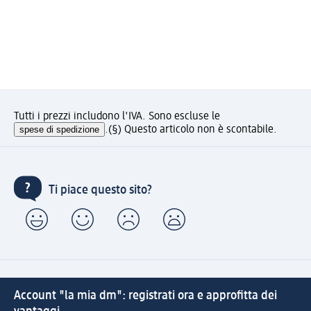
Tutti i prezzi includono l'IVA. Sono escluse le
spese di spedizione
.
(§) Questo articolo non è scontabile.
Ti piace questo sito?
Account "la mia dm": registrati ora e approfitta dei