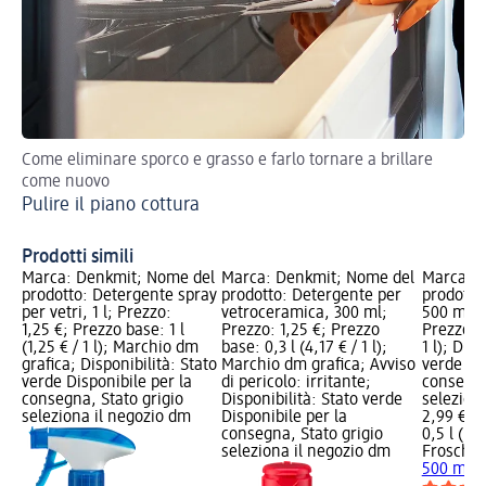
Come eliminare sporco e grasso e farlo tornare a brillare
Ott
come nuovo
inf
Pulire il piano cottura
Pu
im
Prodotti simili
Marca: Denkmit; Nome del
Marca: Denkmit; Nome del
Marca: F
prodotto: Detergente spray
prodotto: Detergente per
prodotto
per vetri, 1 l; Prezzo:
vetroceramica, 300 ml;
500 ml; 
1,25 €; Prezzo base: 1 l
Prezzo: 1,25 €; Prezzo
Prezzo ba
(1,25 € / 1 l); Marchio dm
base: 0,3 l (4,17 € / 1 l);
1 l); Disp
grafica; Disponibilità: Stato
Marchio dm grafica; Avviso
verde Dis
verde Disponibile per la
di pericolo: irritante;
consegna
consegna, Stato grigio
Disponibilità: Stato verde
selezion
seleziona il negozio dm
Disponibile per la
2,99 €
consegna, Stato grigio
0,5 l (5,9
seleziona il negozio dm
Frosch
De
500 ml