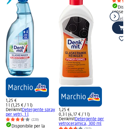
Dispon
consegn
selez
1,25 €
1 l (1,25 € / 1 l)
Denkmit
Detergente spray
1,25 €
per vetri, 1 l
0,3 l (4,17 € / 1 l)
Denkmit
Detergente per
(220)
vetroceramica, 300 ml
Disponibile per la