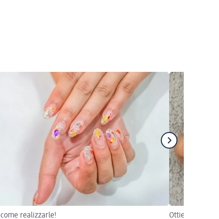
 come realizzarle!
Ottieni unghie 