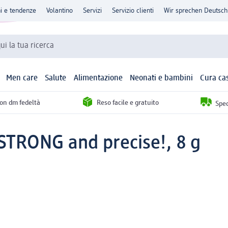
ni e tendenze
Volantino
Servizi
Servizio clienti
Wir sprechen Deutsch
qui la tua ricerca
Men care
Salute
Alimentazione
Neonati e bambini
Cura ca
con dm fedeltà
Reso facile e gratuito
Sped
STRONG and precise!, 8 g