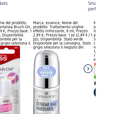
Nails
Smalto adesiv
perfetta
me del prodotto:
Marca: essence; Nome del
Marca: ess
tantanea Brush-On,
prodotto: Trattamento unghie
prodotto: Sm
99 €; Prezzo base: 1
effetto rinforzante, 8 ml; Prezzo:
ml; Prezzo: 
; Disponibilità:
2,89 €; Prezzo base: 1 pz (2,89 € / 1
pz (1,99 € / 
onibile per la
pz); Disponibilità: Stato verde
Stato verde 
grigio seleziona il
Disponibile per la consegna, Stato
consegna, St
grigio seleziona il negozio dm
negozio dm
1,99 €
1 pz (1,99 € 
essence
Smal
Informaz
Disponib
selezion