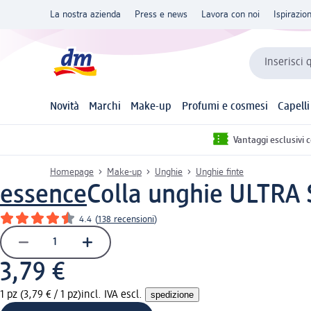
La nostra azienda
Press e news
Lavora con noi
Ispirazio
Inserisci 
Novità
Marchi
Make-up
Profumi e cosmesi
Capelli
Vantaggi esclusivi 
Homepage
Make-up
Unghie
Unghie finte
essence
Colla unghie ULTRA 
4.4
(
138 recensioni
)
3,79 €
1 pz (3,79 € / 1 pz)
incl. IVA escl.
spedizione