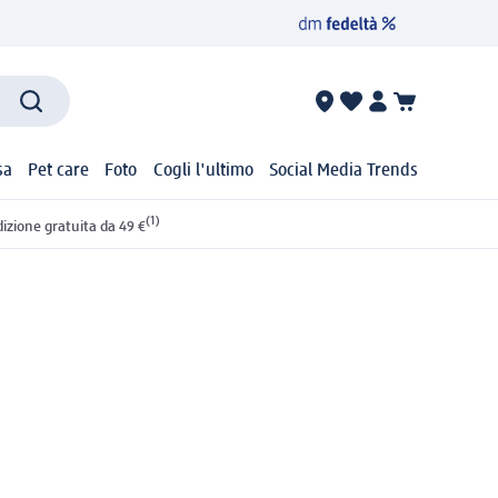
sa
Pet care
Foto
Cogli l'ultimo
Social Media Trends
(1)
izione gratuita da 49 €