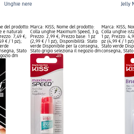
Unghie nere
Jelly 
 del prodotto:
Marca: KISS; Nome del prodotto:
Marca: KISS; No
e e naturali
Colla unghie Maximum Speed, 3 g;
Colla unghie is
rezzo: 7,49 €;
Prezzo: 2,99 €; Prezzo base: 1 pz
1 pz; Prezzo: 4,
9 € / 1 pz);
(2,99 € / 1 pz); Disponibilità: Stato
pz (4,99 € / 1 pz)
verde
verde Disponibile per la consegna,
Stato verde Disp
onsegna, Stato
Stato grigio seleziona il negozio dm
consegna, Stato 
negozio dm