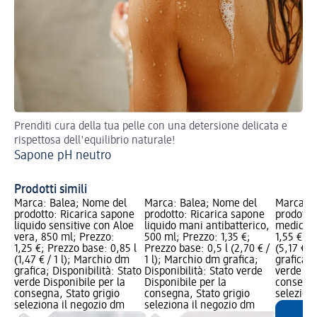
Prenditi cura della tua pelle con una detersione delicata e
Sa
rispettosa dell'equilibrio naturale!
Sapone pH neutro
Prodotti simili
Marca: Balea; Nome del
Marca: Balea; Nome del
Marca: B
prodotto: Ricarica sapone
prodotto: Ricarica sapone
prodotto
liquido sensitive con Aloe
liquido mani antibatterico,
medicale
vera, 850 ml; Prezzo:
500 ml; Prezzo: 1,35 €;
1,55 €; P
1,25 €; Prezzo base: 0,85 l
Prezzo base: 0,5 l (2,70 € /
(5,17 € /
(1,47 € / 1 l); Marchio dm
1 l); Marchio dm grafica;
grafica; 
grafica; Disponibilità: Stato
Disponibilità: Stato verde
verde Dis
verde Disponibile per la
Disponibile per la
consegna
consegna, Stato grigio
consegna, Stato grigio
selezion
seleziona il negozio dm
seleziona il negozio dm