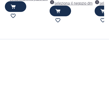
seleziona il negozio dm
selez