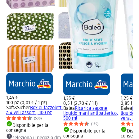
1,45 €
1,35 €
1,25 €
100 pz (0,01 € / 1 pz)
0,5 l (2,70 € / 1 l)
0,85 l (1,
Soft&Sicher
Box di fazzoletti
Balea
Ricarica sapone
Balea
Ric
a 4 veli assort., 100 pz
liquido mani antibatterico,
liquido s
500 ml
vera, 85
(530)
(159)
Disponibile per la
consegna
Disponibile per la
Dispon
consegna
consegn
seleziona il negozio dm