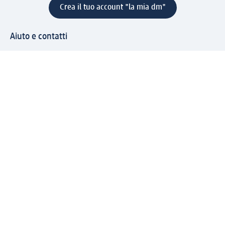
Crea il tuo account "la mia dm"
Aiuto e contatti
Servizi
Servizio clienti
Spedizione e consegna
Reso e rimborso
L'azienda
La nostra azienda
Corporate Responsibility
Lavora con noi
Press e news
Espansione
Un mondo di prodotti
Il mondo dm
Punti vendita
Il nostro Journal
Vivere consapevoli con dm