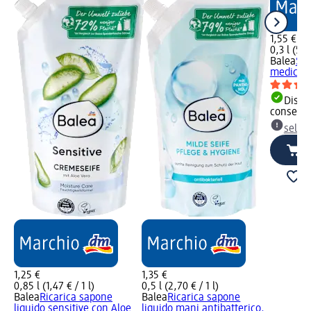
1,55 €
0,3 l (5,1
Balea
Sap
medicale
Dispon
consegn
selez
1,25 €
1,35 €
0,85 l (1,47 € / 1 l)
0,5 l (2,70 € / 1 l)
Balea
Ricarica sapone
Balea
Ricarica sapone
liquido sensitive con Aloe
liquido mani antibatterico,