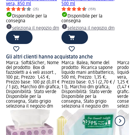
vera, 850 ml
500 ml
(25)
(159)
Disponibile per la
Disponibile per la
consegna
consegna
seleziona il negozio dm
seleziona il negozio dm
Gli altri clienti hanno acquistato anche
Marca: Soft&Sicher; Nome
Marca: Balea; Nome del
Marca: B
del prodotto: Box di
prodotto: Ricarica sapone
prodotto
fazzoletti a 4 veli assort.,
liquido mani antibatterico,
liquido s
100 pz; Prezzo: 1,45 €;
500 ml; Prezzo: 1,35 €;
vera, 85
Prezzo base: 100 pz (0,01 €
Prezzo base: 0,5 l (2,70 € /
1,25 €; P
/ 1 pz); Marchio dm grafica;
1 l); Marchio dm grafica;
(1,47 € /
Disponibilità: Stato verde
Disponibilità: Stato verde
grafica; 
Disponibile per la
Disponibile per la
verde Dis
consegna, Stato grigio
consegna, Stato grigio
consegna
seleziona il negozio dm
seleziona il negozio dm
selezion