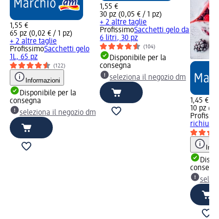
1,55 €
30 pz (0,05 € / 1 pz)
+ 2 altre taglie
1,55 €
Profissimo
Sacchetti gelo da
65 pz (0,02 € / 1 pz)
6 litri, 30 pz
+ 2 altre taglie
(104)
Profissimo
Sacchetti gelo
1L, 65 pz
Disponibile per la
consegna
(122)
seleziona il negozio dm
Informazioni
Disponibile per la
1,45 €
consegna
10 pz (0,1
seleziona il negozio dm
Profissi
richiudib
Info
Dispon
consegn
selez