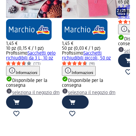
65 pz (0,
+ 2 altre
Profissi
1L, 65 pz
Info
Dispon
1,45 €
1,45 €
consegn
10 pz (0,15 € / 1 pz)
50 pz (0,03 € / 1 pz)
selez
Profissimo
Sacchetti gelo
Profissimo
Sacchetti
richiudibili da 3 L, 10 pz
richiudibili piccoli, 50 pz
(173)
(98)
Informazioni
Informazioni
Disponibile per la
Disponibile per la
consegna
consegna
seleziona il negozio dm
seleziona il negozio dm