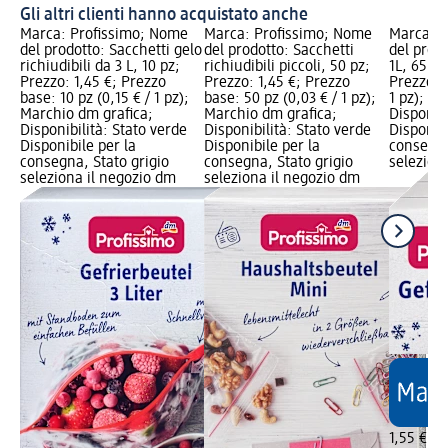
Gli altri clienti hanno acquistato anche
Marca: Profissimo; Nome
Marca: Profissimo; Nome
Marca: P
del prodotto: Sacchetti gelo
del prodotto: Sacchetti
del prodo
richiudibili da 3 L, 10 pz;
richiudibili piccoli, 50 pz;
1L, 65 pz
Prezzo: 1,45 €; Prezzo
Prezzo: 1,45 €; Prezzo
Prezzo ba
base: 10 pz (0,15 € / 1 pz);
base: 50 pz (0,03 € / 1 pz);
1 pz); M
Marchio dm grafica;
Marchio dm grafica;
Disponibi
Disponibilità: Stato verde
Disponibilità: Stato verde
Disponibi
Disponibile per la
Disponibile per la
consegna
consegna, Stato grigio
consegna, Stato grigio
selezion
seleziona il negozio dm
seleziona il negozio dm
1,55 €