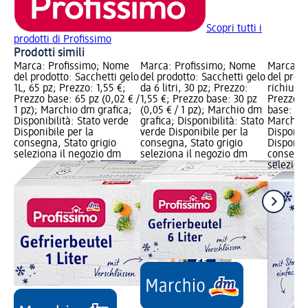
Scopri tutti i
prodotti di Profissimo
Prodotti simili
Marca: Profissimo; Nome
Marca: Profissimo; Nome
Marca: P
del prodotto: Sacchetti gelo
del prodotto: Sacchetti gelo
del prodo
1L, 65 pz; Prezzo: 1,55 €;
da 6 litri, 30 pz; Prezzo:
richiudibi
Prezzo base: 65 pz (0,02 € /
1,55 €; Prezzo base: 30 pz
Prezzo: 
1 pz); Marchio dm grafica;
(0,05 € / 1 pz); Marchio dm
base: 10 
Disponibilità: Stato verde
grafica; Disponibilità: Stato
Marchio 
Disponibile per la
verde Disponibile per la
Disponibi
consegna, Stato grigio
consegna, Stato grigio
Disponibi
seleziona il negozio dm
seleziona il negozio dm
consegna
selezion