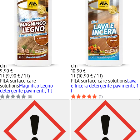
dm
dm
9,90 €
10,90 €
1 l (9,90 € / 1 l)
1 l (10,90 € / 1 l)
FILA surface care
FILA surface care solutions
Lava
solutions
Magnifico Legno
e Incera detergente pavimenti, 1
detergente pavimenti, 1 l
l
(0)
(1)