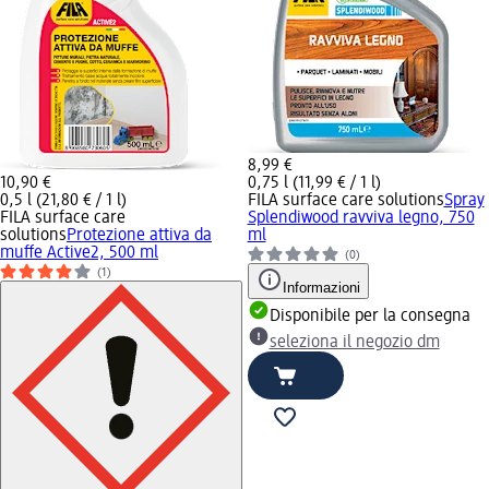
8,99 €
10,90 €
0,75 l (11,99 € / 1 l)
0,5 l (21,80 € / 1 l)
FILA surface care solutions
Spray
FILA surface care
Splendiwood ravviva legno, 750
solutions
Protezione attiva da
ml
muffe Active2, 500 ml
(0)
(1)
Informazioni
Disponibile per la consegna
seleziona il negozio dm