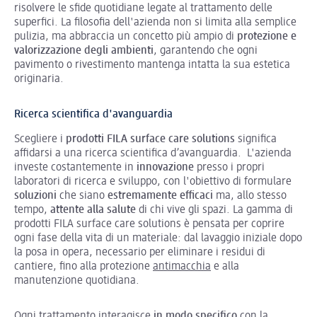
risolvere le sfide quotidiane legate al trattamento delle
superfici. La filosofia dell'azienda non si limita alla semplice
pulizia, ma abbraccia un concetto più ampio di
protezione e
valorizzazione degli ambienti
, garantendo che ogni
pavimento o rivestimento mantenga intatta la sua estetica
originaria.
Ricerca scientifica d'avanguardia
Scegliere i
prodotti
FILA surface care solutions
significa
affidarsi a una ricerca scientifica d’avanguardia. L'azienda
investe costantemente in
innovazione
presso i propri
laboratori di ricerca e sviluppo, con l'obiettivo di formulare
soluzioni
che siano
estremamente efficaci
ma, allo stesso
tempo,
attente
alla salute
di chi vive gli spazi. La gamma di
prodotti FILA surface care solutions è pensata per coprire
ogni fase della vita di un materiale: dal lavaggio iniziale dopo
la posa in opera, necessario per eliminare i residui di
cantiere, fino alla protezione
antimacchia
e alla
manutenzione quotidiana.
Ogni trattamento interagisce
in modo
specifico
con la