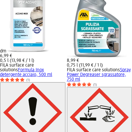
dm
6,99 €
0,5 l (13,98 € / 1 l)
8,99 €
FILA surface care
0,75 l (11,99 € / 1 l)
solutions
Formula Inox
FILA surface care solutions
Spray
detergente acciaio, 500 ml
Power Degreaser sgrassatore,
750 ml
(1)
(1)