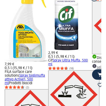
2,99 €
0,5 l (5,98 € / 1 l)
Dispon
Cif
Spray Ultra Muffa, 500
consegn
7,99 €
ml
selez
0,5 l (15,98 € / 1 l)
(18)
FILA surface care
solutions
Spray toglimuffa
attivo Active1, 500
ml
Prodotti biocidi
(2)