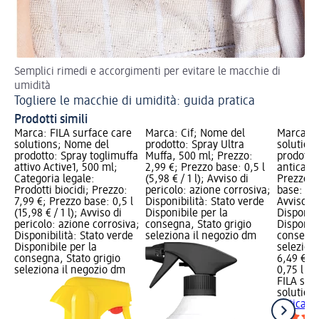
Semplici rimedi e accorgimenti per evitare le macchie di
An
umidità
Togliere le macchie di umidità: guida pratica
Prodotti simili
Marca: FILA surface care
Marca: Cif; Nome del
Marca: F
solutions; Nome del
prodotto: Spray Ultra
solution
prodotto: Spray toglimuffa
Muffa, 500 ml; Prezzo:
prodotto
attivo Active1, 500 ml;
2,99 €; Prezzo base: 0,5 l
anticalc
Categoria legale:
(5,98 € / 1 l); Avviso di
Prezzo: 
Prodotti biocidi; Prezzo:
pericolo: azione corrosiva;
base: 0,75
7,99 €; Prezzo base: 0,5 l
Disponibilità: Stato verde
Avviso di
(15,98 € / 1 l); Avviso di
Disponibile per la
Disponibi
pericolo: azione corrosiva;
consegna, Stato grigio
Disponibi
Disponibilità: Stato verde
seleziona il negozio dm
consegna
Disponibile per la
selezion
consegna, Stato grigio
6,49 €
seleziona il negozio dm
0,75 l (8,
FILA sur
solution
anticalc