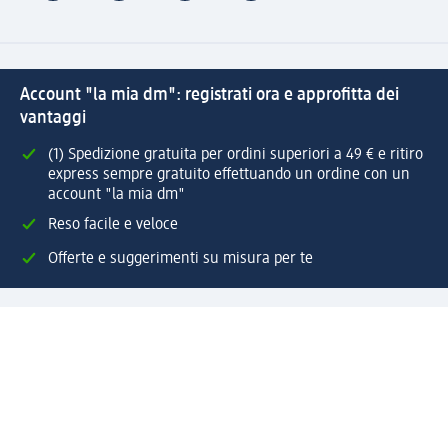
Account "la mia dm": registrati ora e approfitta dei
vantaggi
(1) Spedizione gratuita per ordini superiori a 49 € e ritiro
express sempre gratuito effettuando un ordine con un
account "la mia dm"
Reso facile e veloce
Offerte e suggerimenti su misura per te
Crea il tuo account "la mia dm"
Aiuto e contatti
Servizi
Servizio clienti
Spedizione e consegna