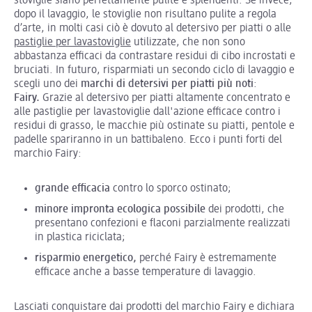
stoviglie siano perfettamente pulite e splendenti. Se invece,
dopo il lavaggio, le stoviglie non risultano pulite a regola
d’arte, in molti casi ciò è dovuto al detersivo per piatti o alle
pastiglie per lavastoviglie
utilizzate, che non sono
abbastanza efficaci da contrastare residui di cibo incrostati e
bruciati. In futuro, risparmiati un secondo ciclo di lavaggio e
scegli uno dei
marchi di detersivi per piatti più noti
:
Fairy.
Grazie al detersivo per piatti altamente concentrato e
alle pastiglie per lavastoviglie dall'azione efficace contro i
residui di grasso, le macchie più ostinate su piatti, pentole e
padelle spariranno in un battibaleno. Ecco i punti forti del
marchio Fairy:
grande efficacia
contro lo sporco ostinato;
minore impronta ecologica possibile
dei prodotti, che
presentano confezioni e flaconi parzialmente realizzati
in plastica riciclata;
risparmio energetico,
perché Fairy è estremamente
efficace anche a basse temperature di lavaggio.
Lasciati conquistare dai prodotti del marchio Fairy e dichiara