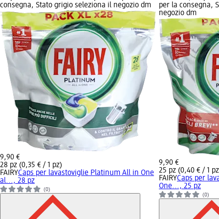
consegna, Stato grigio seleziona il negozio dm
per la consegna, St
negozio dm
9,90 €
9,90 €
28 pz (0,35 € / 1 pz)
25 pz (0,40 € / 1 pz
FAIRY
Caps per lavastoviglie Platinum All in One
FAIRY
Caps per lava
al..., 28 pz
One..., 25 pz
(0)
(0)