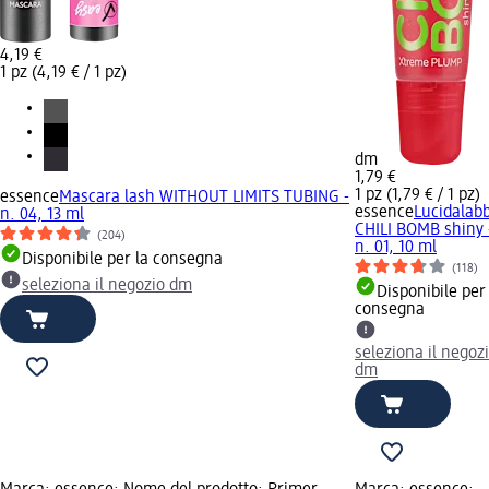
4,19 €
1 pz (4,19 € / 1 pz)
dm
1,79 €
1 pz (1,79 € / 1 pz)
essence
Mascara lash WITHOUT LIMITS TUBING -
essence
Lucidalab
n. 04, 13 ml
CHILI BOMB shiny 
(204)
n. 01, 10 ml
Disponibile per la consegna
(118)
seleziona il negozio dm
Disponibile per
consegna
seleziona il negoz
dm