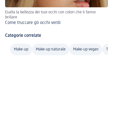
Esalta la bellezza dei tuoi occhi con colori che li fanno
Don
brillare
gli
Come truccare gli occhi verdi
Gl
Categorie correlate
Make-up
Make-up naturale
Make-up vegan
Tru