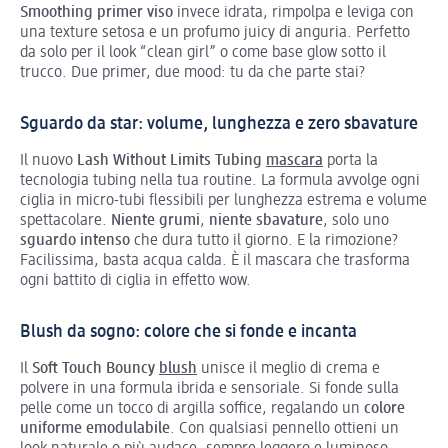
Smoothing primer viso
invece idrata, rimpolpa e leviga con
una texture setosa e un profumo juicy di anguria. Perfetto
da solo per il look “clean girl” o come base glow sotto il
trucco. Due primer, due mood: tu da che parte stai?
Sguardo da star: volume, lunghezza e zero sbavature
Il nuovo
Lash Without Limits Tubing
mascara
porta la
tecnologia tubing nella tua routine. La formula avvolge ogni
ciglia in micro-tubi flessibili per lunghezza estrema e volume
spettacolare.
Niente grumi
,
niente sbavature
, solo uno
sguardo intenso
che dura tutto il giorno. E la rimozione?
Facilissima, basta acqua calda. È il mascara che trasforma
ogni battito di ciglia in effetto wow.
Blush da sogno: colore che si fonde e incanta
Il
Soft Touch Bouncy
blush
unisce il meglio di crema e
polvere in una formula ibrida e sensoriale. Si fonde sulla
pelle come un tocco di argilla soffice, regalando un
colore
uniforme
emodulabile
. Con qualsiasi pennello ottieni un