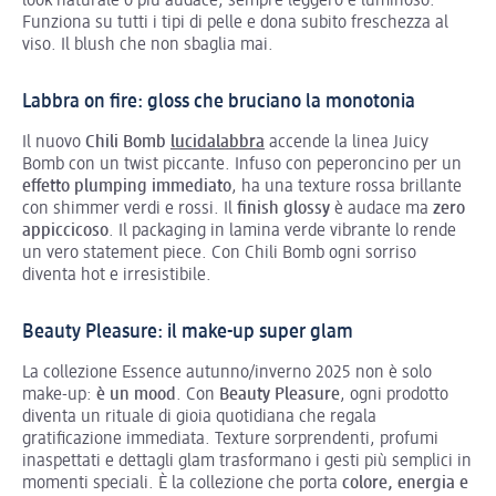
look naturale o più audace, sempre leggero e luminoso.
Funziona su tutti i tipi di pelle e dona subito freschezza al
viso. Il blush che non sbaglia mai.
Labbra on fire: gloss che bruciano la monotonia
Il nuovo
Chili Bomb
lucidalabbra
accende la linea Juicy
Bomb con un twist piccante. Infuso con peperoncino per un
effetto plumping immediato
, ha una texture rossa brillante
con shimmer verdi e rossi. Il
finish glossy
è audace ma
zero
appiccicoso
. Il packaging in lamina verde vibrante lo rende
un vero statement piece. Con Chili Bomb ogni sorriso
diventa hot e irresistibile.
Beauty Pleasure: il make-up super glam
La collezione Essence autunno/inverno 2025 non è solo
make-up:
è un mood
. Con
Beauty Pleasure
, ogni prodotto
diventa un rituale di gioia quotidiana che regala
gratificazione immediata. Texture sorprendenti, profumi
inaspettati e dettagli glam trasformano i gesti più semplici in
momenti speciali. È la collezione che porta
colore, energia e