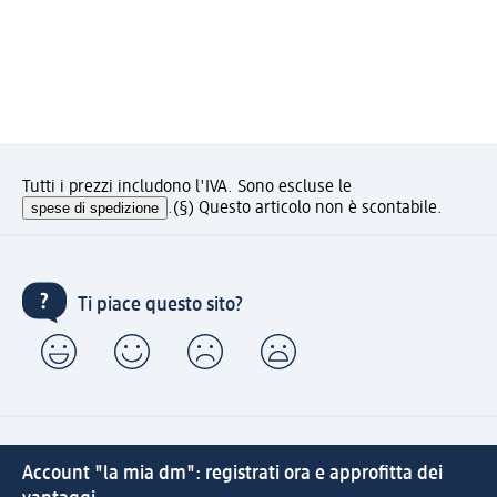
Tutti i prezzi includono l'IVA. Sono escluse le
spese di spedizione
.
(§) Questo articolo non è scontabile.
Ti piace questo sito?
Account "la mia dm": registrati ora e approfitta dei