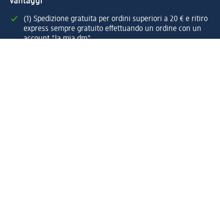
vantaggi
(1) Spedizione gratuita per ordini superiori a 20 € e ritiro
express sempre gratuito effettuando un ordine con un
account "la mia dm"
Reso facile e veloce
Offerte e suggerimenti su misura per te
Crea il tuo account "la mia dm"
Aiuto e contatti
Servizi
Servizio clienti
Spedizione e consegna
Reso e rimborso
L'azienda
La nostra azienda
Corporate Responsibility