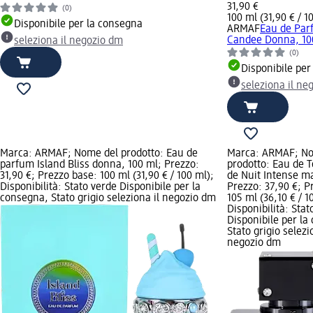
31,90 €
(0)
100 ml (31,90 € / 1
Disponibile per la consegna
ARMAF
Eau de Par
Candee Donna, 10
seleziona il negozio dm
(0)
Disponibile per
seleziona il ne
Marca: ARMAF; Nome del prodotto: Eau de
Marca: ARMAF; No
parfum Island Bliss donna, 100 ml; Prezzo:
prodotto: Eau de T
31,90 €; Prezzo base: 100 ml (31,90 € / 100 ml);
de Nuit Intense m
Disponibilità: Stato verde Disponibile per la
Prezzo: 37,90 €; P
consegna, Stato grigio seleziona il negozio dm
105 ml (36,10 € / 1
Disponibilità: Stat
Disponibile per la
Stato grigio selezi
negozio dm