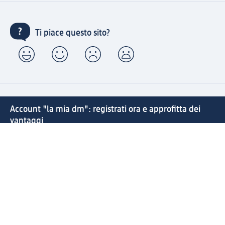
Ti piace questo sito?
Account "la mia dm": registrati ora e approfitta dei
vantaggi
(1) Spedizione gratuita per ordini superiori a 49 € e ritiro
express sempre gratuito effettuando un ordine con un
account "la mia dm"
Reso facile e veloce
Offerte e suggerimenti su misura per te