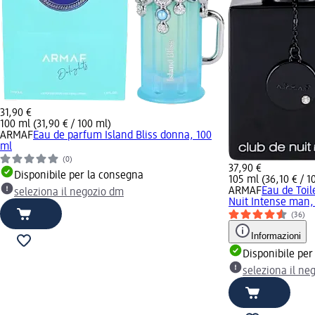
31,90 €
100 ml (31,90 € / 100 ml)
ARMAF
Eau de parfum Island Bliss donna, 100
ml
(0)
37,90 €
Disponibile per la consegna
105 ml (36,10 € / 1
ARMAF
Eau de Toil
seleziona il negozio dm
Nuit Intense man,
(36)
Informazioni
Disponibile per
seleziona il ne