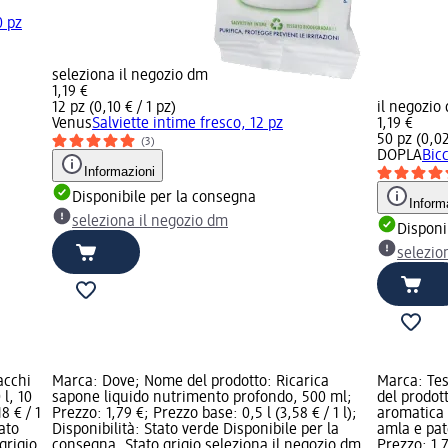
0 pz
seleziona il negozio dm
1,19 €
12 pz (0,10 € / 1 pz)
il negozio
Venus
Salviette intime fresco, 12 pz
1,19 €
50 pz (0,02
(3)
DOPLA
Bic
Informazioni
Disponibile per la consegna
Inform
seleziona il negozio dm
Disponi
selezio
acchi
Marca: Dove; Nome del prodotto: Ricarica
Marca: Tes
 l, 10
sapone liquido nutrimento profondo, 500 ml;
del prodot
8 € / 1
Prezzo: 1,79 €; Prezzo base: 0,5 l (3,58 € / 1 l);
aromatica 
ato
Disponibilità: Stato verde Disponibile per la
amla e pat
grigio
consegna, Stato grigio seleziona il negozio dm
Prezzo: 1,