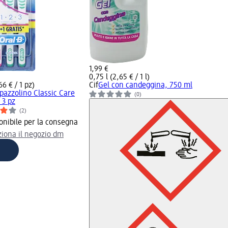
1,99 €
0,75 l (2,65 € / 1 l)
66 € / 1 pz)
Cif
Gel con candeggina, 750 ml
pazzolino Classic Care
(0)
 3 pz
(2)
onibile per la consegna
ziona il negozio dm