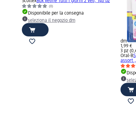
Scottex
Box veline Tutti i giorni 2 veli, 140 pz
(0)
Disponibile per la consegna
seleziona il negozio dm
dm
1,99 €
3 pz (0,
Oral-B
S
assort.,
Disp
sele