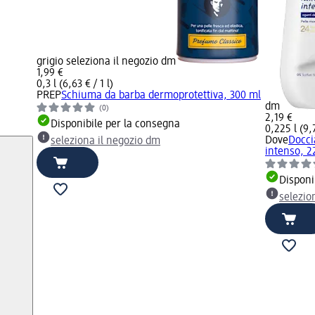
grigio seleziona il negozio dm
1,99 €
0,3 l (6,63 € / 1 l)
PREP
Schiuma da barba dermoprotettiva, 300 ml
dm
(0)
2,19 €
Disponibile per la consegna
0,225 l (9,7
Dove
Docci
seleziona il negozio dm
intenso, 2
Disponi
selezio