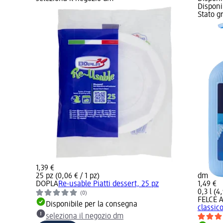
Disponi
Stato g
1,39 €
25 pz (0,06 € / 1 pz)
dm
DOPLA
Re-usable Piatti dessert, 25 pz
1,49 €
0,3 l (4,
(0)
FELCE 
Disponibile per la consegna
classic
seleziona il negozio dm