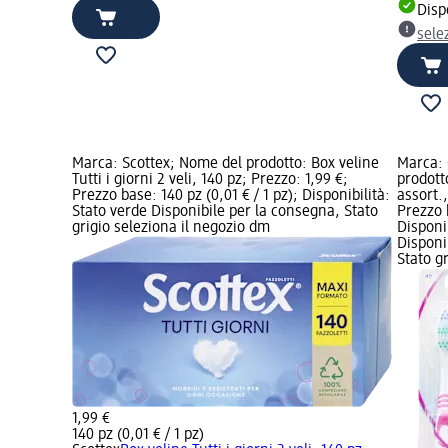
Disp
sele
Marca: Scottex; Nome del prodotto: Box veline
Marca: 
Tutti i giorni 2 veli, 140 pz; Prezzo: 1,99 €;
prodott
Prezzo base: 140 pz (0,01 € / 1 pz); Disponibilità:
assort.,
Stato verde Disponibile per la consegna, Stato
Prezzo b
grigio seleziona il negozio dm
Disponi
Disponi
Stato g
1,99 €
140 pz (0,01 € / 1 pz)