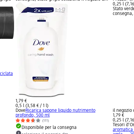
0,25 l (7,16
Stato verd
consegna, 
iciclata
1,79 €
0,5 l (3,58 € / 1 l)
Dove
Ricarica sapone liquido nutrimento
il negozio
profondo, 500 ml
1,79 €
0,25 l (7,16
(111)
Tesori d'O
Disponibile per la consegna
aromatica 