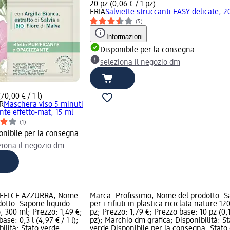
20 pz (0,06 € / 1 pz)
FRIA
Salviette struccanti EASY delicate, 2
(5)
Informazioni
Disponibile per la consegna
seleziona il negozio dm
(70,00 € / 1 l)
R
Maschera viso 5 minuti
ante effetto-mat, 15 ml
(1)
onibile per la consegna
ziona il negozio dm
 FELCE AZZURRA; Nome
Marca: Profissimo; Nome del prodotto: S
dotto: Sapone liquido
per i rifiuti in plastica riciclata nature 120
o, 300 ml; Prezzo: 1,49 €;
pz; Prezzo: 1,79 €; Prezzo base: 10 pz (0,1
ase: 0,3 l (4,97 € / 1 l);
pz); Marchio dm grafica; Disponibilità: St
bilità: Stato verde
verde Disponibile per la consegna, Stato 