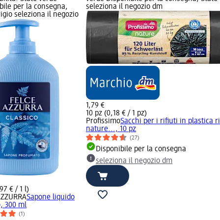
bile per la consegna,
seleziona il negozio dm
rigio seleziona il negozio
1,79 €
10 pz (0,18 € / 1 pz)
Profissimo
Sacchi per i rifiuti in plastica r
nature..., 10 pz
(27)
Disponibile per la consegna
seleziona il negozio dm
97 € / 1 l)
AZZURRA
Sapone liquido
o, 300 ml
(1)