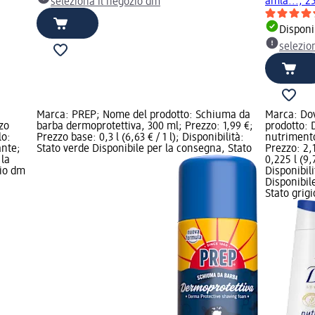
amla..., 2
seleziona il negozio dm
Disponi
selezio
Marca: PREP; Nome del prodotto: Schiuma da
Marca: Do
zo
barba dermoprotettiva, 300 ml; Prezzo: 1,99 €;
prodotto:
lo:
Prezzo base: 0,3 l (6,63 € / 1 l); Disponibilità:
nutrimento
ante;
Stato verde Disponibile per la consegna, Stato
Prezzo: 2,
 la
0,225 l (9,7
zio dm
Disponibili
Disponibil
Stato grigi