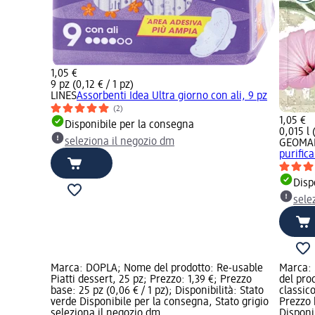
1,05 €
9 pz (0,12 € / 1 pz)
LINES
Assorbenti Idea Ultra giorno con ali, 9 pz
(2)
1,05 €
Disponibile per la consegna
0,015 l 
seleziona il negozio dm
GEOMA
purific
Disp
sele
Marca: DOPLA; Nome del prodotto: Re-usable
Marca:
Piatti dessert, 25 pz; Prezzo: 1,39 €; Prezzo
del pro
base: 25 pz (0,06 € / 1 pz); Disponibilità: Stato
classic
verde Disponibile per la consegna, Stato grigio
Prezzo b
seleziona il negozio dm
Disponi