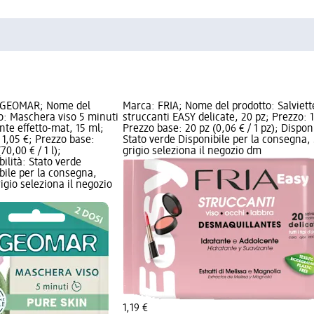
 GEOMAR; Nome del
Marca: FRIA; Nome del prodotto: Salviett
o: Maschera viso 5 minuti
struccanti EASY delicate, 20 pz; Prezzo: 1
ante effetto-mat, 15 ml;
Prezzo base: 20 pz (0,06 € / 1 pz); Disponi
 1,05 €; Prezzo base:
Stato verde Disponibile per la consegna, 
(70,00 € / 1 l);
grigio seleziona il negozio dm
bilità: Stato verde
bile per la consegna,
rigio seleziona il negozio
1,19 €