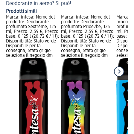
Deodorante in aereo? Si può!
We
Prodotti simili
Marca: intesa; Nome del
Marca: intesa; Nome del
Marca: i
prodotto: Deodorante
prodotto: Deodorante
prodotto
profumato Sextrème, 125
profumato Pride2be, 125
profumat
ml; Prezzo: 2,59 €; Prezzo
ml; Prezzo: 2,59 €; Prezzo
ml; Prez
base: 0,125 l (20,72 € / 1 l);
base: 0,125 l (20,72 € / 1 l);
base: 0,1
Disponibilità: Stato verde
Disponibilità: Stato verde
Disponibi
Disponibile per la
Disponibile per la
Disponibi
consegna, Stato grigio
consegna, Stato grigio
consegna
seleziona il negozio dm
seleziona il negozio dm
selezion