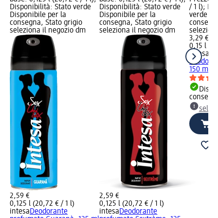
Disponibilità: Stato verde
Disponibilità: Stato verde
/ 1 l); Di
Disponibile per la
Disponibile per la
verde Dis
consegna, Stato grigio
consegna, Stato grigio
consegna
seleziona il negozio dm
seleziona il negozio dm
selezion
3,29 €
0,15 l (21
intesa
Bo
deodoran
150 ml
Dispon
consegn
selez
2,59 €
2,59 €
0,125 l (20,72 € / 1 l)
0,125 l (20,72 € / 1 l)
intesa
Deodorante
intesa
Deodorante