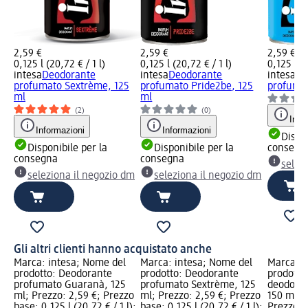
2,59 €
2,59 €
2,59 €
0,125 l (20,72 € / 1 l)
0,125 l (20,72 € / 1 l)
0,125 l (2
intesa
Deodorante
intesa
Deodorante
intesa
De
profumato Sextrème, 125
profumato Pride2be, 125
profumat
ml
ml
(2)
(0)
Info
Informazioni
Informazioni
Dispon
Disponibile per la
Disponibile per la
consegn
consegna
consegna
selez
seleziona il negozio dm
seleziona il negozio dm
Gli altri clienti hanno acquistato anche
Marca: intesa; Nome del
Marca: intesa; Nome del
Marca: i
prodotto: Deodorante
prodotto: Deodorante
prodotto
profumato Guaranà, 125
profumato Sextrème, 125
deodoran
ml; Prezzo: 2,59 €; Prezzo
ml; Prezzo: 2,59 €; Prezzo
150 ml; P
base: 0,125 l (20,72 € / 1 l);
base: 0,125 l (20,72 € / 1 l);
Prezzo ba