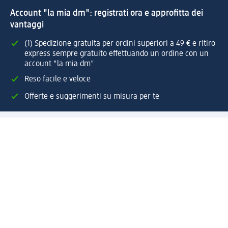
Account "la mia dm": registrati ora e approfitta dei
vantaggi
(1) Spedizione gratuita per ordini superiori a 49 € e ritiro
express sempre gratuito effettuando un ordine con un
account "la mia dm"
Reso facile e veloce
Offerte e suggerimenti su misura per te
Crea il tuo account "la mia dm"
Aiuto e contatti
Servizi
Servizio clienti
Spedizione e consegna
Reso e rimborso
L'azienda