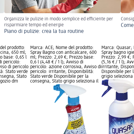
Organizza le pulizie in modo semplice ed efficiente per
Consig
risparmiare tempo ed energie
Come 
Piano di pulizie: crea la tua routine
el prodotto:
Marca: ACE; Nome del prodotto:
Marca: Quasar; 
cina, 650 ml;
Spray Bagno con anticalcare, 600
Spray bagno igi
o base: 0,65 l
ml; Prezzo: 2,69 €; Prezzo base:
Prezzo: 2,99 €; 
di pericolo:
0,6 l (4,48 € / 1 l); Avviso di
(5,16 € / 1 l); Av
iso di pericolo:
pericolo: azione corrosiva, Avviso di
irritante; Dispon
tà: Stato verde
pericolo: irritante; Disponibilità:
Disponibile per 
onsegna, Stato
Stato verde Disponibile per la
grigio seleziona
negozio dm
consegna, Stato grigio seleziona il