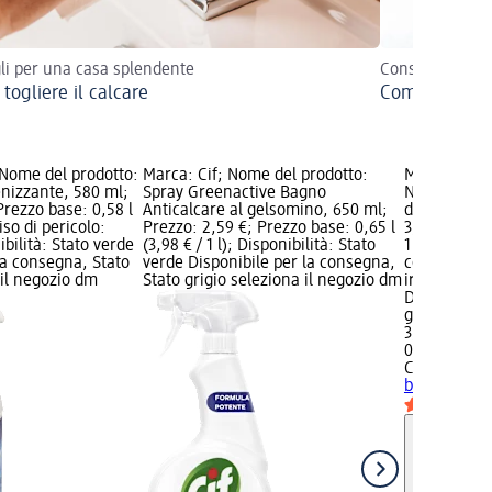
li per una casa splendente
Consigli e rime
togliere il calcare
Come pulire l
Nome del prodotto:
Marca: Cif; Nome del prodotto:
Marca: Cit
enizzante, 580 ml;
Spray Greenactive Bagno
Nome del pr
Prezzo base: 0,58 l
Anticalcare al gelsomino, 650 ml;
disinfettant
viso di pericolo:
Prezzo: 2,59 €; Prezzo base: 0,65 l
3,29 €; Prez
ibilità: Stato verde
(3,98 € / 1 l); Disponibilità: Stato
1 l); Avviso 
la consegna, Stato
verde Disponibile per la consegna,
corrosiva, A
 il negozio dm
Stato grigio seleziona il negozio dm
irritante; D
Disponibile
grigio selez
3,29 €
0,65 l (5,06 €
Citrosil H
bagno disin