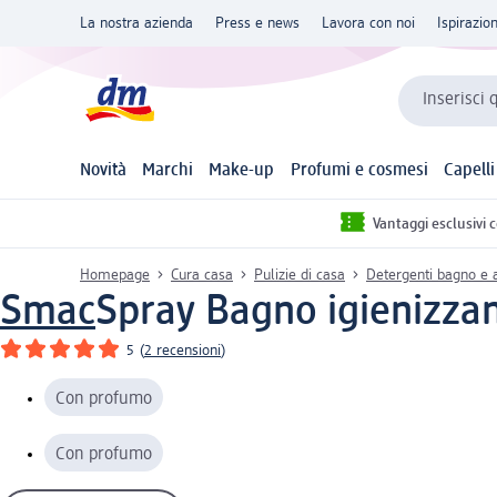
La nostra azienda
Press e news
Lavora con noi
Ispirazio
Inserisci 
Novità
Marchi
Make-up
Profumi e cosmesi
Capelli
Vantaggi esclusivi 
Homepage
Cura casa
Pulizie di casa
Detergenti bagno e a
Smac
Spray Bagno igienizzan
5
(
2 recensioni
)
Con profumo
Con profumo