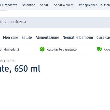
ni e tendenze
Volantino
Servizi
Servizio clienti
Wir sprechen Deutsch
qui la tua ricerca
Men care
Salute
Alimentazione
Neonati e bambini
Cura ca
con dm fedeltà
Reso facile e gratuito
Sped
nticalcare
te, 650 ml