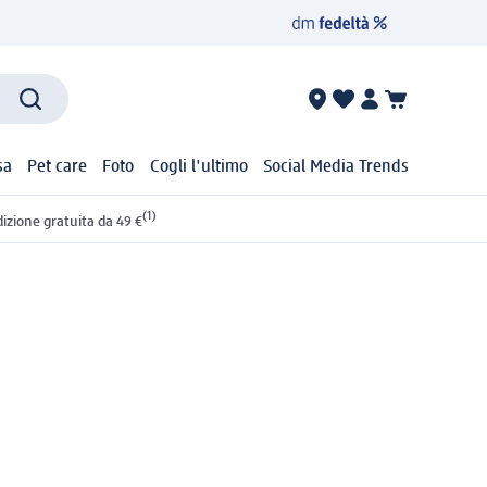
sa
Pet care
Foto
Cogli l'ultimo
Social Media Trends
(1)
izione gratuita da 49 €