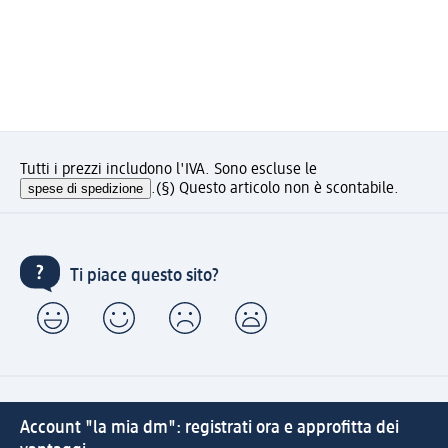
Tutti i prezzi includono l'IVA. Sono escluse le
spese di spedizione
.
(§) Questo articolo non è scontabile.
Ti piace questo sito?
Account "la mia dm": registrati ora e approfitta dei