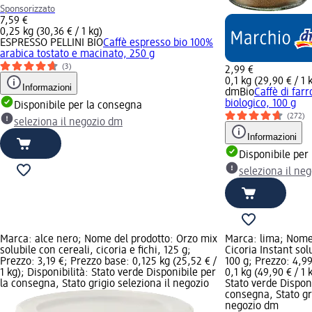
Sponsorizzato
7,59 €
0,25 kg (30,36 € / 1 kg)
ESPRESSO PELLINI BIO
Caffè espresso bio 100%
arabica tostato e macinato, 250 g
(3)
2,99 €
0,1 kg (29,90 € / 1 
Informazioni
dmBio
Caffè di farr
biologico, 100 g
Disponibile per la consegna
(272)
seleziona il negozio dm
Informazioni
Disponibile per
seleziona il ne
Marca: alce nero; Nome del prodotto: Orzo mix
Marca: lima; Nome
solubile con cereali, cicoria e fichi, 125 g;
Cicoria Instant sol
Prezzo: 3,19 €; Prezzo base: 0,125 kg (25,52 € /
100 g; Prezzo: 4,9
1 kg); Disponibilità: Stato verde Disponibile per
0,1 kg (49,90 € / 1 
la consegna, Stato grigio seleziona il negozio
Stato verde Disponi
consegna, Stato gri
negozio dm