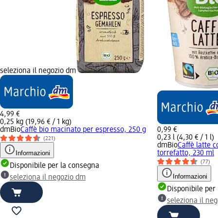
seleziona il negozio dm
4,99 €
0,25 kg (19,96 € / 1 kg)
dmBio
Caffè bio macinato per espresso, 250 g
0,99 €
0,23 l (4,30 € / 1 l)
(221)
dmBio
Caffè latte c
Informazioni
torrefatto, 230 ml
(77)
Disponibile per la consegna
Informazioni
seleziona il negozio dm
Disponibile per
seleziona il ne