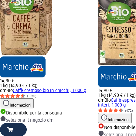
14,90 €
1 kg (14,90 € / 1 kg)
dmBio
Caffè cremoso bio in chicchi, 1.000 g
14,90 €
1 kg (14,90 € / 1 kg)
(1030)
dmBio
Caffè espres
Informazioni
interi, 1.000 g
(472)
Disponibile per la consegna
Informazioni
seleziona il negozio dm
Non disponibile
seleziona il ne