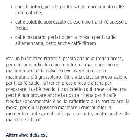
chicchi interi
, per chi preferisce le
macchine da caffè
automatiche
;
caffè solubile
apprezzato ad esempio tra chi è spesso di
fretta;
caffè macinato
, perfetto per la moka o per il caffè
all’americana, detto anche
caffè filtrato
.
Per un buon caffè filtrato si presta anche la
french press
,
per cui sono indicati i chicchi interi da macinare con un
macinino poiché la polvere deve avere un grado di
macinatura più grossolano. Oltre alla classica preparazione
per il caffè caldo, la french press è ideale anche per
preparare il caffè freddo, il cosiddetto
cold brew coffee
, ma
perché non provare anche la nostra ricetta per il caffè
freddo? Fondamentale è poi la
caffettiera
e, in particolare, la
moka
, per cui si possono macinare i chicchi interi al
momento o utilizzare il caffè già macinato, adatto anche alle
macchine a filtro.
Alternative deliziose