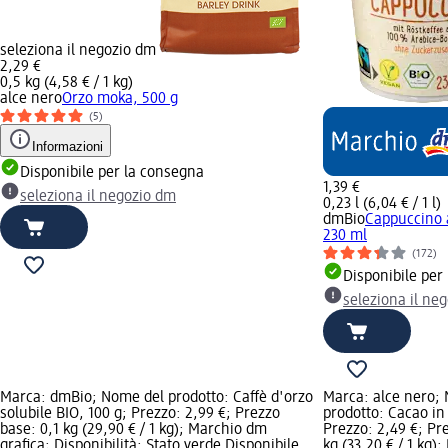
seleziona il negozio dm
2,29 €
0,5 kg (4,58 € / 1 kg)
alce nero
Orzo moka, 500 g
(5)
Informazioni
Disponibile per la consegna
1,39 €
seleziona il negozio dm
0,23 l (6,04 € / 1 l)
dmBio
Cappuccino 
230 ml
(172)
Disponibile per
seleziona il ne
Marca: dmBio; Nome del prodotto: Caffè d'orzo
Marca: alce nero;
solubile BIO, 100 g; Prezzo: 2,99 €; Prezzo
prodotto: Cacao in 
base: 0,1 kg (29,90 € / 1 kg); Marchio dm
Prezzo: 2,49 €; Pr
grafica; Disponibilità: Stato verde Disponibile
kg (33,20 € / 1 kg);