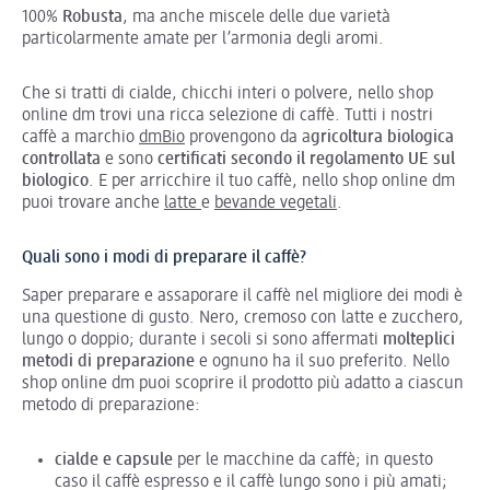
100%
Robusta
, ma anche miscele delle due varietà
particolarmente amate per l’armonia degli aromi.
Che si tratti di cialde, chicchi interi o polvere, nello shop
online dm trovi una ricca selezione di caffè. Tutti i nostri
caffè a marchio
dmBio
provengono da a
gricoltura biologica
controllata
e sono
certificati secondo il regolamento UE sul
biologico
. E per arricchire il tuo caffè, nello shop online dm
puoi trovare anche
latte
e
bevande vegetali
.
Quali sono i modi di preparare il caffè?
Saper preparare e assaporare il caffè nel migliore dei modi è
una questione di gusto. Nero, cremoso con latte e zucchero,
lungo o doppio; durante i secoli si sono affermati
molteplici
metodi di preparazione
e ognuno ha il suo preferito. Nello
shop online dm puoi scoprire il prodotto più adatto a ciascun
metodo di preparazione:
cialde e capsule
per le macchine da caffè; in questo
caso il caffè espresso e il caffè lungo sono i più amati;