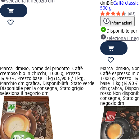
seleziona il negozio dm
dmBio
Caﬀè classi
500 g
(618)
Informazioni
Disponibile per
seleziona il ne
Marca: dmBio; Nome del prodotto: Caffè
Marca: dmBio; Nom
cremoso bio in chicchi, 1.000 g; Prezzo:
Caffè espresso in c
14,90 €; Prezzo base: 1 kg (14,90 € / 1 kg);
1.000 g; Prezzo: 14
Marchio dm grafica; Disponibilità: Stato verde
base: 1 kg (14,90 €
Disponibile per la consegna, Stato grigio
dm grafica; Disponi
seleziona il negozio dm
rosso Non disponib
consegna, Stato gri
negozio dm