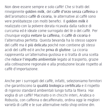
Non deve essere sempre e solo caffè! Che si tratti del
rinvigorente
golden milk
, del
caffè d’orzo senza caffeina
o
dell’aromatico
caffè di cicoria
, le alternative al caffè sono
vere prelibatezze con molti benefici. Il
golden milk
è
realizzato con la polvere dorata ricavata dalla radice di
curcuma ed è ideale come surrogato del tè o del caffè. Per
chiunque voglia
evitare la caffeina
, il
caffè di cicoria
è
l’alternativa perfetta. Questa bevanda ha lo stesso sapore
del caffè ma è
più delicata
poiché non contiene gli stessi
acidi del caffè ed è anche
priva di glutine
. La cicoria
rappresenta un’alternativa gustosa e si tratta di una scelta
che
riduce l'impatto ambientale
legato al trasporto, grazie
alla coltivazione regionale e alla produzione locale rispetto al
caffè d'importazione.
Anche per i surrogati del caffè, infatti, selezioniamo fornitori
che garantiscono la
qualità biologica certificata
e il rispetto
di rigorosi standard ambientali lungo tutta la filiera. Hai
voglia di un caffè? Macinato o in chicchi interi, Arabica o
Robusta, con caffeina o decaffeinato, ordina oggi le migliori
varietà di caffè e le sue alternative nello shop online dm.