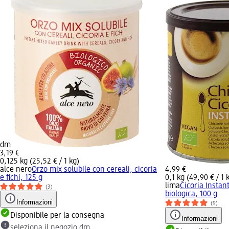
dm
3,19 €
0,125 kg (25,52 € / 1 kg)
alce nero
Orzo mix solubile con cereali, cicoria
4,99 €
e fichi, 125 g
0,1 kg (49,90 € / 1 
lima
Cicoria Instant
(3)
biologica, 100 g
Informazioni
(9)
Disponibile per la consegna
Informazioni
seleziona il negozio dm