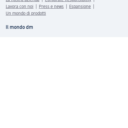
La nostra azienda
Corporate Responsibility
Lavora con noi
Press e news
Espansione
Un mondo di prodotti
Il mondo dm
Punti vendita
Il nostro Journal
Vivere consapevoli con dm
Sigilli e certificazioni