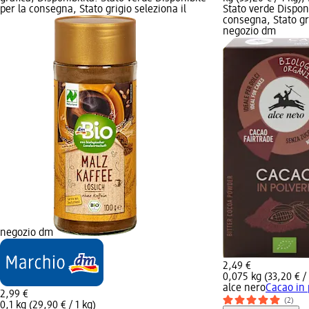
per la consegna, Stato grigio seleziona il
Stato verde Disponi
consegna, Stato gri
negozio dm
negozio dm
2,49 €
0,075 kg (33,20 € / 
alce nero
Cacao in 
2,99 €
(2)
0,1 kg (29,90 € / 1 kg)