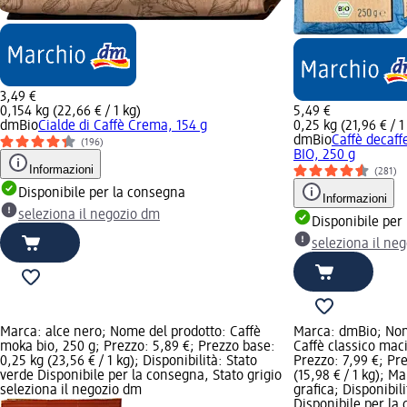
3,49 €
0,154 kg (22,66 € / 1 kg)
5,49 €
dmBio
Cialde di Caffè Crema, 154 g
0,25 kg (21,96 € / 1
dmBio
Caffè decaff
(196)
BIO, 250 g
Informazioni
(281)
Disponibile per la consegna
Informazioni
seleziona il negozio dm
Disponibile per
seleziona il ne
Marca: alce nero; Nome del prodotto: Caffè
Marca: dmBio; Nom
moka bio, 250 g; Prezzo: 5,89 €; Prezzo base:
Caﬀè classico maci
0,25 kg (23,56 € / 1 kg); Disponibilità: Stato
Prezzo: 7,99 €; Pr
verde Disponibile per la consegna, Stato grigio
(15,98 € / 1 kg); M
seleziona il negozio dm
grafica; Disponibil
Disponibile per la