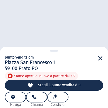
punto vendita dm
punto vendita d m
Piazza San Francesco 1
5 9 1 0 0
59100
Prato PO
Siamo aperti di nuovo a partire dalle
9
Scegli il punto vendita dm
Naviga
Chiama
Condividi