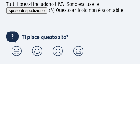
Tutti i prezzi includono l'IVA. Sono escluse le
spese di spedizione
.
(§) Questo articolo non è scontabile.
Ti piace questo sito?
Account "la mia dm": registrati ora e approfitta dei
vantaggi
(1) Spedizione gratuita per ordini superiori a 20 € e ritiro
express sempre gratuito effettuando un ordine con un
account "la mia dm"
Reso facile e veloce
Offerte e suggerimenti su misura per te