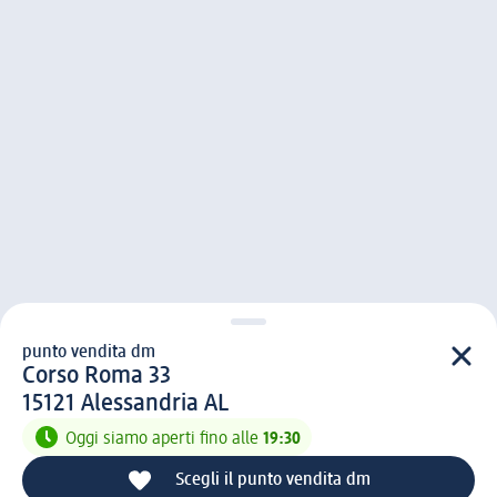
punto vendita dm
punto vendita d m
Corso Roma 33
1 5 1 2 1
15121
Alessandria AL
Oggi siamo aperti fino alle
19:30
Scegli il punto vendita dm