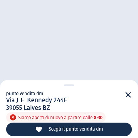
punto vendita dm
punto vendita d m
Via J.F. Kennedy 244F
3 9 0 5 5
39055
Laives BZ
Siamo aperti di nuovo a partire dalle
8:30
Scegli il punto vendita dm