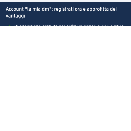
Account "la mia dm": registrati ora e approfitta dei
vantaggi
(1) Spedizione gratuita per ordini superiori a 49 € e ritiro
express sempre gratuito effettuando un ordine con un
account "la mia dm"
Reso facile e veloce
Offerte e suggerimenti su misura per te
Crea il tuo account "la mia dm"
Aiuto e contatti
Servizi
Servizio clienti
Spedizione e consegna
Reso e rimborso