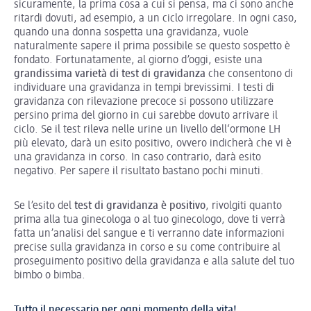
sicuramente, la prima cosa a cui si pensa, ma ci sono anche
ritardi dovuti, ad esempio, a un ciclo irregolare. In ogni caso,
quando una donna sospetta una gravidanza, vuole
naturalmente sapere il prima possibile se questo sospetto è
fondato. Fortunatamente, al giorno d’oggi, esiste una
grandissima varietà di test di gravidanza
che consentono di
individuare una gravidanza in tempi brevissimi. I testi di
gravidanza con rilevazione precoce si possono utilizzare
persino prima del giorno in cui sarebbe dovuto arrivare il
ciclo. Se il test rileva nelle urine un livello dell‘ormone LH
più elevato, darà un esito positivo, ovvero indicherà che vi è
una gravidanza in corso. In caso contrario, darà esito
negativo. Per sapere il risultato bastano pochi minuti.
Se l’esito del
test di gravidanza è positivo
, rivolgiti quanto
prima alla tua ginecologa o al tuo ginecologo, dove ti verrà
fatta un’analisi del sangue e ti verranno date informazioni
precise sulla gravidanza in corso e su come contribuire al
proseguimento positivo della gravidanza e alla salute del tuo
bimbo o bimba.
Tutto il necessario per ogni momento della vita!