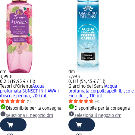
dm
dm
3,99 €
5,99 €
0,2 l (19,95 € / 1 l)
0,11 l (54,45 € / 1 l)
Tesori d'Oriente
Acqua
Giardino dei Sensi
Acqua
profumata SUNSET IN HAWAII
profumata corpo&capelli Ibisco e
ibisco e peonia, 200 ml
Fiori di..., 110 ml
(1)
(4)
Disponibile per la consegna
Disponibile per la consegna
seleziona il negozio dm
seleziona il negozio dm