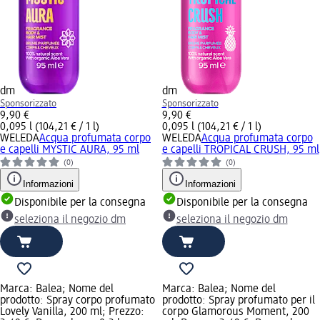
dm
dm
Sponsorizzato
Sponsorizzato
9,90 €
9,90 €
0,095 l (104,21 € / 1 l)
0,095 l (104,21 € / 1 l)
WELEDA
Acqua profumata corpo
WELEDA
Acqua profumata corpo
e capelli MYSTIC AURA, 95 ml
e capelli TROPICAL CRUSH, 95 ml
(0)
(0)
Informazioni
Informazioni
Disponibile per la consegna
Disponibile per la consegna
seleziona il negozio dm
seleziona il negozio dm
Marca: Balea; Nome del
Marca: Balea; Nome del
prodotto: Spray corpo profumato
prodotto: Spray profumato per il
Lovely Vanilla, 200 ml; Prezzo:
corpo Glamorous Moment, 200