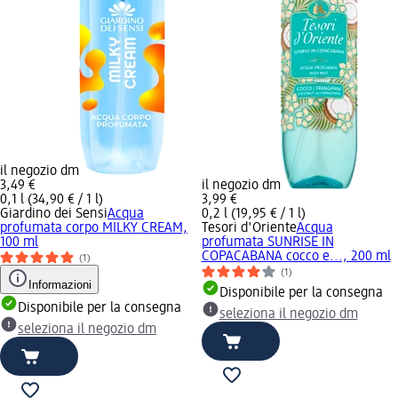
il negozio dm
3,49 €
il negozio dm
0,1 l (34,90 € / 1 l)
3,99 €
Giardino dei Sensi
Acqua
0,2 l (19,95 € / 1 l)
profumata corpo MILKY CREAM,
Tesori d'Oriente
Acqua
100 ml
profumata SUNRISE IN
COPACABANA cocco e..., 200 ml
(1)
(1)
Informazioni
Disponibile per la consegna
Disponibile per la consegna
seleziona il negozio dm
seleziona il negozio dm