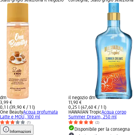
Stato grigio seleziona il negozio
consegna, Stato grigio seleziona
dm
il negozio dm
3,99 €
11,90 €
0,1 l (39,90 € / 1 l)
0,25 l (47,60 € / 1 l)
One Beauty
Acqua profumata
HAWAIIAN Tropic
Acqua corpo
Latte e MOU, 100 ml
Summer Dream, 250 ml
(1)
(2)
Disponibile per la consegna
Informazioni