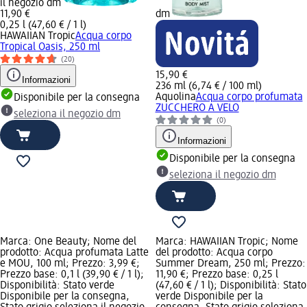
il negozio dm
11,90 €
dm
0,25 l (47,60 € / 1 l)
HAWAIIAN Tropic
Acqua corpo
Tropical Oasis, 250 ml
(20)
15,90 €
Informazioni
236 ml (6,74 € / 100 ml)
Aquolina
Acqua corpo profumata
Disponibile per la consegna
ZUCCHERO A VELO
seleziona il negozio dm
(0)
Informazioni
Disponibile per la consegna
seleziona il negozio dm
Marca: One Beauty; Nome del
Marca: HAWAIIAN Tropic; Nome
prodotto: Acqua profumata Latte
del prodotto: Acqua corpo
e MOU, 100 ml; Prezzo: 3,99 €;
Summer Dream, 250 ml; Prezzo:
Prezzo base: 0,1 l (39,90 € / 1 l);
11,90 €; Prezzo base: 0,25 l
Disponibilità: Stato verde
(47,60 € / 1 l); Disponibilità: Stato
Disponibile per la consegna,
verde Disponibile per la