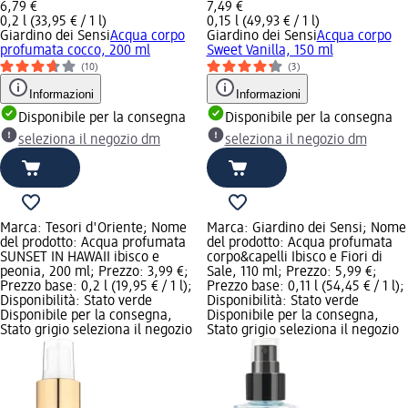
6,79 €
7,49 €
0,2 l (33,95 € / 1 l)
0,15 l (49,93 € / 1 l)
Giardino dei Sensi
Acqua corpo
Giardino dei Sensi
Acqua corpo
profumata cocco, 200 ml
Sweet Vanilla, 150 ml
(10)
(3)
Informazioni
Informazioni
Disponibile per la consegna
Disponibile per la consegna
seleziona il negozio dm
seleziona il negozio dm
Marca: Tesori d'Oriente; Nome
Marca: Giardino dei Sensi; Nome
del prodotto: Acqua profumata
del prodotto: Acqua profumata
SUNSET IN HAWAII ibisco e
corpo&capelli Ibisco e Fiori di
peonia, 200 ml; Prezzo: 3,99 €;
Sale, 110 ml; Prezzo: 5,99 €;
Prezzo base: 0,2 l (19,95 € / 1 l);
Prezzo base: 0,11 l (54,45 € / 1 l);
Disponibilità: Stato verde
Disponibilità: Stato verde
Disponibile per la consegna,
Disponibile per la consegna,
Stato grigio seleziona il negozio
Stato grigio seleziona il negozio