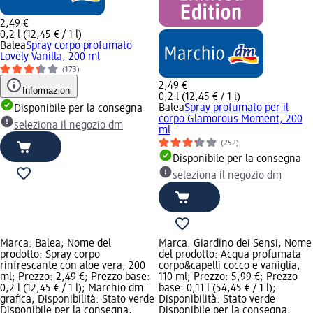
2,49 €
0,2 l (12,45 € / 1 l)
Balea
Spray corpo profumato
Lovely Vanilla, 200 ml
(173)
2,49 €
Informazioni
0,2 l (12,45 € / 1 l)
Balea
Spray profumato per il
Disponibile per la consegna
corpo Glamorous Moment, 200
seleziona il negozio dm
ml
(252)
Disponibile per la consegna
seleziona il negozio dm
Marca: Balea; Nome del
Marca: Giardino dei Sensi; Nome
prodotto: Spray corpo
del prodotto: Acqua profumata
rinfrescante con aloe vera, 200
corpo&capelli cocco e vaniglia,
ml; Prezzo: 2,49 €; Prezzo base:
110 ml; Prezzo: 5,99 €; Prezzo
0,2 l (12,45 € / 1 l); Marchio dm
base: 0,11 l (54,45 € / 1 l);
grafica; Disponibilità: Stato verde
Disponibilità: Stato verde
Disponibile per la consegna,
Disponibile per la consegna,