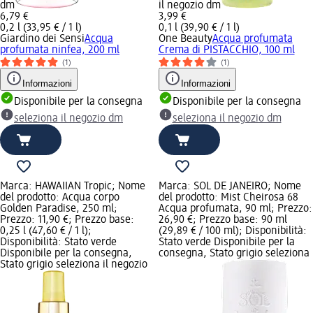
dm
il negozio dm
6,79 €
3,99 €
0,2 l (33,95 € / 1 l)
0,1 l (39,90 € / 1 l)
Giardino dei Sensi
Acqua
One Beauty
Acqua profumata
profumata ninfea, 200 ml
Crema di PISTACCHIO, 100 ml
(1)
(1)
Informazioni
Informazioni
Disponibile per la consegna
Disponibile per la consegna
seleziona il negozio dm
seleziona il negozio dm
Marca: HAWAIIAN Tropic; Nome
Marca: SOL DE JANEIRO; Nome
del prodotto: Acqua corpo
del prodotto: Mist Cheirosa 68
Golden Paradise, 250 ml;
Acqua profumata, 90 ml; Prezzo:
Prezzo: 11,90 €; Prezzo base:
26,90 €; Prezzo base: 90 ml
0,25 l (47,60 € / 1 l);
(29,89 € / 100 ml); Disponibilità:
Disponibilità: Stato verde
Stato verde Disponibile per la
Disponibile per la consegna,
consegna, Stato grigio seleziona
Stato grigio seleziona il negozio