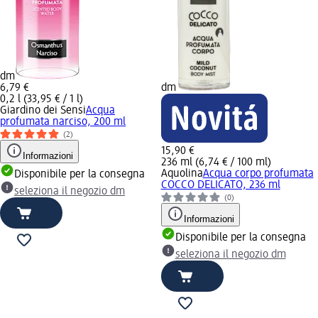
dm
6,79 €
dm
0,2 l (33,95 € / 1 l)
Giardino dei Sensi
Acqua
profumata narciso, 200 ml
(2)
15,90 €
Informazioni
236 ml (6,74 € / 100 ml)
Aquolina
Acqua corpo profumata
Disponibile per la consegna
COCCO DELICATO, 236 ml
seleziona il negozio dm
(0)
Informazioni
Disponibile per la consegna
seleziona il negozio dm