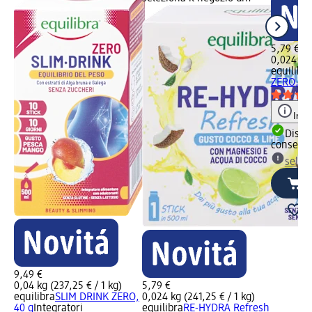
5,79 €
0,024 kg 
equilibra
ZERO, 24
Info
Dispon
consegn
selez
9,49 €
0,04 kg (237,25 € / 1 kg)
5,79 €
equilibra
SLIM DRINK ZERO,
0,024 kg (241,25 € / 1 kg)
40 g
Integratori
equilibra
RE-HYDRA Refresh