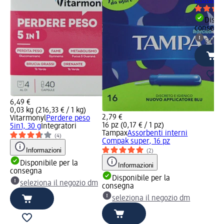
profumat
Dispon
consegn
selez
6,49 €
0,03 kg (216,33 € / 1 kg)
2,79 €
Vitarmonyl
Perdere peso
16 pz (0,17 € / 1 pz)
5in1, 30 g
Integratori
Tampax
Assorbenti interni
(4)
Compak super, 16 pz
Informazioni
(2)
Disponibile per la
Informazioni
consegna
Disponibile per la
seleziona il negozio dm
consegna
seleziona il negozio dm