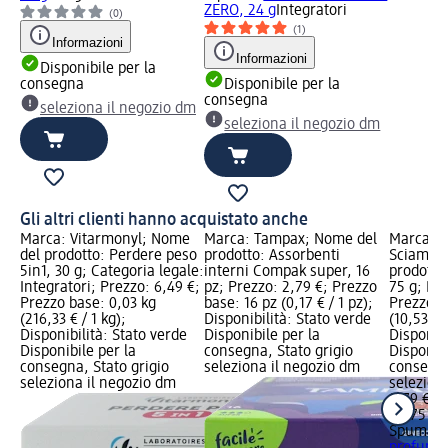
ZERO, 24 g
Integratori
(0)
(1)
Informazioni
Informazioni
Disponibile per la
consegna
Disponibile per la
consegna
seleziona il negozio dm
seleziona il negozio dm
Gli altri clienti hanno acquistato anche
Marca: Vitarmonyl; Nome
Marca: Tampax; Nome del
Marca: 
del prodotto: Perdere peso
prodotto: Assorbenti
Sciampa
5in1, 30 g; Categoria legale:
interni Compak super, 16
prodotto
Integratori; Prezzo: 6,49 €;
pz; Prezzo: 2,79 €; Prezzo
75 g; Pre
Prezzo base: 0,03 kg
base: 16 pz (0,17 € / 1 pz);
Prezzo b
(216,33 € / 1 kg);
Disponibilità: Stato verde
(10,53 € /
Disponibilità: Stato verde
Disponibile per la
Disponibi
Disponibile per la
consegna, Stato grigio
Disponibi
consegna, Stato grigio
seleziona il negozio dm
consegna
seleziona il negozio dm
selezion
0,79 €
0,075 kg 
Spuma d