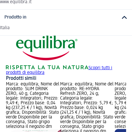
www.equilibra.it
Prodotto in
Italia
Scopri tutti i
prodotti di equilibra
Prodotti simili
Marca: equilibra; Nome del
Marca: equilibra; Nome del
Marca: e
prodotto: SLIM DRINK
prodotto: RE-HYDRA
prodotto
ZERO, 40 g; Categoria
Refresh ZERO, 24 g;
ZERO, 24
legale: Integratori; Prezzo:
Categoria legale:
legale: I
9,49 €; Prezzo base: 0,04
Integratori; Prezzo: 5,79 €;
5,79 €; 
kg (237,25 € / 1 kg); Novità
Prezzo base: 0,024 kg
kg (241,2
grafica; Disponibilità: Stato
(241,25 € / 1 kg); Novità
grafica; 
verde Disponibile per la
grafica; Disponibilità: Stato
verde Dis
consegna, Stato grigio
verde Disponibile per la
consegna
seleziona il negozio dm
consegna, Stato grigio
selezion
seleziona il negozio dm