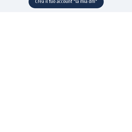
Crea il tuo account "la mia dm"
Aiuto e contatti
Servizi
Servizio clienti
Spedizione e consegna
Reso e rimborso
L'azienda
La nostra azienda
Corporate Responsibility
Lavora con noi
Press e news
Espansione
Un mondo di prodotti
Il mondo dm
Punti vendita
Il nostro Journal
Vivere consapevoli con dm