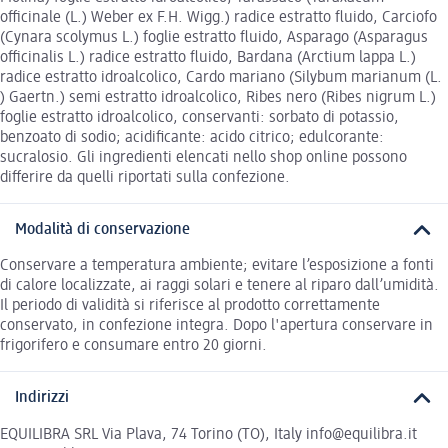
officinale (L.) Weber ex F.H. Wigg.) radice estratto fluido, Carciofo
(Cynara scolymus L.) foglie estratto fluido, Asparago (Asparagus
officinalis L.) radice estratto fluido, Bardana (Arctium lappa L.)
radice estratto idroalcolico, Cardo mariano (Silybum marianum (L.
) Gaertn.) semi estratto idroalcolico, Ribes nero (Ribes nigrum L.)
foglie estratto idroalcolico, conservanti: sorbato di potassio,
benzoato di sodio; acidificante: acido citrico; edulcorante:
sucralosio. Gli ingredienti elencati nello shop online possono
differire da quelli riportati sulla confezione.
Modalità di conservazione
Conservare a temperatura ambiente; evitare l’esposizione a fonti
di calore localizzate, ai raggi solari e tenere al riparo dall’umidità.
Il periodo di validità si riferisce al prodotto correttamente
conservato, in confezione integra. Dopo l'apertura conservare in
frigorifero e consumare entro 20 giorni.
Indirizzi
EQUILIBRA SRL Via Plava, 74 Torino (TO), Italy info@equilibra.it