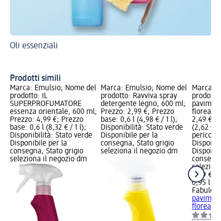
Oli essenziali
Co
be
Ar
Prodotti simili
Marca: Emulsio; Nome del
Marca: Emulsio; Nome del
Marca: F
prodotto: IL
prodotto: Ravviva spray
prodotto
SUPERPROFUMATORE
detergente legno, 600 ml;
paviment
essenza orientale, 600 ml;
Prezzo: 2,99 €; Prezzo
floreale,
Prezzo: 4,99 €; Prezzo
base: 0,6 l (4,98 € / 1 l);
2,49 €; P
base: 0,6 l (8,32 € / 1 l);
Disponibilità: Stato verde
(2,62 € / 
Disponibilità: Stato verde
Disponibile per la
pericolo:
Disponibile per la
consegna, Stato grigio
Disponibi
consegna, Stato grigio
seleziona il negozio dm
Disponibi
seleziona il negozio dm
consegna
selezion
2,49 €
0,95 l (2,
Fabulos
paviment
floreale,