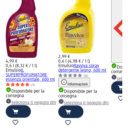
2,99 €
4,99 €
0,6 l (4,98 € / 1 l)
0,6 l (8,32 € / 1 l)
Emulsio
Ravviva spray
Dispon
Emulsio
IL
detergente legno, 600 ml
consegn
SUPERPROFUMATORE
(0)
selez
essenza orientale, 600 ml
Informazioni
(1)
Disponibile per la
Disponibile per la
consegna
consegna
seleziona il negozio dm
seleziona il negozio dm