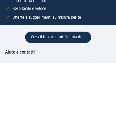
account "la mia dm"
Reso facile e veloce
Offerte e suggerimenti su misura per te
Crea il tuo account "la mia dm"
Aiuto e contatti
Servizi
Servizio clienti
Spedizione e consegna
Reso e rimborso
L'azienda
La nostra azienda
Corporate Responsibility
Lavora con noi
Press e news
Espansione
Un mondo di prodotti