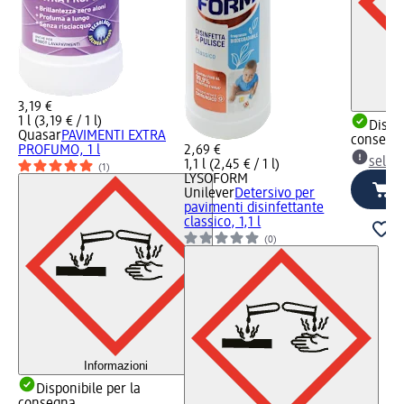
3,19 €
1 l (3,19 € / 1 l)
Dispon
Quasar
PAVIMENTI EXTRA
consegn
PROFUMO, 1 l
2,69 €
selez
1,1 l (2,45 € / 1 l)
(1)
LYSOFORM
Unilever
Detersivo per
pavimenti disinfettante
classico, 1,1 l
(0)
Informazioni
Disponibile per la