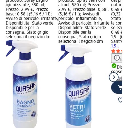
prodotto: Spray bagno
prodotto: Spray vetri con
del prod
igienizzante, 580 ml;
alcool, 580 ml; Prezzo:
naturale,
Prezzo: 2,99 €; Prezzo
2,99 €; Prezzo base: 0,58 l
0,48 €; P
base: 0,58 l (5,16 € / 1 l);
(5,16 € / 1 l); Avviso di
(0,32 € / 
Avviso di pericolo: irritante;
pericolo: infiammabile,
Stato ve
Disponibilità: Stato verde
Avviso di pericolo: irritante;
la conse
Disponibile per la
Disponibilità: Stato verde
selezion
consegna, Stato grigio
Disponibile per la
0,48 €
seleziona il negozio dm
consegna, Stato grigio
1,5 l (0,32
seleziona il negozio dm
Sant'An
1,5 l
Info
Dispon
consegn
selez