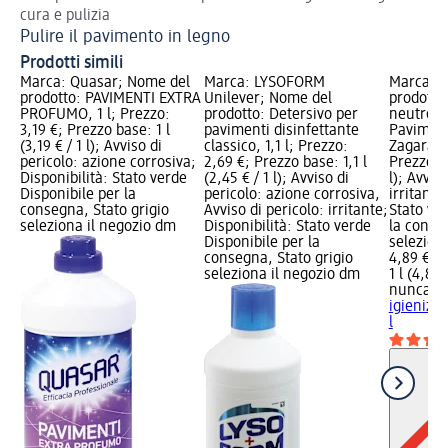
cura e pulizia
ri
Pulire il pavimento in legno
Pi
Prodotti simili
Marca: Quasar; Nome del
Marca: LYSOFORM
Marca: 
prodotto: PAVIMENTI EXTRA
Unilever; Nome del
prodotto
PROFUMO, 1 l; Prezzo:
prodotto: Detersivo per
neutro i
3,19 €; Prezzo base: 1 l
pavimenti disinfettante
Paviment
(3,19 € / 1 l); Avviso di
classico, 1,1 l; Prezzo:
Zagara, 1
pericolo: azione corrosiva;
2,69 €; Prezzo base: 1,1 l
Prezzo ba
Disponibilità: Stato verde
(2,45 € / 1 l); Avviso di
l); Avvis
Disponibile per la
pericolo: azione corrosiva,
irritante
consegna, Stato grigio
Avviso di pericolo: irritante;
Stato ve
seleziona il negozio dm
Disponibilità: Stato verde
la conse
Disponibile per la
selezion
consegna, Stato grigio
4,89 €
seleziona il negozio dm
1 l (4,89 €
nuncas
D
igienizza
l