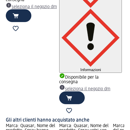
consegna
seleziona il negozio dm
Informazioni
Disponibile per la
consegna
seleziona il negozio dm
Gli altri clienti hanno acquistato anche
Marca: Quasar; Nome del
Marca: Quasar; Nome del
Marca: 