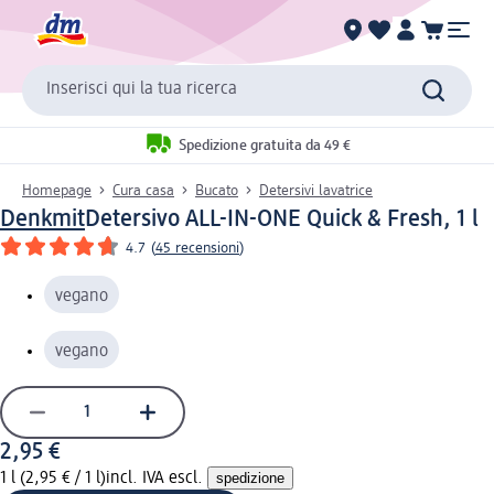
Inserisci qui la tua ricerca
Spedizione gratuita da 49 €
Homepage
Cura casa
Bucato
Detersivi lavatrice
Denkmit
Detersivo ALL-IN-ONE Quick & Fresh, 1 l
4.7
(
45 recensioni
)
vegano
vegano
2,95 €
1 l (2,95 € / 1 l)
incl. IVA escl.
spedizione