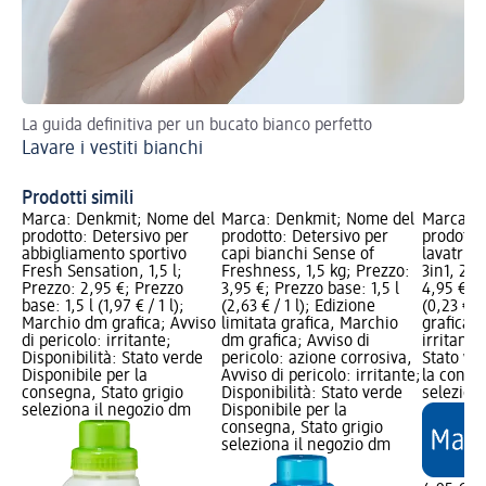
La guida definitiva per un bucato bianco perfetto
Rim
Lavare i vestiti bianchi
tra
Co
Prodotti simili
Marca: Denkmit; Nome del
Marca: Denkmit; Nome del
Marca: 
prodotto: Detersivo per
prodotto: Detersivo per
prodotto
abbigliamento sportivo
capi bianchi Sense of
lavatrice
Fresh Sensation, 1,5 l;
Freshness, 1,5 kg; Prezzo:
3in1, 22 
Prezzo: 2,95 €; Prezzo
3,95 €; Prezzo base: 1,5 l
4,95 €; 
base: 1,5 l (1,97 € / 1 l);
(2,63 € / 1 l); Edizione
(0,23 € /
Marchio dm grafica; Avviso
limitata grafica, Marchio
grafica; 
di pericolo: irritante;
dm grafica; Avviso di
irritante
Disponibilità: Stato verde
pericolo: azione corrosiva,
Stato ve
Disponibile per la
Avviso di pericolo: irritante;
la conse
consegna, Stato grigio
Disponibilità: Stato verde
selezion
seleziona il negozio dm
Disponibile per la
consegna, Stato grigio
seleziona il negozio dm