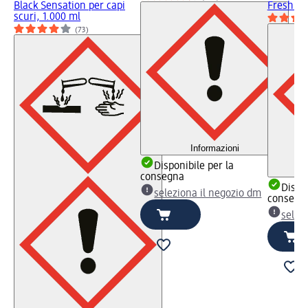
Black Sensation per capi
Fresh..., 
scuri, 1.000 ml
(73)
Informazioni
Disponibile per la
consegna
Dispon
seleziona il negozio dm
consegn
selez