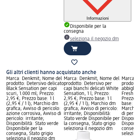
Informazioni
Disponibile per la
consegna
seleziona il negozio dm
Gli altri clienti hanno acquistato anche
Marca: Denkmit; Nome del
Marca: Denkmit; Nome del
Marca: 
prodotto: Detersivo delicato
prodotto: Detersivo per
prodotto
Black Sensation per capi
capi bianchi delicati White
abbiglia
scuri, 1.000 ml; Prezzo:
Sensation, 1 l; Prezzo:
Fresh Sen
2,95 €; Prezzo base: 1 l
2,95 €; Prezzo base: 1 l
Prezzo: 
(2,95 € / 1 l); Marchio dm
(2,95 € / 1 l); Marchio dm
base: 1,5 
grafica; Avviso di pericolo:
grafica; Avviso di pericolo:
Marchio 
azione corrosiva, Avviso di
irritante; Disponibilità:
di perico
pericolo: irritante;
Stato verde Disponibile per
Disponibi
Disponibilità: Stato verde
la consegna, Stato grigio
Disponibi
Disponibile per la
seleziona il negozio dm
consegna
consegna, Stato grigio
selezion
seleziona il negozio dm