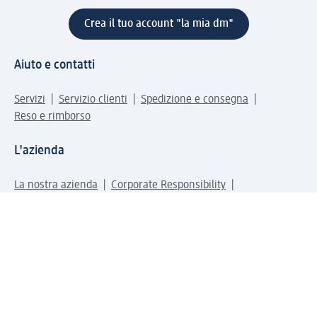
Crea il tuo account "la mia dm"
Aiuto e contatti
Servizi
Servizio clienti
Spedizione e consegna
Reso e rimborso
L'azienda
La nostra azienda
Corporate Responsibility
Lavora con noi
Press e news
Espansione
Un mondo di prodotti
Il mondo dm
Punti vendita
Il nostro Journal
Vivere consapevoli con dm