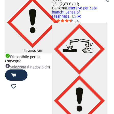
3,95 €
1,5 l (2,63 € / 1 l)
Denkmit
Detersivo per capi
bianchi Sense of
Freshness, 1,5 kg
(58)
Informazioni
Disponibile per la
consegna
seleziona il negozio dm