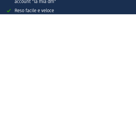
account "la mia dm"
Reso facile e veloce
Offerte e suggerimenti su misura per te
Crea il tuo account "la mia dm"
Aiuto e contatti
Servizi
Servizio clienti
Spedizione e consegna
Reso e rimborso
L'azienda
La nostra azienda
Corporate Responsibility
Lavora con noi
Press e news
Espansione
Un mondo di prodotti