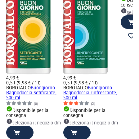
Dispon
consegn
selez
4,99 €
4,99 €
0,5 l (9,98 € / 1 l)
0,5 l (9,98 € / 1 l)
BOROTALCO
Buongiorno
BOROTALCO
Buongiorno
Bagnodoccia Setificante,
Bagnodoccia rinfrescante,
500 ml
500 ml
(0)
(2)
Disponibile per la
Disponibile per la
consegna
consegna
seleziona il negozio dm
seleziona il negozio dm