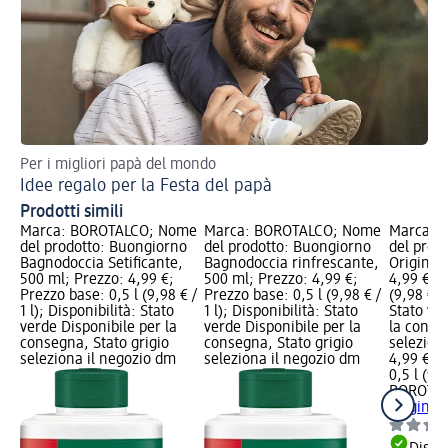
Per i migliori papà del mondo
Idee regalo per la Festa del papà
Prodotti simili
Marca: BOROTALCO; Nome
Marca: BOROTALCO; Nome
Marca: 
del prodotto: Buongiorno
del prodotto: Buongiorno
del prod
Bagnodoccia Setificante,
Bagnodoccia rinfrescante,
Original
500 ml; Prezzo: 4,99 €;
500 ml; Prezzo: 4,99 €;
4,99 €; P
Prezzo base: 0,5 l (9,98 € /
Prezzo base: 0,5 l (9,98 € /
(9,98 € / 
1 l); Disponibilità: Stato
1 l); Disponibilità: Stato
Stato ve
verde Disponibile per la
verde Disponibile per la
la conse
consegna, Stato grigio
consegna, Stato grigio
selezion
seleziona il negozio dm
seleziona il negozio dm
4,99 €
0,5 l (9,9
BOROTA
Original