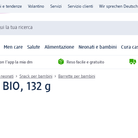
ni e tendenze
Volantino
Servizi
Servizio clienti
Wir sprechen Deutsch
qui la tua ricerca
Men care
Salute
Alimentazione
Neonati e bambini
Cura ca
con l'app la mia dm
Reso facile e gratuito
 neonati
Snack per bambini
Barrette per bambini
o BIO, 132 g