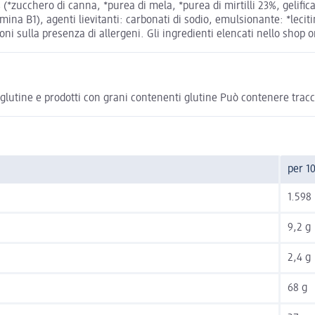
(*zucchero di canna, *purea di mela, *purea di mirtilli 23%, gelifica
amina B1), agenti lievitanti: carbonati di sodio, emulsionante: *lecit
 sulla presenza di allergeni. Gli ingredienti elencati nello shop onl
 glutine e prodotti con grani contenenti glutine Può contenere tracc
per 1
1.598 
9,2 g
2,4 g
68 g