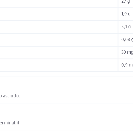
27 g
1,9 g
5,1 g
0,08 
30 m
0,9 m
o asciutto.
germinal.it