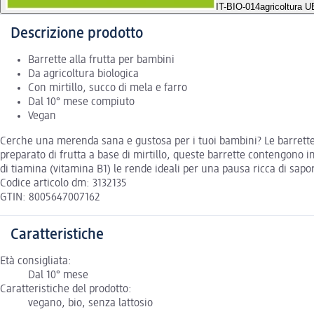
IT-BIO-014
agricoltura 
Descrizione prodotto
Barrette alla frutta per bambini
Da agricoltura biologica
Con mirtillo, succo di mela e farro
Dal 10° mese compiuto
Vegan
Cerche una merenda sana e gustosa per i tuoi bambini? Le barrette a
preparato di frutta a base di mirtillo, queste barrette contengono in
di tiamina (vitamina B1) le rende ideali per una pausa ricca di sapo
Codice articolo dm: 3132135
GTIN: 8005647007162
Caratteristiche
Età consigliata:
Dal 10° mese
Caratteristiche del prodotto:
vegano, bio, senza lattosio