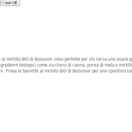
UE / non UE
l mirtillo BIO di BioJunior sono perfette per chi cerca uno snack g
gredienti biologici come zucchero di canna, purea di mela e mirtilli,
re. Prova le barrette al mirtillo BIO di BioJunior per uno spuntino n