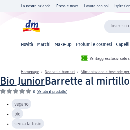
La nostra azienda
Press e news
Lavora con noi
Ispirazio
Inserisci 
Novità
Marchi
Make-up
Profumi e cosmesi
Capelli
Vantaggi esclusivi solo 
Homepage
Neonati e bambini
Alimentazione e bevande per
Bio Junior
Barrette al mirtill
0
(
Valuta il prodotto
)
vegano
bio
senza lattosio