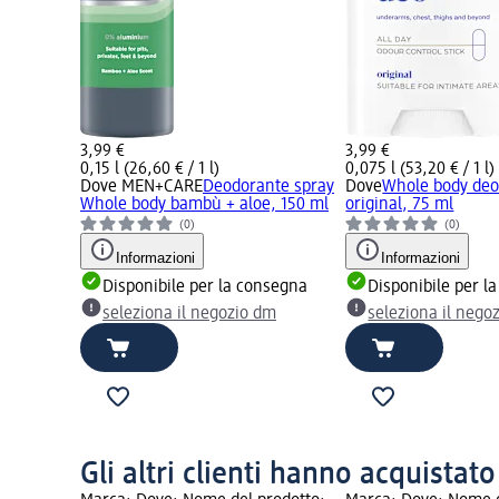
3,99 €
3,99 €
0,15 l (26,60 € / 1 l)
0,075 l (53,20 € / 1 l)
Dove MEN+CARE
Deodorante spray
Dove
Whole body deo
Whole body bambù + aloe, 150 ml
original, 75 ml
(0)
(0)
Informazioni
Informazioni
Disponibile per la consegna
Disponibile per l
seleziona il negozio dm
seleziona il nego
Gli altri clienti hanno acquistat