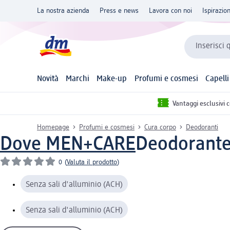
La nostra azienda
Press e news
Lavora con noi
Ispirazio
Inserisci 
Novità
Marchi
Make-up
Profumi e cosmesi
Capelli
Vantaggi esclusivi 
Homepage
Profumi e cosmesi
Cura corpo
Deodoranti
Dove MEN+CARE
Deodorante
0
(
Valuta il prodotto
)
Senza sali d'alluminio (ACH)
Senza sali d'alluminio (ACH)