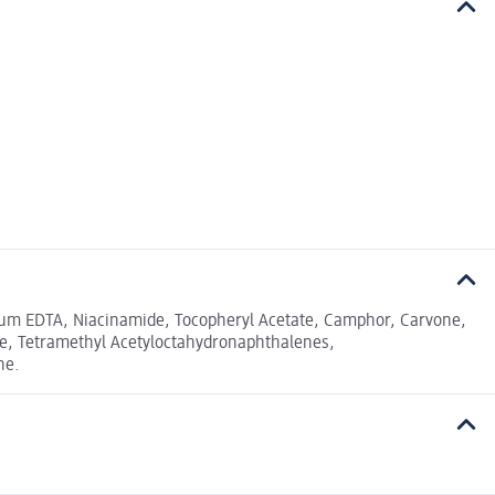
odium EDTA, Niacinamide, Tocopheryl Acetate, Camphor, Carvone,
ene, Tetramethyl Acetyloctahydronaphthalenes,
ne.