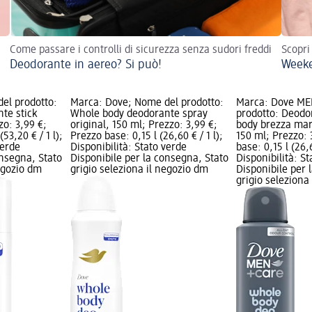
Come passare i controlli di sicurezza senza sudori freddi
Scopri
Deodorante in aereo? Si può!
Weeke
el prodotto:
Marca: Dove; Nome del prodotto:
Marca: Dove ME
te stick
Whole body deodorante spray
prodotto: Deodo
zo: 3,99 €;
original, 150 ml; Prezzo: 3,99 €;
body brezza mar
53,20 € / 1 l);
Prezzo base: 0,15 l (26,60 € / 1 l);
150 ml; Prezzo: 
verde
Disponibilità: Stato verde
base: 0,15 l (26,6
onsegna, Stato
Disponibile per la consegna, Stato
Disponibilità: S
negozio dm
grigio seleziona il negozio dm
Disponibile per 
grigio seleziona