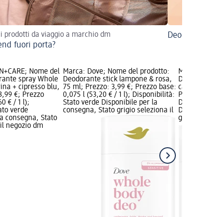
 i prodotti da viaggio a marchio dm
Deodorante r
nd fuori porta?
N+CARE; Nome del
Marca: Dove; Nome del prodotto:
Marca: Dove
rante spray Whole
Deodorante stick lampone & rosa,
Deodorante 
ina + cipresso blu,
75 ml; Prezzo: 3,99 €; Prezzo base:
camomilla, 
3,99 €; Prezzo
0,075 l (53,20 € / 1 l); Disponibilità:
Prezzo base:
0 € / 1 l);
Stato verde Disponibile per la
Disponibilit
tato verde
consegna, Stato grigio seleziona il
Disponibile
la consegna, Stato
grigio selez
 il negozio dm