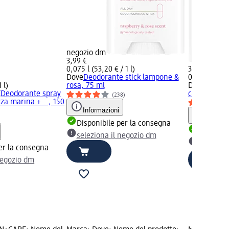
negozio dm
3,99 €
0,075 l (53,20 € / 1 l)
3,99 €
Dove
Deodorante stick lampone &
0,075 l (53,2
 l)
rosa, 75 ml
Dove
Deodor
E
Deodorante spray
camomilla, 
(238)
za marina +..., 150
Informazioni
Informaz
Disponibile per la consegna
Disponib
seleziona il negozio dm
selezion
er la consegna
negozio dm