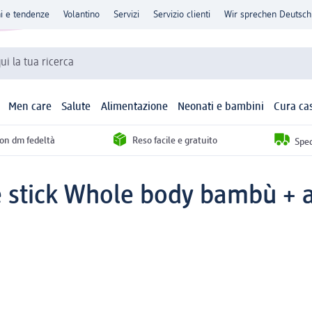
ni e tendenze
Volantino
Servizi
Servizio clienti
Wir sprechen Deutsch
qui la tua ricerca
Men care
Salute
Alimentazione
Neonati e bambini
Cura ca
con dm fedeltà
Reso facile e gratuito
Sped
 stick Whole body bambù + a