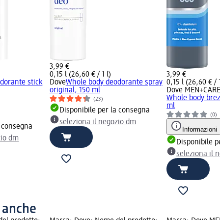
3,99 €
0,15 l (26,60 € / 1 l)
3,99 €
dorante stick
Dove
Whole body deodorante spray
0,15 l (26,60 € / 1
original, 150 ml
Dove MEN+CAR
Whole body brez
(23)
ml
Disponibile per la consegna
(0)
seleziona il negozio dm
a consegna
Informazioni
zio dm
Disponibile p
seleziona il 
o anche