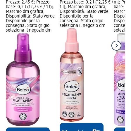
Prezzo: 2,45 €; Prezzo
Prezzo base: 0,2 l (12,25 € /
ml; Prez
base: 0,2 l (12,25 € / 1 l);
1 l); Marchio dm grafica;
base: 0,15
Marchio dm grafica;
Disponibilità: Stato verde
Marchio 
Disponibilità: Stato verde
Disponibile per la
Disponibi
Disponibile per la
consegna, Stato grigio
Disponibi
consegna, Stato grigio
seleziona il negozio dm
consegna
seleziona il negozio dm
selezion