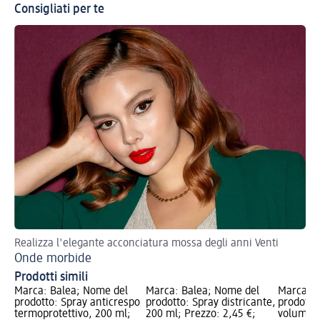
Consigliati per te
Realizza l'elegante acconciatura mossa degli anni Venti
Onde morbide
Prodotti simili
Marca: Balea; Nome del
Marca: Balea; Nome del
Marca: B
prodotto: Spray anticrespo
prodotto: Spray districante,
prodotto
termoprotettivo, 200 ml;
200 ml; Prezzo: 2,45 €;
volumizz