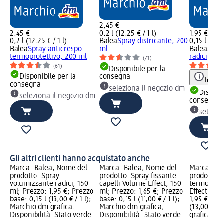
2,45 €
2,45 €
0,2 l (12,25 € / 1 l)
1,95 €
0,2 l (12,25 € / 1 l)
Balea
Spray districante, 200
0,15 l (13
Balea
Spray anticrespo
ml
Balea
Spr
termoprotettivo, 200 ml
radici, 1
(71)
(61)
Disponibile per la
Disponibile per la
consegna
Info
consegna
seleziona il negozio dm
Dispon
seleziona il negozio dm
consegn
selez
Gli altri clienti hanno acquistato anche
Marca: Balea; Nome del
Marca: Balea; Nome del
Marca: B
prodotto: Spray
prodotto: Spray fissante
prodotto
volumizzante radici, 150
capelli Volume Effect, 150
termopro
ml; Prezzo: 1,95 €; Prezzo
ml; Prezzo: 1,65 €; Prezzo
Effect, 1
base: 0,15 l (13,00 € / 1 l);
base: 0,15 l (11,00 € / 1 l);
1,95 €; P
Marchio dm grafica;
Marchio dm grafica;
(13,00 € 
Disponibilità: Stato verde
Disponibilità: Stato verde
grafica; 