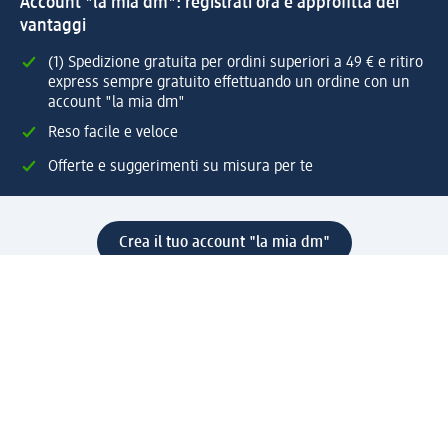
Account "la mia dm": registrati ora e approfitta dei
vantaggi
(1) Spedizione gratuita per ordini superiori a 49 € e ritiro
express sempre gratuito effettuando un ordine con un
account "la mia dm"
Reso facile e veloce
Offerte e suggerimenti su misura per te
Crea il tuo account "la mia dm"
Aiuto e contatti
Servizi
Servizio clienti
Spedizione e consegna
Reso e rimborso
L'azienda