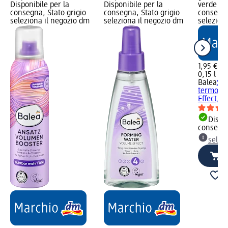
Disponibile per la
Disponibile per la
verde Dis
consegna, Stato grigio
consegna, Stato grigio
consegna
seleziona il negozio dm
seleziona il negozio dm
selezion
1,95 €
0,15 l (13
Balea
Spr
termopro
Effect, 1
Dispon
consegn
selez