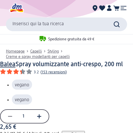
Inserisci qui la tua ricerca
Spedizione gratuita da 49 €
Homepage
Capelli
Styling
Creme e spray modellanti per capelli
Balea
Spray volumizzante anti-crespo, 200 ml
3.2
(
153 recensioni
)
vegano
vegano
2,65 €