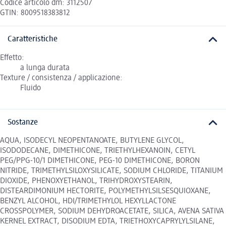
Codice articolo dm: 3112507
GTIN: 8009518383812
Caratteristiche
Effetto:
a lunga durata
Texture / consistenza / applicazione:
Fluido
Sostanze
AQUA, ISODECYL NEOPENTANOATE, BUTYLENE GLYCOL,
ISODODECANE, DIMETHICONE, TRIETHYLHEXANOIN, CETYL
PEG/PPG-10/1 DIMETHICONE, PEG-10 DIMETHICONE, BORON
NITRIDE, TRIMETHYLSILOXYSILICATE, SODIUM CHLORIDE, TITANIUM
DIOXIDE, PHENOXYETHANOL, TRIHYDROXYSTEARIN,
DISTEARDIMONIUM HECTORITE, POLYMETHYLSILSESQUIOXANE,
BENZYL ALCOHOL, HDI/TRIMETHYLOL HEXYLLACTONE
CROSSPOLYMER, SODIUM DEHYDROACETATE, SILICA, AVENA SATIVA
KERNEL EXTRACT, DISODIUM EDTA, TRIETHOXYCAPRYLYLSILANE,