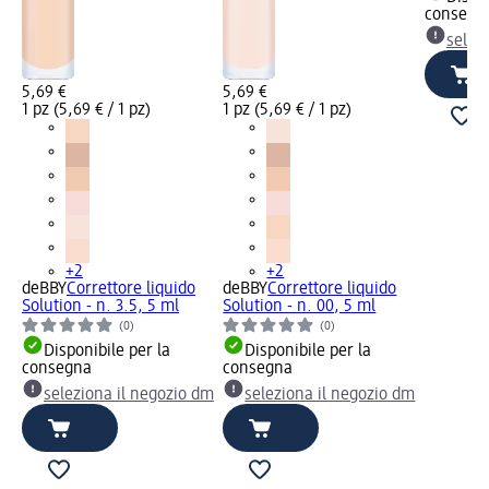
consegn
selez
5,69 €
5,69 €
1 pz (5,69 € / 1 pz)
1 pz (5,69 € / 1 pz)
+2
+2
deBBY
Correttore liquido
deBBY
Correttore liquido
Solution - n. 3.5, 5 ml
Solution - n. 00, 5 ml
(0)
(0)
Disponibile per la
Disponibile per la
consegna
consegna
seleziona il negozio dm
seleziona il negozio dm