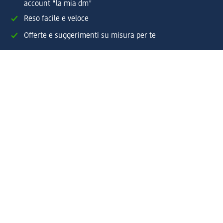
account "la mia dm"
Reso facile e veloce
Offerte e suggerimenti su misura per te
Crea il tuo account "la mia dm"
Aiuto e contatti
Servizi
Servizio clienti
Spedizione e consegna
Reso e rimborso
L'azienda
La nostra azienda
Corporate Responsibility
Lavora con noi
Press e news
Espansione
Un mondo di prodotti