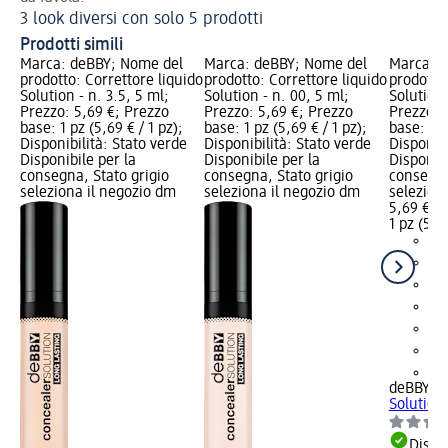
3 look diversi con solo 5 prodotti
Prodotti simili
Marca: deBBY; Nome del
Marca: deBBY; Nome del
Marca: d
prodotto: Correttore liquido
prodotto: Correttore liquido
prodotto:
Solution - n. 3.5, 5 ml;
Solution - n. 00, 5 ml;
Solution 
Prezzo: 5,69 €; Prezzo
Prezzo: 5,69 €; Prezzo
Prezzo: 
base: 1 pz (5,69 € / 1 pz);
base: 1 pz (5,69 € / 1 pz);
base: 1 p
Disponibilità: Stato verde
Disponibilità: Stato verde
Disponibi
Disponibile per la
Disponibile per la
Disponibi
consegna, Stato grigio
consegna, Stato grigio
consegna
seleziona il negozio dm
seleziona il negozio dm
selezion
5,69 €
1 pz (5,69
+2
deBBY
Co
Solution 
Dispon