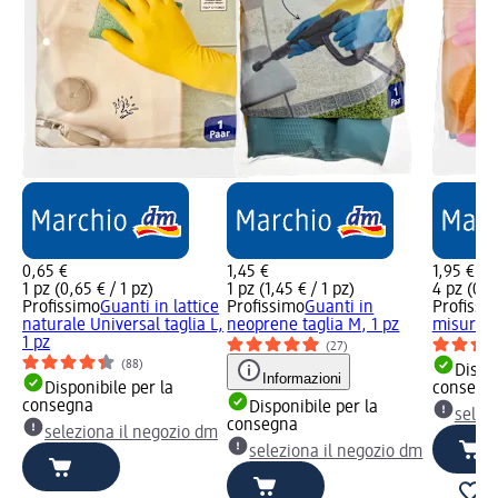
0,65 €
1,45 €
1,95 €
1 pz (0,65 € / 1 pz)
1 pz (1,45 € / 1 pz)
4 pz (0,4
Profissimo
Guanti in lattice
Profissimo
Guanti in
Profissi
naturale Universal taglia L,
neoprene taglia M, 1 pz
misura m
1 pz
(27)
(88)
Dispon
Informazioni
Disponibile per la
consegn
consegna
Disponibile per la
selez
consegna
seleziona il negozio dm
seleziona il negozio dm