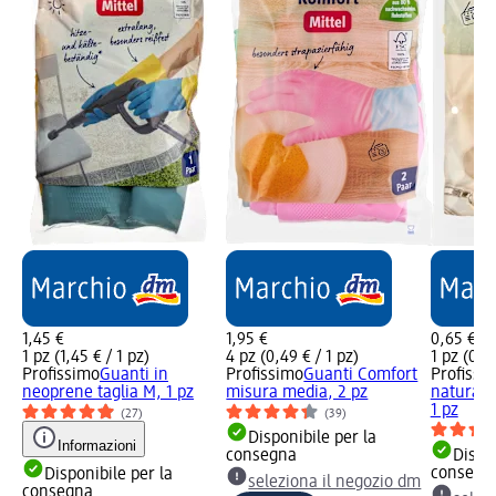
1,45 €
1,95 €
0,65 €
1 pz (1,45 € / 1 pz)
4 pz (0,49 € / 1 pz)
1 pz (0,65
Profissimo
Guanti in
Profissimo
Guanti Comfort
Profissi
neoprene taglia M, 1 pz
misura media, 2 pz
naturale 
1 pz
(27)
(39)
Disponibile per la
Informazioni
consegna
Dispon
consegn
Disponibile per la
seleziona il negozio dm
consegna