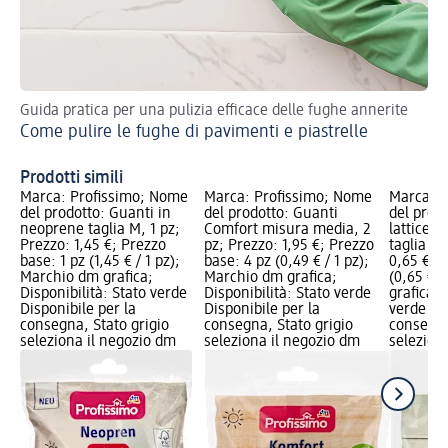
Guida pratica per una pulizia efficace delle fughe annerite
Co
Come pulire le fughe di pavimenti e piastrelle
Pu
Prodotti simili
Marca: Profissimo; Nome
Marca: Profissimo; Nome
Marca: P
del prodotto: Guanti in
del prodotto: Guanti
del prodo
neoprene taglia M, 1 pz;
Comfort misura media, 2
lattice n
Prezzo: 1,45 €; Prezzo
pz; Prezzo: 1,95 €; Prezzo
taglia L,
base: 1 pz (1,45 € / 1 pz);
base: 4 pz (0,49 € / 1 pz);
0,65 €; P
Marchio dm grafica;
Marchio dm grafica;
(0,65 € /
Disponibilità: Stato verde
Disponibilità: Stato verde
grafica; 
Disponibile per la
Disponibile per la
verde Dis
consegna, Stato grigio
consegna, Stato grigio
consegna
seleziona il negozio dm
seleziona il negozio dm
selezion