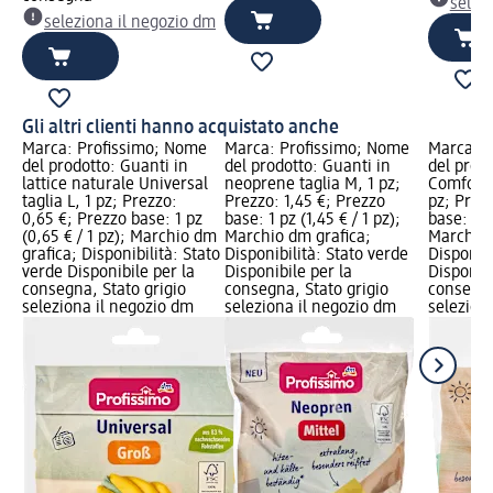
selez
seleziona il negozio dm
Gli altri clienti hanno acquistato anche
Marca: Profissimo; Nome
Marca: Profissimo; Nome
Marca: P
del prodotto: Guanti in
del prodotto: Guanti in
del prod
lattice naturale Universal
neoprene taglia M, 1 pz;
Comfort 
taglia L, 1 pz; Prezzo:
Prezzo: 1,45 €; Prezzo
pz; Prezz
0,65 €; Prezzo base: 1 pz
base: 1 pz (1,45 € / 1 pz);
base: 4 p
(0,65 € / 1 pz); Marchio dm
Marchio dm grafica;
Marchio 
grafica; Disponibilità: Stato
Disponibilità: Stato verde
Disponibi
verde Disponibile per la
Disponibile per la
Disponibi
consegna, Stato grigio
consegna, Stato grigio
consegna
seleziona il negozio dm
seleziona il negozio dm
selezion