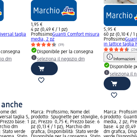
1,95 €
4 pz (0,49 € / 1 pz)
5,95 €
versal taglia
Profissimo
Guanti Comfort misura
60 pz (0,10 € / 1 
media, 2 pz
Profissimo
Guant
in lattice taglia
(39)
(23
a consegna
Disponibile per la consegna
Informazioni
zio dm
seleziona il negozio dm
Disponibile p
seleziona il 
o anche
Nome del
Marca: Profissimo; Nome del
Marca: Profissi
ersal taglia S,
prodotto: Spugnette per stoviglie, 6
prodotto: Guant
 Prezzo base: 1
pz; Prezzo: 0,75 €; Prezzo base: 6
media, 2 pz; Pre
archio dm
pz (0,13 € / 1 pz); Marchio dm
base: 4 pz (0,49 
à: Stato verde
grafica; Disponibilità: Stato verde
dm grafica; Disp
onsegna, Stato
Disponibile per la consegna, Stato
verde Disponibil