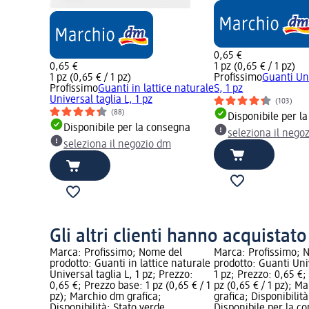
0,65 €
0,65 €
1 pz (0,65 € / 1 pz)
1 pz (0,65 € / 1 pz)
Profissimo
Guanti Uni
Profissimo
Guanti in lattice naturale
S, 1 pz
Universal taglia L, 1 pz
(103)
(88)
Disponibile per l
Disponibile per la consegna
seleziona il nego
seleziona il negozio dm
Gli altri clienti hanno acquistat
Marca: Profissimo; Nome del
Marca: Profissimo; 
prodotto: Guanti in lattice naturale
prodotto: Guanti Univ
Universal taglia L, 1 pz; Prezzo:
1 pz; Prezzo: 0,65 €;
0,65 €; Prezzo base: 1 pz (0,65 € / 1
pz (0,65 € / 1 pz); M
pz); Marchio dm grafica;
grafica; Disponibilit
Disponibilità: Stato verde
Disponibile per la c