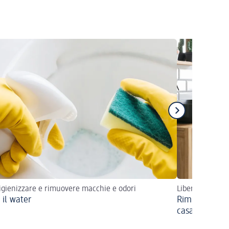
gienizzare e rimuovere macchie e odori
Liberati della 
 il water
Rimuovere la 
casa