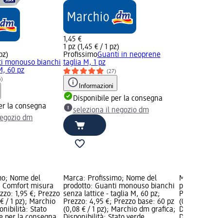
1,45 €
1 pz (1,45 € / 1 pz)
pz)
Profissimo
Guanti in neoprene
i monouso bianchi
taglia M, 1 pz
 M, 60 pz
(27)
6)
Informazioni
Disponibile per la consegna
er la consegna
seleziona il negozio dm
negozio dm
mo; Nome del
Marca: Profissimo; Nome del
Marca: Prof
i Comfort misura
prodotto: Guanti monouso bianchi
prodotto: P
zzo: 1,95 €; Prezzo
senza lattice - taglia M, 60 pz;
Prezzo: 0,95
€ / 1 pz); Marchio
Prezzo: 4,95 €; Prezzo base: 60 pz
(0,16 € / 1 
onibilità: Stato
(0,08 € / 1 pz); Marchio dm grafica;
Disponibilit
e per la consegna,
Disponibilità: Stato verde
Disponibile