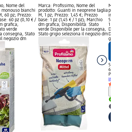
mo; Nome del
Marca: Profissimo; Nome del
Marca: Prof
i monouso bianchi
prodotto: Guanti in neoprene taglia
prodotto: G
 M, 60 pz; Prezzo:
M, 1 pz; Prezzo: 1,45 €; Prezzo
in lattice ta
ase: 60 pz (0,10 € /
base: 1 pz (1,45 € / 1 pz); Marchio
5,95 €; Prez
m grafica;
dm grafica; Disponibilità: Stato
1 pz); March
tato verde
verde Disponibile per la consegna,
Disponibilit
la consegna, Stato
Stato grigio seleziona il negozio dm
Disponibile
 il negozio dm
grigio selez
5,95 €
60 pz (0,10 €
Profissimo
G
in lattice ta
Informaz
Disponib
selezion