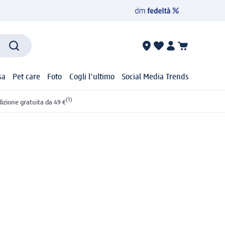
sa
Pet care
Foto
Cogli l'ultimo
Social Media Trends
(1)
izione gratuita da 49 €