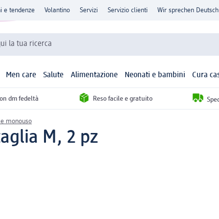
ni e tendenze
Volantino
Servizi
Servizio clienti
Wir sprechen Deutsch
qui la tua ricerca
Men care
Salute
Alimentazione
Neonati e bambini
Cura ca
con dm fedeltà
Reso facile e gratuito
Sped
ce e monouso
aglia M, 2 pz