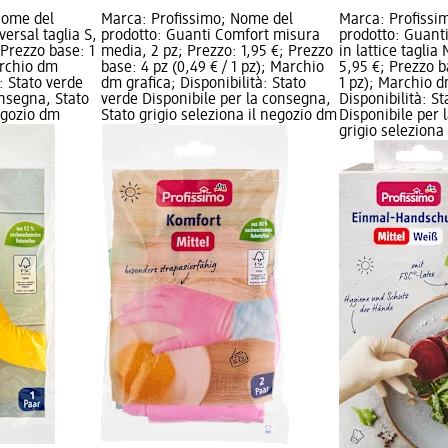
Nome del
Marca: Profissimo; Nome del
Marca: Profissi
ersal taglia S,
prodotto: Guanti Comfort misura
prodotto: Guant
 Prezzo base: 1
media, 2 pz; Prezzo: 1,95 €; Prezzo
in lattice taglia
archio dm
base: 4 pz (0,49 € / 1 pz); Marchio
5,95 €; Prezzo b
à: Stato verde
dm grafica; Disponibilità: Stato
1 pz); Marchio d
onsegna, Stato
verde Disponibile per la consegna,
Disponibilità: S
negozio dm
Stato grigio seleziona il negozio dm
Disponibile per 
grigio seleziona