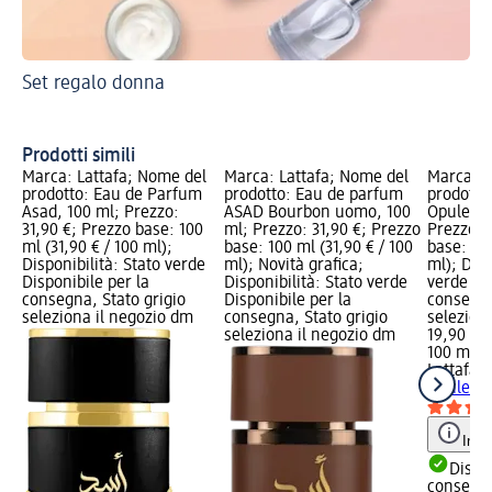
Set regalo donna
Tr
Re
Prodotti simili
Marca: Lattafa; Nome del
Marca: Lattafa; Nome del
Marca: L
prodotto: Eau de Parfum
prodotto: Eau de parfum
prodotto
Asad, 100 ml; Prezzo:
ASAD Bourbon uomo, 100
Opulent 
31,90 €; Prezzo base: 100
ml; Prezzo: 31,90 €; Prezzo
Prezzo: 
ml (31,90 € / 100 ml);
base: 100 ml (31,90 € / 100
base: 100
Disponibilità: Stato verde
ml); Novità grafica;
ml); Disp
Disponibile per la
Disponibilità: Stato verde
verde Dis
consegna, Stato grigio
Disponibile per la
consegna
seleziona il negozio dm
consegna, Stato grigio
selezion
seleziona il negozio dm
19,90 €
100 ml (1
Lattafa
E
Opulent 
Info
Dispon
consegn