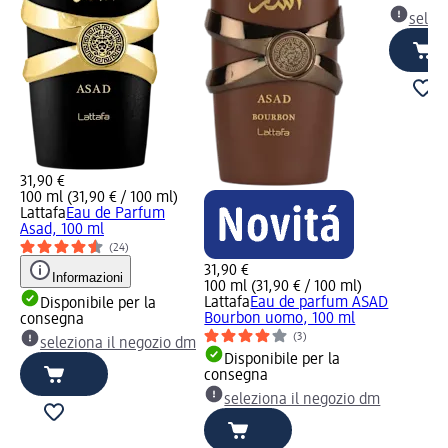
selez
31,90 €
100 ml (31,90 € / 100 ml)
Lattafa
Eau de Parfum
Asad, 100 ml
(24)
31,90 €
Informazioni
100 ml (31,90 € / 100 ml)
Lattafa
Eau de parfum ASAD
Disponibile per la
Bourbon uomo, 100 ml
consegna
(3)
seleziona il negozio dm
Disponibile per la
consegna
seleziona il negozio dm