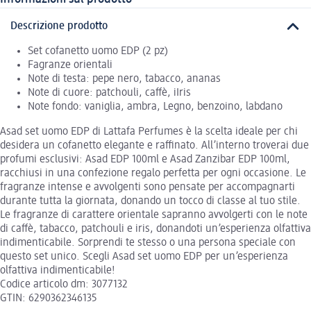
Descrizione prodotto
Set cofanetto uomo EDP (2 pz)
Fagranze orientali
Note di testa: pepe nero, tabacco, ananas
Note di cuore: patchouli, caffè, iIris
Note fondo: vaniglia, ambra, Legno, benzoino, labdano
Asad set uomo EDP di Lattafa Perfumes è la scelta ideale per chi
desidera un cofanetto elegante e raffinato. All’interno troverai due
profumi esclusivi: Asad EDP 100ml e Asad Zanzibar EDP 100ml,
racchiusi in una confezione regalo perfetta per ogni occasione. Le
fragranze intense e avvolgenti sono pensate per accompagnarti
durante tutta la giornata, donando un tocco di classe al tuo stile.
Le fragranze di carattere orientale sapranno avvolgerti con le note
di caffè, tabacco, patchouli e iris, donandoti un’esperienza olfattiva
indimenticabile. Sorprendi te stesso o una persona speciale con
questo set unico. Scegli Asad set uomo EDP per un’esperienza
olfattiva indimenticabile!
Codice articolo dm: 3077132
GTIN: 6290362346135