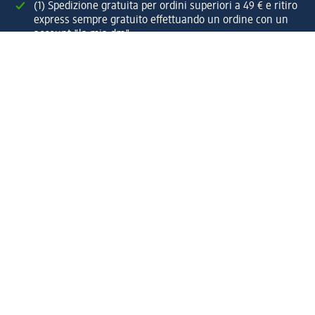
(1) Spedizione gratuita per ordini superiori a 49 € e ritiro
express sempre gratuito effettuando un ordine con un
account "la mia dm"
Reso facile e veloce
Offerte e suggerimenti su misura per te
Crea il tuo account "la mia dm"
Aiuto e contatti
Servizi
Servizio clienti
Spedizione e consegna
Reso e rimborso
L'azienda
La nostra azienda
Corporate Responsibility
Lavora con noi
Press e news
Espansione