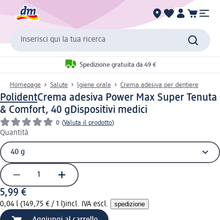
Inserisci qui la tua ricerca
Spedizione gratuita da 49 €
Homepage
Salute
Igiene orale
Crema adesiva per dentiere
Polident
Crema adesiva Power Max Super Tenuta
& Comfort, 40 g
Dispositivi medici
0
(
Valuta il prodotto
)
Quantità
5,99 €
0,04 l (149,75 € / 1 l)
incl. IVA escl.
spedizione
Aggiungi al carrello