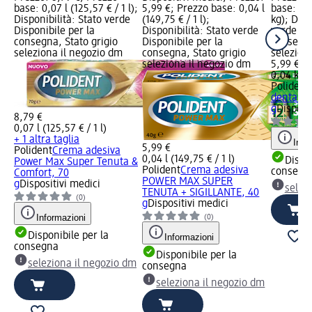
base: 0,07 l (125,57 € / 1 l);
5,99 €; Prezzo base: 0,04 l
base: 0,0
Disponibilità: Stato verde
(149,75 € / 1 l);
kg); Disp
Disponibile per la
Disponibilità: Stato verde
verde Dis
consegna, Stato grigio
Disponibile per la
consegna
seleziona il negozio dm
consegna, Stato grigio
selezion
seleziona il negozio dm
5,99 €
0,04 kg (
Polident
dentale 
g
Disposi
8,79 €
0,07 l (125,57 € / 1 l)
+ 1 altra taglia
Info
5,99 €
Polident
Crema adesiva
0,04 l (149,75 € / 1 l)
Dispon
Power Max Super Tenuta &
Polident
Crema adesiva
consegn
Comfort, 70
POWER MAX SUPER
g
Dispositivi medici
selez
TENUTA + SIGILLANTE, 40
(0)
g
Dispositivi medici
Informazioni
(0)
Disponibile per la
Informazioni
consegna
Disponibile per la
seleziona il negozio dm
consegna
seleziona il negozio dm