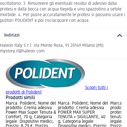
oscillatorio. 3. Rimuovere gli eventuali residui di adesivo dalla
protesi e dalla bocca con acqua tiepida e uno spazzolino a setole
morbide. 4. Per pulire accuratamente le protesi si possono usare i
pulitori POLIDENT e poi risciacquare con acqua.
Indirizzi
Haleon Italy S.r.l. Via Monte Rosa, 91 20149 Milano (MI)
mystory.it@haleon.com
Scopri tutti i
prodotti di Polident
Prodotti simili
Marca: Polident; Nome del
Marca: Polident; Nome del
Marca: P
prodotto: Crema adesiva
prodotto: Crema adesiva
prodotto
Power Max Super Tenuta &
POWER MAX SUPER
protesi 
Comfort, 70 g; Categoria
TENUTA + SIGILLANTE, 40
tenuta, 
legale: Dispositivi medici;
g; Categoria legale:
legale: D
Prezzo: 8,79 €; Prezzo
Dispositivi medici; Prezzo:
Prezzo: 