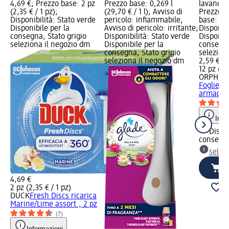
4,69 €; Prezzo base: 2 pz
Prezzo base: 0,269 l
lavanda M
(2,35 € / 1 pz);
(29,70 € / 1 l); Avviso di
Prezzo: 
Disponibilità: Stato verde
pericolo: infiammabile,
base: 12 
Disponibile per la
Avviso di pericolo: irritante;
Disponibi
consegna, Stato grigio
Disponibilità: Stato verde
Disponibi
seleziona il negozio dm
Disponibile per la
consegna
consegna, Stato grigio
selezion
seleziona il negozio dm
2,59 €
12 pz (0,
ORPHEA
Foglietti
armadi al
Info
Dispon
consegn
selez
4,69 €
2 pz (2,35 € / 1 pz)
DUCK
Fresh Discs ricarica
Marine/Lime assort., 2 pz
(7)
Informazioni