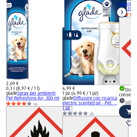
scented o
Air, 20 m
2,69 €
0,3 l (8,97 € / 1 l)
4,99 €
Dispon
glade
Spray per ambienti
1 pz (4,99 € / 1 pz)
consegn
Pet Refreshing Air, 300 ml
glade
Diffusore con ricarica
selez
electric scented oil - Pet...,
(4)
1 pz
(0)