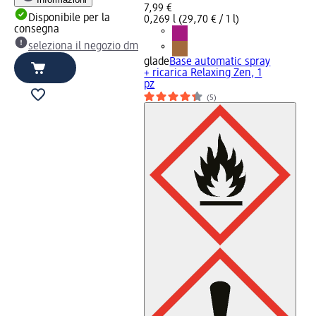
7,99 €
Disponibile per la
0,269 l (29,70 € / 1 l)
consegna
seleziona il negozio dm
glade
Base automatic spray
+ ricarica Relaxing Zen, 1
pz
(5)