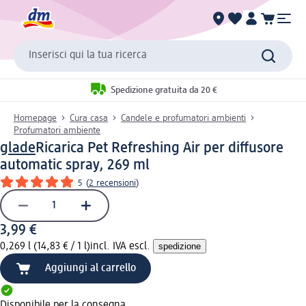
Inserisci qui la tua ricerca
Spedizione gratuita da 20 €
Homepage
Cura casa
Candele e profumatori ambienti
Profumatori ambiente
glade
Ricarica Pet Refreshing Air per diffusore
automatic spray, 269 ml
5
(
2 recensioni
)
3,99 €
0,269 l (14,83 € / 1 l)
incl. IVA escl.
spedizione
Aggiungi al carrello
Disponibile per la consegna