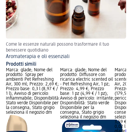
Come le essenze naturali possono trasformare il tuo
Ol
benessere quotidiano
Aromaterapia e oli essenziali
Prodotti simili
Marca: glade; Nome del
Marca: glade; Nome del
Marca: g
prodotto: Spray per
prodotto: Diffusore con
prodotto:
ambienti Pet Refreshing
ricarica electric scented oil
scented o
Air, 300 ml; Prezzo: 2,69 €;
- Pet Refreshing Air, 1 pz;
Air, 20 m
Prezzo base: 0,3 l (8,97 € /
Prezzo: 4,99 €; Prezzo
Prezzo b
1 l); Avviso di pericolo:
base: 1 pz (4,99 € / 1 pz);
(179,50 € 
infiammabile; Disponibilità:
Avviso di pericolo: irritante;
pericolo:
Stato verde Disponibile per
Disponibilità: Stato verde
Disponibi
la consegna, Stato grigio
Disponibile per la
Disponibi
seleziona il negozio dm
consegna, Stato grigio
consegna
seleziona il negozio dm
selezion
3,59 €
0,02 l (17
glade
Ric