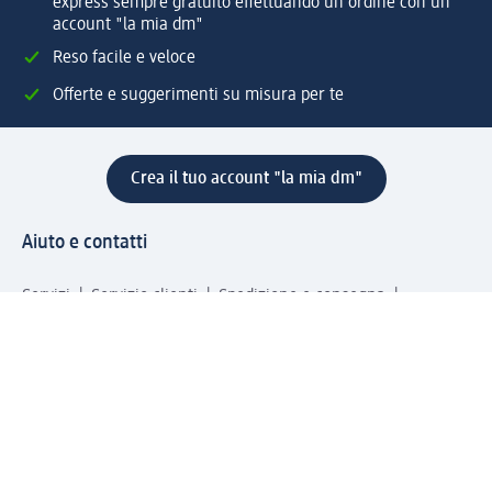
express sempre gratuito effettuando un ordine con un
account "la mia dm"
Reso facile e veloce
Offerte e suggerimenti su misura per te
Crea il tuo account "la mia dm"
Aiuto e contatti
Servizi
Servizio clienti
Spedizione e consegna
Reso e rimborso
L'azienda
La nostra azienda
Corporate Responsibility
Lavora con noi
Press e news
Espansione
Un mondo di prodotti