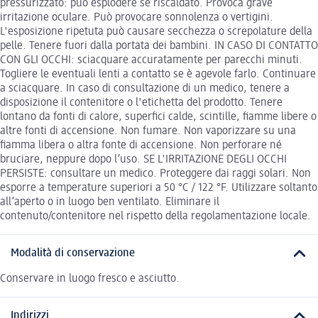
pressurizzato: può esplodere se riscaldato. Provoca grave
irritazione oculare. Può provocare sonnolenza o vertigini.
L'esposizione ripetuta può causare secchezza o screpolature della
pelle. Tenere fuori dalla portata dei bambini. IN CASO DI CONTATTO
CON GLI OCCHI: sciacquare accuratamente per parecchi minuti.
Togliere le eventuali lenti a contatto se è agevole farlo. Continuare
a sciacquare. In caso di consultazione di un medico, tenere a
disposizione il contenitore o l'etichetta del prodotto. Tenere
lontano da fonti di calore, superfici calde, scintille, fiamme libere o
altre fonti di accensione. Non fumare. Non vaporizzare su una
fiamma libera o altra fonte di accensione. Non perforare né
bruciare, neppure dopo l’uso. SE L'IRRITAZIONE DEGLI OCCHI
PERSISTE: consultare un medico. Proteggere dai raggi solari. Non
esporre a temperature superiori a 50 °C / 122 °F. Utilizzare soltanto
all’aperto o in luogo ben ventilato. Eliminare il
contenuto/contenitore nel rispetto della regolamentazione locale.
Modalità di conservazione
Conservare in luogo fresco e asciutto.
Indirizzi