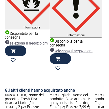
Informazioni
Disponibile per la
Informazioni
consegna
Disponibile per la
seleziona il negozio dm
consegna
seleziona il negozio dm
Gli altri clienti hanno acquistato anche
Marca: DUCK; Nome del
Marca: glade; Nome del
Marca: 
prodotto: Fresh Discs
prodotto: Base automatic
prodotto:
ricarica Marine/Lime
spray + ricarica Relaxing
Foglietti
assort., 2 pz; Prezzo:
Zen, 1 pz; Prezzo: 7,99 €;
armadi a