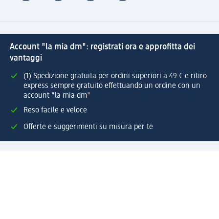
Account "la mia dm": registrati ora e approfitta dei
vantaggi
(1) Spedizione gratuita per ordini superiori a 49 € e ritiro
express sempre gratuito effettuando un ordine con un
account "la mia dm"
Reso facile e veloce
Offerte e suggerimenti su misura per te
Crea il tuo account "la mia dm"
Aiuto e contatti
Servizi
Servizio clienti
Spedizione e consegna