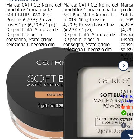
Marca: CATRICE; Nome del
Marca: CATRICE; Nome del
Marca: C
prodotto: Cipria matte
prodotto: Cipria compatta
prodotto
SOFT BLUR - 040, 8 g;
Soft Blur Matte Airbrush -
Soft Blur
Prezzo: 6,29 €; Prezzo
n. 01N, 10 g; Prezzo:
n. 30W, 
base: 1 pz (6,29 € / 1 pz);
4,29 €; Prezzo base: 1 pz
4,29 €; P
Disponibilità: Stato verde
(4,29 € / 1 pz);
(4,29 € / 
Disponibile per la
Disponibilità: Stato verde
Disponibi
consegna, Stato grigio
Disponibile per la
Disponibi
seleziona il negozio dm
consegna, Stato grigio
consegna
seleziona il negozio dm
selezion
4,29 €
1 pz (4,29
CATRICE
Soft Blur
n. 30W, 
Dispon
consegn
selez