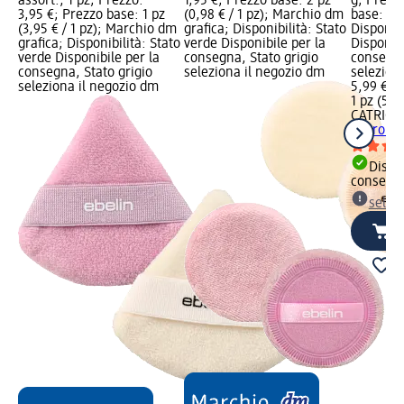
assort., 1 pz; Prezzo:
1,95 €; Prezzo base: 2 pz
g; Prezz
3,95 €; Prezzo base: 1 pz
(0,98 € / 1 pz); Marchio dm
base: 1 p
(3,95 € / 1 pz); Marchio dm
grafica; Disponibilità: Stato
Disponibi
grafica; Disponibilità: Stato
verde Disponibile per la
Disponibi
verde Disponibile per la
consegna, Stato grigio
consegna
consegna, Stato grigio
seleziona il negozio dm
selezion
seleziona il negozio dm
5,99 €
1 pz (5,99
CATRICE
abbronza
Dispon
consegn
selez