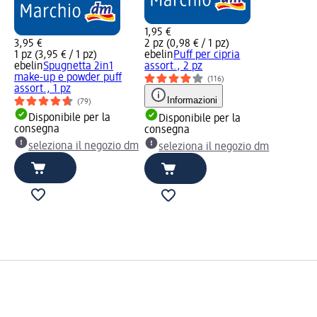
1,95 €
3,95 €
2 pz (0,98 € / 1 pz)
1 pz (3,95 € / 1 pz)
ebelin
Puff per cipria
ebelin
Spugnetta 2in1
assort., 2 pz
make-up e powder puff
(116)
assort., 1 pz
Informazioni
(79)
Disponibile per la
Disponibile per la
consegna
consegna
seleziona il negozio dm
seleziona il negozio dm