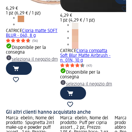
6,29 €
1 pz (6,29 € / 1 pz)
4,29 €
1 pz (4,29 € / 1 pz)
CATRICE
Cipria matte SOFT
BLUR - 040, 8 g
(56)
Disponibile per la
CATRICE
Cipria compatta
consegna
Soft Blur Matte Airbrush -
seleziona il negozio dm
n. 01N, 10 g
(43)
Disponibile per la
consegna
seleziona il negozio dm
Gli altri clienti hanno acquistato anche
Marca: ebelin; Nome del
Marca: ebelin; Nome del
Marca: C
prodotto: Spugnetta 2in1
prodotto: Puff per cipria
prodotto:
make-up e powder puff
assort., 2 pz; Prezzo:
abbronza