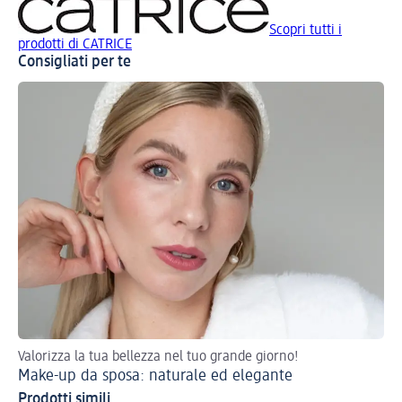
Scopri tutti i
prodotti di CATRICE
Consigliati per te
Valorizza la tua bellezza nel tuo grande giorno!
Tor
Make-up da sposa: naturale ed elegante
Ma
Prodotti simili