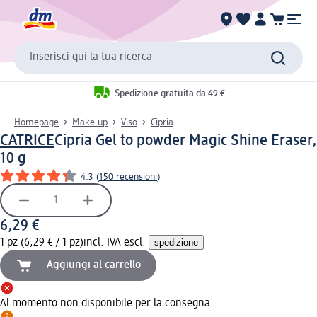
Inserisci qui la tua ricerca
Spedizione gratuita da 49 €
Homepage
Make-up
Viso
Cipria
CATRICE
Cipria Gel to powder Magic Shine Eraser,
10 g
4.3
(
150 recensioni
)
6,29 €
1 pz (6,29 € / 1 pz)
incl. IVA escl.
spedizione
Aggiungi al carrello
Al momento non disponibile per la consegna