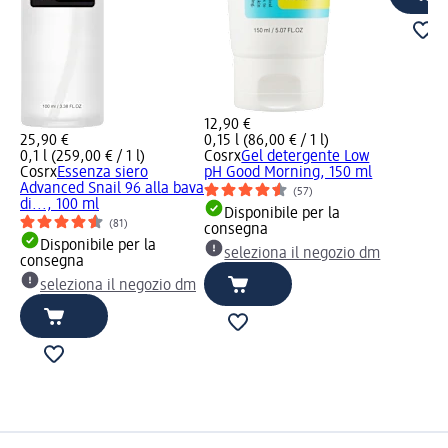
12,90 €
25,90 €
0,15 l (86,00 € / 1 l)
0,1 l (259,00 € / 1 l)
Cosrx
Gel detergente Low
Cosrx
Essenza siero
pH Good Morning, 150 ml
Advanced Snail 96 alla bava
(57)
di..., 100 ml
Disponibile per la
(81)
consegna
Disponibile per la
seleziona il negozio dm
consegna
seleziona il negozio dm