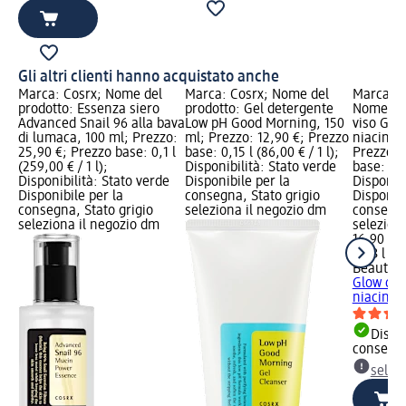
Gli altri clienti hanno acquistato anche
Marca: Cosrx; Nome del
Marca: Cosrx; Nome del
Marca: B
prodotto: Essenza siero
prodotto: Gel detergente
Nome del
Advanced Snail 96 alla bava
Low pH Good Morning, 150
viso Glo
di lumaca, 100 ml; Prezzo:
ml; Prezzo: 12,90 €; Prezzo
niacinam
25,90 €; Prezzo base: 0,1 l
base: 0,15 l (86,00 € / 1 l);
Prezzo: 
(259,00 € / 1 l);
Disponibilità: Stato verde
base: 0,03
Disponibilità: Stato verde
Disponibile per la
Disponibi
Disponibile per la
consegna, Stato grigio
Disponibi
consegna, Stato grigio
seleziona il negozio dm
consegna
seleziona il negozio dm
selezion
16,90 €
0,03 l (56
Beauty o
Glow con
niacinam
Dispon
consegn
selez