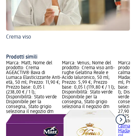
Crema viso
Ec
Cr
Prodotti simili
Marca: Matt; Nome del
Marca: Venus; Nome del
Marca: S
prodotto: Crema
prodotto: Crema viso anti-
prodotto
AGEACTIV® Bava di
rughe Gelatina Reale e
calmante
Lumaca Elasticizzante Anti-
Acido Ialuronico, 50 ml;
Madagasc
età, 50 ml; Prezzo: 11,90 €;
Prezzo: 5,99 €; Prezzo
ml; Prez
Prezzo base: 0,05 l
base: 0,05 l (119,80 € / 1 l);
base: 0,0
(238,00 € / 1 l);
Disponibilità: Stato verde
l); Dispo
Disponibilità: Stato verde
Disponibile per la
verde Dis
Disponibile per la
consegna, Stato grigio
consegna
consegna, Stato grigio
seleziona il negozio dm
selezion
seleziona il negozio dm
27,90 €
0,075 l (3
SKIN100
calmante
Madagasc