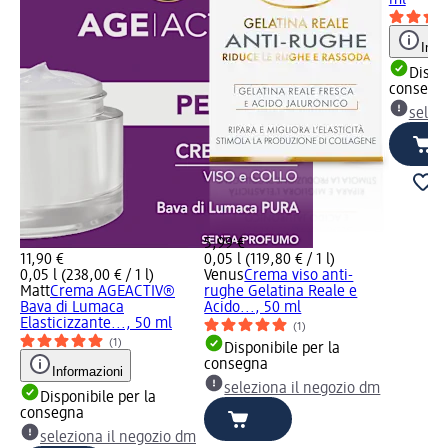
ml
Info
Dispon
consegn
selez
5,99 €
11,90 €
0,05 l (119,80 € / 1 l)
0,05 l (238,00 € / 1 l)
Venus
Crema viso anti-
Matt
Crema AGEACTIV®
rughe Gelatina Reale e
Bava di Lumaca
Acido..., 50 ml
Elasticizzante..., 50 ml
(1)
(1)
Disponibile per la
consegna
Informazioni
seleziona il negozio dm
Disponibile per la
consegna
seleziona il negozio dm