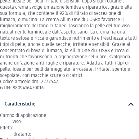
pelle. Ideale per pelli irritate o sensibili dopo sfoghi cutanei,
questa crema svolge un'azione lenitiva e riparatrice, grazie alla
sua formula, che contiene il 92% di filtrato di secrezione di
lumaca, o mucina. La crema All in One di COSRX favorisce il
miglioramento del tono cutaneo, lasciando la pelle del tuo viso
natualmente luminosa e dall'aspetto sano. La crema ha una
texture setosa e ricca e garantisce nutrimento e freschezza a tutti
i tipi di pelle, anche quelle secche, irritate e sensibili. Grazie al
concentrato di bava di lumaca, la All in One di COSRX è ricca di
nutrienti che favoriscono la rigenerazione cellulare, svolgendo
anche un'azione anti-rughe e riparatore. Adatta a tutti i tipi di
pelle, ideale per pelli danneggiate, arrossate, irritate, spente e
scepolate, con macchie scure o cicatrici.
Codice articolo dm: 2277547
GTIN: 8809416470016
Caratteristiche
Campo di applicazione:
Viso
Effetto:
Idratante