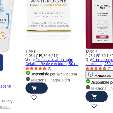
5,99 €
12,90 €
0,05 l (119,80 € / 1 l)
0,25 l (51,60 € / 1
Venus
Crema viso anti-rughe
Q+A
Crema corpo
Gelatina Reale e Acido..., 50 ml
ialuronico, 250 
(1)
(5)
Disponibile per la consegna
Informazioni
seleziona il negozio dm
Disponibile p
lagene
seleziona il 
a consegna
zio dm