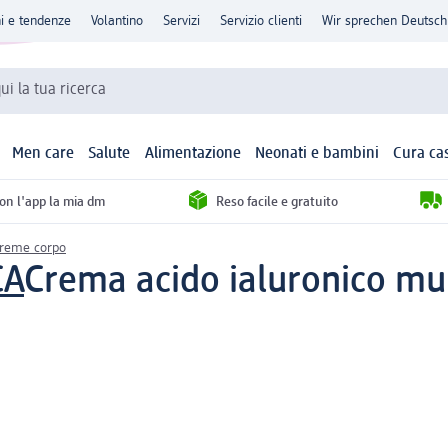
ni e tendenze
Volantino
Servizi
Servizio clienti
Wir sprechen Deutsch
qui la tua ricerca
Men care
Salute
Alimentazione
Neonati e bambini
Cura ca
con l'app la mia dm
Reso facile e gratuito
creme corpo
CA
Crema acido ialuronico mul