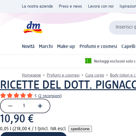
La nostra azienda
Press e news
Lavora con noi
Ispirazio
Inserisci 
Novità
Marchi
Make-up
Profumi e cosmesi
Capelli
Vantaggi esclusivi solo 
Homepage
Profumi e cosmesi
Cura corpo
Body lotion e 
RICETTE DEL DOTT. PIGNAC
5
(
2 recensioni
)
10,90 €
0,05 l (218,00 € / 1 l)
incl. IVA escl.
spedizione