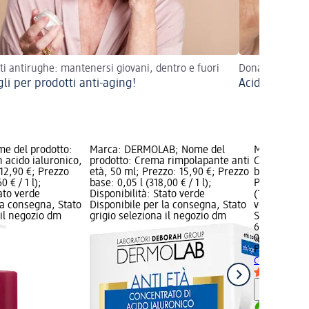
ti antirughe: mantenersi giovani, dentro e fuori
Dona alla tua pe
li per prodotti anti-aging!
Acido ialuroni
e del prodotto:
Marca: DERMOLAB; Nome del
Marca: PHBI
 acido ialuronico,
prodotto: Crema rimpolapante anti
Crema viso 
12,90 €; Prezzo
età, 50 ml; Prezzo: 15,90 €; Prezzo
bio e acido 
0 € / 1 l);
base: 0,05 l (318,00 € / 1 l);
Prezzo: 6,99
tato verde
Disponibilità: Stato verde
(139,80 € / 1
la consegna, Stato
Disponibile per la consegna, Stato
verde Dispo
 il negozio dm
grigio seleziona il negozio dm
Stato grigio
6,99 €
0,05 l (139,8
PHBIO
Crema
cetriolo bio
Informaz