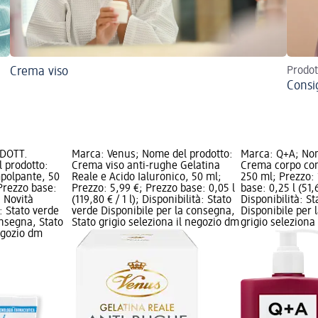
Crema viso
Prodot
Consig
 DOTT.
Marca: Venus; Nome del prodotto:
Marca: Q+A; Nom
 prodotto:
Crema viso anti-rughe Gelatina
Crema corpo con
polpante, 50
Reale e Acido Ialuronico, 50 ml;
250 ml; Prezzo: 
 Prezzo base:
Prezzo: 5,99 €; Prezzo base: 0,05 l
base: 0,25 l (51,6
; Novità
(119,80 € / 1 l); Disponibilità: Stato
Disponibilità: S
à: Stato verde
verde Disponibile per la consegna,
Disponibile per 
onsegna, Stato
Stato grigio seleziona il negozio dm
grigio seleziona
negozio dm