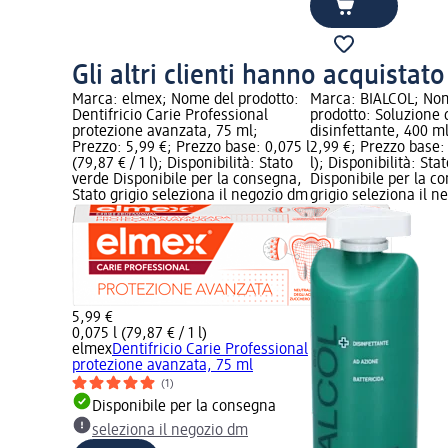
Gli altri clienti hanno acquistat
Marca: elmex; Nome del prodotto:
Marca: BIALCOL; No
Dentifricio Carie Professional
prodotto: Soluzione
protezione avanzata, 75 ml;
disinfettante, 400 m
Prezzo: 5,99 €; Prezzo base: 0,075 l
2,99 €; Prezzo base: 0
(79,87 € / 1 l); Disponibilità: Stato
l); Disponibilità: Sta
verde Disponibile per la consegna,
Disponibile per la c
Stato grigio seleziona il negozio dm
grigio seleziona il 
5,99 €
0,075 l (79,87 € / 1 l)
elmex
Dentifricio Carie Professional
protezione avanzata, 75 ml
(1)
Disponibile per la consegna
seleziona il negozio dm