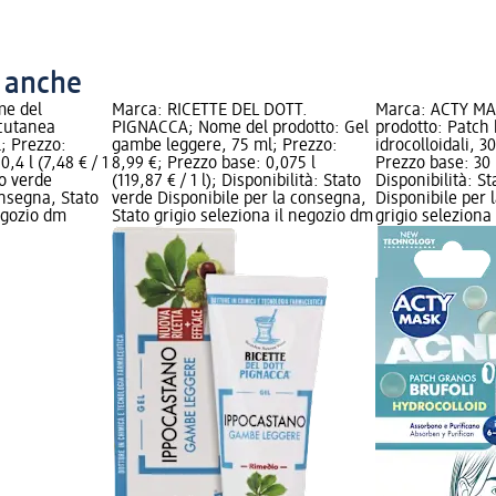
o anche
me del
Marca: RICETTE DEL DOTT.
Marca: ACTY MA
 cutanea
PIGNACCA; Nome del prodotto: Gel
prodotto: Patch 
l; Prezzo:
gambe leggere, 75 ml; Prezzo:
idrocolloidali, 3
,4 l (7,48 € / 1
8,99 €; Prezzo base: 0,075 l
Prezzo base: 30 p
to verde
(119,87 € / 1 l); Disponibilità: Stato
Disponibilità: S
onsegna, Stato
verde Disponibile per la consegna,
Disponibile per 
negozio dm
Stato grigio seleziona il negozio dm
grigio seleziona