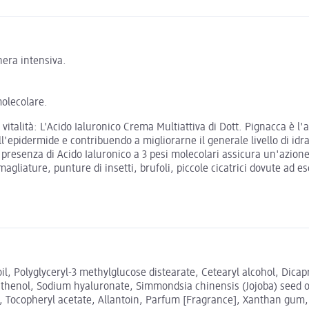
era intensiva.
molecolare.
italità: L'Acido Ialuronico Crema Multiattiva di Dott. Pignacca è l'
epidermide e contribuendo a migliorarne il generale livello di idr
a presenza di Acido Ialuronico a 3 pesi molecolari assicura un'azion
magliature, punture di insetti, brufoli, piccole cicatrici dovute ad e
oil, Polyglyceryl-3 methylglucose distearate, Cetearyl alcohol, Dicapr
thenol, Sodium hyaluronate, Simmondsia chinensis (Jojoba) seed oil,
l, Tocopheryl acetate, Allantoin, Parfum [Fragrance], Xanthan gum