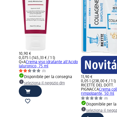
10,90 €
0,075 l (145,33 € / 1 l)
Q+A
Crema viso idratante all'Acido
Ialuronico, 75 ml
(3)
Disponibile per la consegna
11,90 €
0,05 l (238,00 € / 1 l)
seleziona il negozio dm
RICETTE DEL DOTT.
PIGNACCA
Crema col
rimpolpante, 50 ml
(0)
Disponibile per l
seleziona il nego