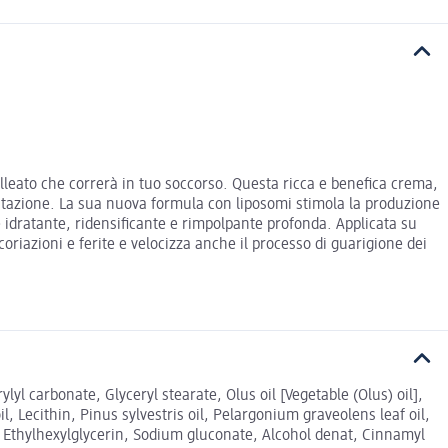
alleato che correrà in tuo soccorso. Questa ricca e benefica crema,
atazione. La sua nuova formula con liposomi stimola la produzione
e idratante, ridensificante e rimpolpante profonda. Applicata su
scoriazioni e ferite e velocizza anche il processo di guarigione dei
ylyl carbonate, Glyceryl stearate, Olus oil [Vegetable (Olus) oil],
 Lecithin, Pinus sylvestris oil, Pelargonium graveolens leaf oil,
, Ethylhexylglycerin, Sodium gluconate, Alcohol denat, Cinnamyl