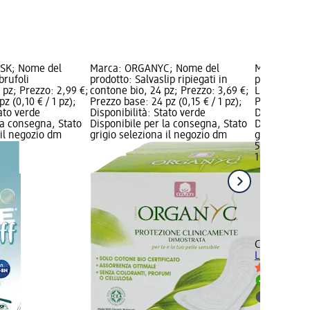
SK; Nome del
Marca: ORGANYC; Nome del
Marca: CAT
brufoli
prodotto: Salvaslip ripiegati in
prodotto: Lu
0 pz; Prezzo: 2,99 €;
contone bio, 24 pz; Prezzo: 3,69 €;
Like - n. 20
z (0,10 € / 1 pz);
Prezzo base: 24 pz (0,15 € / 1 pz);
Prezzo base:
tato verde
Disponibilità: Stato verde
Disponibilit
la consegna, Stato
Disponibile per la consegna, Stato
Disponibile
 il negozio dm
grigio seleziona il negozio dm
grigio selez
5,29 €
1 pz (5,29 € 
CATRICE
Luc
Like - n. 20,
Disponib
selezion