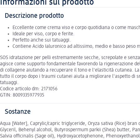
Informazioni sul prodotto
Descrizione prodotto
Eccellente come crema viso e corpo quotidiana o come masch
Ideale per viso, corpo e ferite.
Perfetto anche sui tatuaggi.
Contiene Acido Ialuronico ad altissimo, medio e basso peso 
SOS idratazione per pelli estremamente secche, screpolate e senza v
agisce come supporto fondamentale favorendo la rigenerazione dell'
di collagene aiutando a recuperare il tono e l'elasticità cutanea. L
tutto il corpo dopo i traumi cutanei aiuta a migliorare l'aspetto di s
tatuaggi.
Codice articolo dm: 2171056
GTIN: 8009335977935
Sostanze
Aqua [Water], Caprylic/capric triglyceride, Oryza sativa (Rice) bran 
Glyceril, Behenyl alcohol, Butyrospermum parkii (Shea) butter, Pan
Salvia officinalis (Sage oil), Hydroxyacetophenone, Phenoxyethano