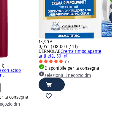
Disponib
selezion
15,90 €
0,05 l (318,00 € / 1 l)
DERMOLAB
Crema rimpolapante
anti età, 50 ml
(1)
 l)
Disponibile per la consegna
 con acido
ml
seleziona il negozio dm
er la consegna
negozio dm