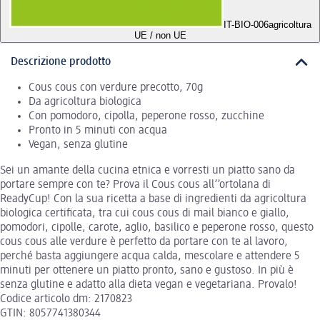
IT-BIO-006
agricoltura
UE / non UE
Descrizione prodotto
Cous cous con verdure precotto, 70g
Da agricoltura biologica
Con pomodoro, cipolla, peperone rosso, zucchine
Pronto in 5 minuti con acqua
Vegan, senza glutine
Sei un amante della cucina etnica e vorresti un piatto sano da
portare sempre con te? Prova il Cous cous all’’ortolana di
ReadyCup! Con la sua ricetta a base di ingredienti da agricoltura
biologica certificata, tra cui cous cous di mail bianco e giallo,
pomodori, cipolle, carote, aglio, basilico e peperone rosso, questo
cous cous alle verdure è perfetto da portare con te al lavoro,
perché basta aggiungere acqua calda, mescolare e attendere 5
minuti per ottenere un piatto pronto, sano e gustoso. In più è
senza glutine e adatto alla dieta vegan e vegetariana. Provalo!
Codice articolo dm: 2170823
GTIN: 8057741380344