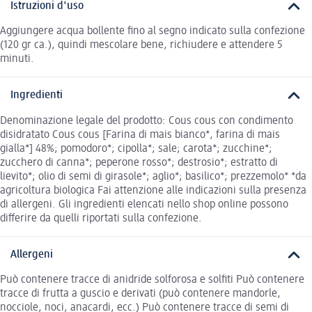
Istruzioni d'uso
Aggiungere acqua bollente fino al segno indicato sulla confezione
(120 gr ca.), quindi mescolare bene, richiudere e attendere 5
minuti.
Ingredienti
Denominazione legale del prodotto: Cous cous con condimento
disidratato Cous cous [Farina di mais bianco*, farina di mais
gialla*] 48%; pomodoro*; cipolla*; sale; carota*; zucchine*;
zucchero di canna*; peperone rosso*; destrosio*; estratto di
lievito*; olio di semi di girasole*; aglio*; basilico*; prezzemolo* *da
agricoltura biologica Fai attenzione alle indicazioni sulla presenza
di allergeni. Gli ingredienti elencati nello shop online possono
differire da quelli riportati sulla confezione.
Allergeni
Può contenere tracce di anidride solforosa e solfiti Può contenere
tracce di frutta a guscio e derivati (può contenere mandorle,
nocciole, noci, anacardi, ecc.) Può contenere tracce di semi di