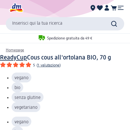
Inserisci qui la tua ricerca
Spedizione gratuita da 49 €
Homepage
ReadyCup
Cous cous all'ortolana BIO, 70 g
5
(
1 valutazione
)
vegano
bio
senza glutine
vegetariano
vegano