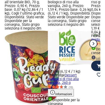
all'orientale BIO, 70 g;
biologico di riso alla
riso gust
Prezzo: 0,90 €; Prezzo
vaniglia, 260 g; Prezzo:
Prezzo: 1
base: 0,07 kg (12,86 € / 1
1,59 €; Prezzo base: 0,26 kg
0,04 kg (
kg); Cogli l'ultimo grafica;
(6,12 € / 1 kg); Disponibilità:
Disponibi
Disponibilità: Stato verde
Stato verde Disponibile per
Disponibi
Disponibile per la
la consegna, Stato grigio
consegna
consegna, Stato grigio
seleziona il negozio dm
selezion
seleziona il negozio dm
1,19 €
0,04 kg (
FIORENT
gusto pi
Dispon
consegn
selez
1,59 €
0,26 kg (6,12 € / 1 kg)
The Bridge
Dessert
biologico di riso alla
vaniglia, 260 g
(10)
Informazioni
Disponibile per la
consegna