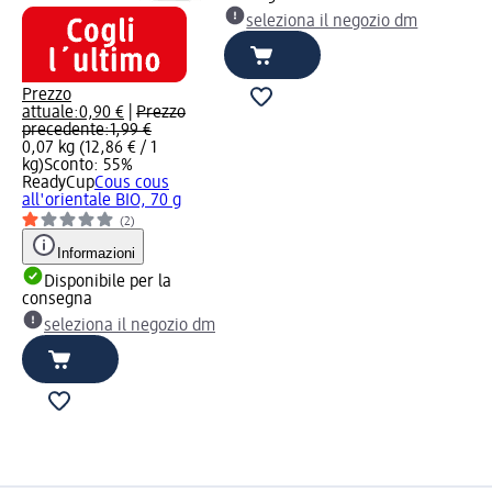
seleziona il negozio dm
Prezzo
attuale:
0,90 €
|
Prezzo
precedente:
1,99 €
0,07 kg (12,86 € / 1
kg)
Sconto: 55%
ReadyCup
Cous cous
all'orientale BIO, 70 g
(2)
Informazioni
Disponibile per la
consegna
seleziona il negozio dm