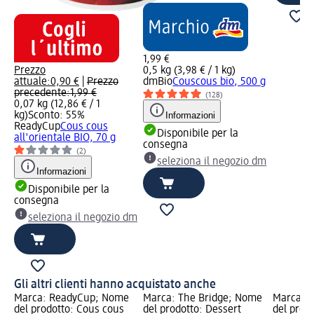
1,99 €
Prezzo
0,5 kg (3,98 € / 1 kg)
attuale:
0,90 €
|
Prezzo
dmBio
Couscous bio, 500 g
precedente:
1,99 €
(128)
0,07 kg (12,86 € / 1
kg)
Sconto: 55%
Informazioni
ReadyCup
Cous cous
Disponibile per la
all'orientale BIO, 70 g
consegna
(2)
seleziona il negozio dm
Informazioni
Disponibile per la
consegna
seleziona il negozio dm
Gli altri clienti hanno acquistato anche
Marca: ReadyCup; Nome
Marca: The Bridge; Nome
Marca: 
del prodotto: Cous cous
del prodotto: Dessert
del prodo