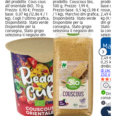
del prodotto: Cous cous
prodotto: Couscous bio,
prodotto
all'orientale BIO, 70 g;
500 g; Prezzo: 1,99 €;
base di c
Prezzo: 0,90 €; Prezzo
Prezzo base: 0,5 kg (3,98 €
rosse, 2
base: 0,07 kg (12,86 € / 1
/ 1 kg); Marchio dm grafica;
2,49 €; 
kg); Cogli l'ultimo grafica;
Disponibilità: Stato verde
kg (9,96 
Disponibilità: Stato verde
Disponibile per la
dm grafic
Disponibile per la
consegna, Stato grigio
Stato ve
consegna, Stato grigio
seleziona il negozio dm
la conse
seleziona il negozio dm
selezion
2,49 €
0,25 kg (
dmBio
Co
di ceci e
250 g
Info
Dispon
consegn
selez