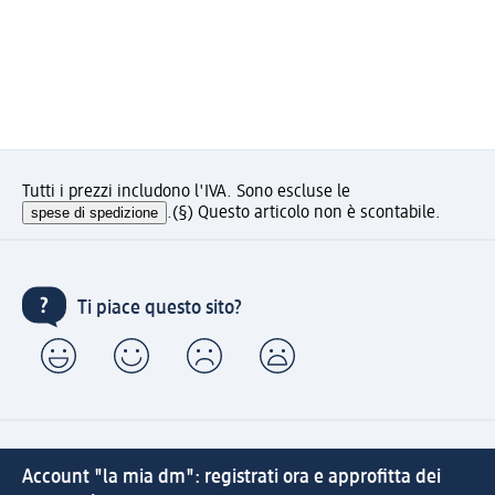
Tutti i prezzi includono l'IVA. Sono escluse le
spese di spedizione
.
(§) Questo articolo non è scontabile.
Ti piace questo sito?
Account "la mia dm": registrati ora e approfitta dei