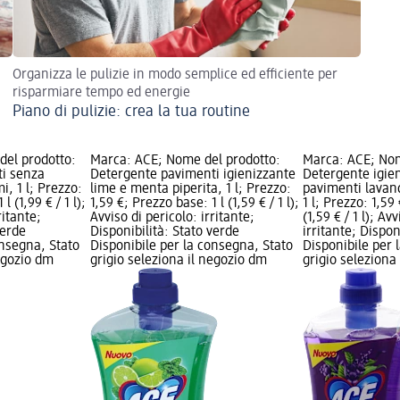
Organizza le pulizie in modo semplice ed efficiente per
risparmiare tempo ed energie
Piano di pulizie: crea la tua routine
el prodotto:
Marca: ACE; Nome del prodotto:
Marca: ACE; Nom
i senza
Detergente pavimenti igienizzante
Detergente igie
i, 1 l; Prezzo:
lime e menta piperita, 1 l; Prezzo:
pavimenti lavand
l (1,99 € / 1 l);
1,59 €; Prezzo base: 1 l (1,59 € / 1 l);
1 l; Prezzo: 1,59
ritante;
Avviso di pericolo: irritante;
(1,59 € / 1 l); Av
verde
Disponibilità: Stato verde
irritante; Dispon
onsegna, Stato
Disponibile per la consegna, Stato
Disponibile per 
negozio dm
grigio seleziona il negozio dm
grigio seleziona