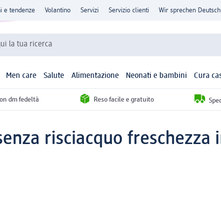
ni e tendenze
Volantino
Servizi
Servizio clienti
Wir sprechen Deutsch
qui la tua ricerca
Men care
Salute
Alimentazione
Neonati e bambini
Cura ca
con dm fedeltà
Reso facile e gratuito
Sped
enza risciacquo freschezza in