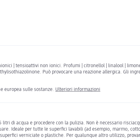
ici | tensioattivi non ionici. Profumi | citronellol | linalool | lim
ylisothiazolinone. Può provocare una reazione allergica. Gli ingred
one europea sulle sostanze.
Ulteriori informazioni
 litri di acqua e procedere con la pulizia. Non è necessario risciacq
re. Ideale per tutte le superfici lavabili (ad esempio, marmo, cotto,
 superfici verniciate o plastiche. Per qualunque altro utilizzo, prov