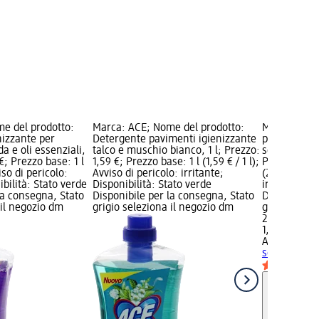
e del prodotto:
Marca: ACE; Nome del prodotto:
Marca: AMU
nizzante per
Detergente pavimenti igienizzante
prodotto: D
a e oli essenziali,
talco e muschio bianco, 1 l; Prezzo:
senza riscia
 €; Prezzo base: 1 l
1,59 €; Prezzo base: 1 l (1,59 € / 1 l);
Prezzo: 2,99
viso di pericolo:
Avviso di pericolo: irritante;
(2,39 € / 1 l
ibilità: Stato verde
Disponibilità: Stato verde
irritante; D
la consegna, Stato
Disponibile per la consegna, Stato
Disponibile
 il negozio dm
grigio seleziona il negozio dm
grigio selez
2,99 €
1,25 l (2,39 €
AMUCHINA
D
senza riscia