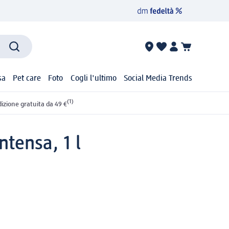
sa
Pet care
Foto
Cogli l'ultimo
Social Media Trends
(1)
izione gratuita da 49 €
tensa, 1 l