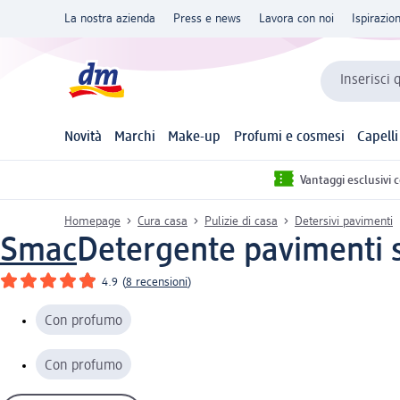
La nostra azienda
Press e news
Lavora con noi
Ispirazio
Inserisci 
Novità
Marchi
Make-up
Profumi e cosmesi
Capelli
Vantaggi esclusivi 
Homepage
Cura casa
Pulizie di casa
Detersivi pavimenti
Smac
Detergente pavimenti s
4.9
(
8 recensioni
)
Con profumo
Con profumo