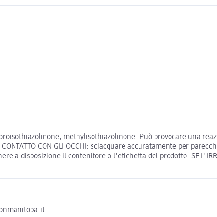
roisothiazolinone, methylisothiazolinone. Può provocare una reazio
O DI CONTATTO CON GLI OCCHI: sciacquare accuratamente per parecchi m
nere a disposizione il contenitore o l'etichetta del prodotto. SE L
tonmanitoba.it