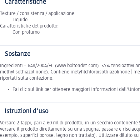
Caratteristiche
Texture / consistenza / applicazione:
Liquido
Caratteristiche del prodotto:
Con profumo
Sostanze
Ingredienti – 648/2004/EC (www.boltondet.com): <5% tensioattivi anion
methylisothiazolinone). Contiene metyhlchloroisothiazolinone | meth
riportati sulla confezione.
Fai clic sul link per ottenere maggiori informazioni dall'Uni
Istruzioni d'uso
Versare 2 tappi, pari a 60 ml di prodotto, in un secchio contenente 5
versare il prodotto direttamente su una spugna, passare e risciacqua
esempio, superfici porose, legno non trattato). Utilizzare diluito su