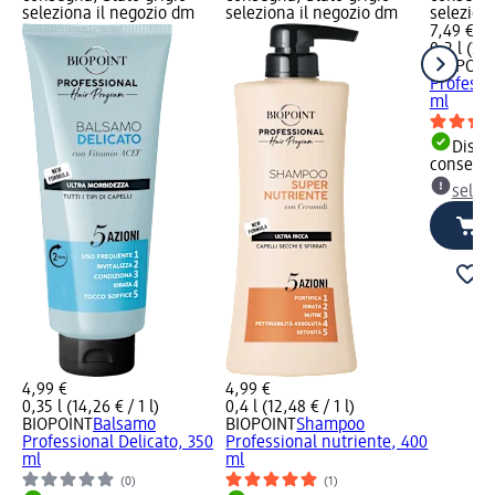
seleziona il negozio dm
seleziona il negozio dm
selezion
7,49 €
0,2 l (37,
BIOPOIN
Professi
ml
Dispon
consegn
selez
4,99 €
4,99 €
0,35 l (14,26 € / 1 l)
0,4 l (12,48 € / 1 l)
BIOPOINT
Balsamo
BIOPOINT
Shampoo
Professional Delicato, 350
Professional nutriente, 400
ml
ml
(0)
(1)