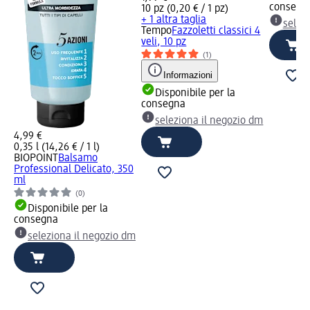
consegn
10 pz (0,20 € / 1 pz)
+ 1 altra taglia
selez
Tempo
Fazzoletti classici 4
veli, 10 pz
(1)
Informazioni
Disponibile per la
consegna
seleziona il negozio dm
4,99 €
0,35 l (14,26 € / 1 l)
BIOPOINT
Balsamo
Professional Delicato, 350
ml
(0)
Disponibile per la
consegna
seleziona il negozio dm