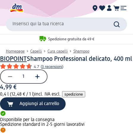
Inserisci qui la tua ricerca
Spedizione gratuita da 49 €
Homepage
Capelli
Cura capelli
Shampoo
BIOPOINT
Shampoo Professional delicato, 400 ml
4.7
(
3 recensioni
)
4,99 €
0,4 l (12,48 € / 1 l)
incl. IVA escl.
spedizione
Aggiungi al carrello
Disponibile per la consegna
Spedizione standard in 2-5 giorni lavorativi