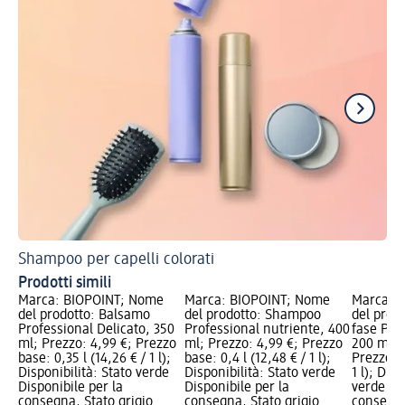
Shampoo per capelli colorati
Sh
Prodotti simili
Marca: BIOPOINT; Nome
Marca: BIOPOINT; Nome
Marca: 
del prodotto: Balsamo
del prodotto: Shampoo
del prod
Professional Delicato, 350
Professional nutriente, 400
fase Prof
ml; Prezzo: 4,99 €; Prezzo
ml; Prezzo: 4,99 €; Prezzo
200 ml; 
base: 0,35 l (14,26 € / 1 l);
base: 0,4 l (12,48 € / 1 l);
Prezzo ba
Disponibilità: Stato verde
Disponibilità: Stato verde
1 l); Disp
Disponibile per la
Disponibile per la
verde Dis
consegna, Stato grigio
consegna, Stato grigio
consegna