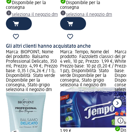
Disponibile per la
Disponibile per la
consegna
consegna
seleziona il negozio dm
seleziona il negozio dm
Gli altri clienti hanno acquistato anche
Marca: BIOPOINT; Nome
Marca: Tempo; Nome del
Marca: 
del prodotto: Balsamo
prodotto: Fazzoletti classici
del prodo
Professional Delicato, 350
4 veli, 10 pz; Prezzo: 1,99 €;
White No
ml; Prezzo: 4,99 €; Prezzo
Prezzo base: 10 pz (0,20 € /
Prezzo: 
base: 0,35 l (14,26 € / 1 l);
1 pz); Disponibilità: Stato
base: 0,0
Disponibilità: Stato verde
verde Disponibile per la
Disponibi
Disponibile per la
consegna, Stato grigio
Disponibi
consegna, Stato grigio
seleziona il negozio dm
consegna
seleziona il negozio dm
selezion
2,99 €
0,075 l (3
mentade
White No
Info
Dispon
1,99 €