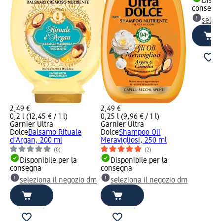
Dispon
consegn
selez
2,49 €
2,49 €
0,2 l (12,45 € / 1 l)
0,25 l (9,96 € / 1 l)
Garnier Ultra
Garnier Ultra
Dolce
Balsamo Rituale
Dolce
Shampoo Oli
d'Argan, 200 ml
Meravigliosi, 250 ml
(0)
(2)
Disponibile per la
Disponibile per la
consegna
consegna
seleziona il negozio dm
seleziona il negozio dm