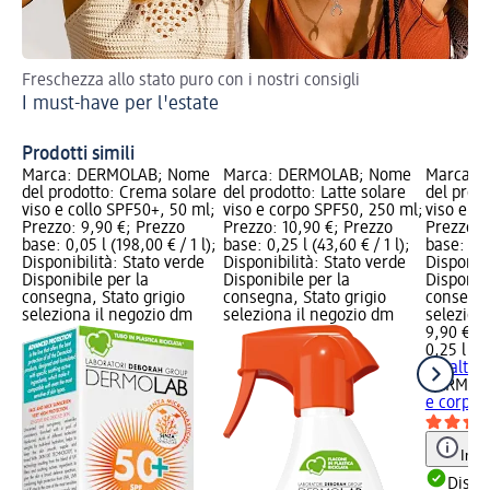
Freschezza allo stato puro con i nostri consigli
Sca
I must-have per l'estate
Ch
Prodotti simili
Marca: DERMOLAB; Nome
Marca: DERMOLAB; Nome
Marca: 
del prodotto: Crema solare
del prodotto: Latte solare
del prodo
viso e collo SPF50+, 50 ml;
viso e corpo SPF50, 250 ml;
viso e c
Prezzo: 9,90 €; Prezzo
Prezzo: 10,90 €; Prezzo
Prezzo: 
base: 0,05 l (198,00 € / 1 l);
base: 0,25 l (43,60 € / 1 l);
base: 0,25
Disponibilità: Stato verde
Disponibilità: Stato verde
Disponibi
Disponibile per la
Disponibile per la
Disponibi
consegna, Stato grigio
consegna, Stato grigio
consegna
seleziona il negozio dm
seleziona il negozio dm
selezion
9,90 €
0,25 l (39
+ 1 altra
DERMOL
e corpo 
Info
Dispon