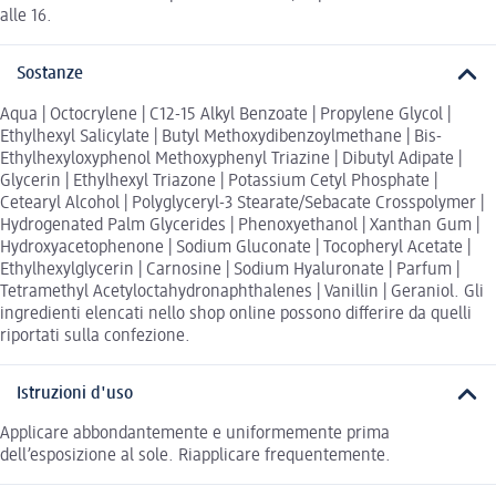
alle 16.
Sostanze
Aqua | Octocrylene | C12-15 Alkyl Benzoate | Propylene Glycol |
Ethylhexyl Salicylate | Butyl Methoxydibenzoylmethane | Bis-
Ethylhexyloxyphenol Methoxyphenyl Triazine | Dibutyl Adipate |
Glycerin | Ethylhexyl Triazone | Potassium Cetyl Phosphate |
Cetearyl Alcohol | Polyglyceryl-3 Stearate/Sebacate Crosspolymer |
Hydrogenated Palm Glycerides | Phenoxyethanol | Xanthan Gum |
Hydroxyacetophenone | Sodium Gluconate | Tocopheryl Acetate |
Ethylhexylglycerin | Carnosine | Sodium Hyaluronate | Parfum |
Tetramethyl Acetyloctahydronaphthalenes | Vanillin | Geraniol. Gli
ingredienti elencati nello shop online possono differire da quelli
riportati sulla confezione.
Istruzioni d'uso
Applicare abbondantemente e uniformemente prima
dell’esposizione al sole. Riapplicare frequentemente.