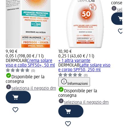
consegn
selez
9,90 €
10,90 €
0,05 l (198,00 € / 1 l)
0,25 l (43,60 € / 1 l)
DERMOLAB
Crema solare
+ 1 altra variante
viso e collo SPF50+, 50 ml
DERMOLAB
Latte solare viso
e corpo SPF50, 250 ml
(0)
(0)
Disponibile per la
consegna
Informazioni
seleziona il negozio dm
Disponibile per la
consegna
seleziona il negozio dm