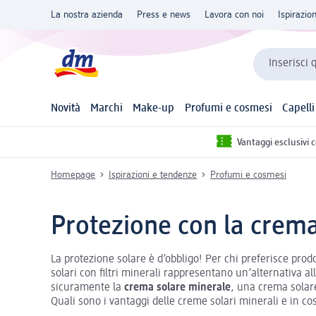
La nostra azienda
Press e news
Lavora con noi
Ispirazio
Inserisci 
Novità
Marchi
Make-up
Profumi e cosmesi
Capelli
Vantaggi esclusivi 
Homepage
Ispirazioni e tendenze
Profumi e cosmesi
Protezione con la crem
La protezione solare è d’obbligo! Per chi preferisce prodo
solari con filtri minerali rappresentano un’alternativa all
sicuramente la
crema solare minerale
, una crema sola
Quali sono i vantaggi delle creme solari minerali e in co