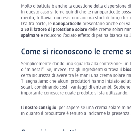
Molto dibattuta è anche la questione della dispersione d
In questo caso si teme quindi che le nanoparticelle pos
merito, tuttavia, non esistono ancora studi di lungo ter
D’altra parte, le
nanoparticelle
presentano anche dei vant
a 50 il fattore di protezione solare
delle creme solari min
spalmare
e riducono l’odiato effetto di patina bianca sull
Come si riconoscono le creme so
Semplicemente dando uno sguardo alla confezione: un b
o “mineral”. Se, invece, tra gli ingredienti si trova il
bios
certa sicurezza di avere tra le mani una crema solare m
Ti segnaliamo che alcuni produttori hanno iniziato ad util
solari, combinando così i vantaggi di entrambi. Sebbene q
importante conoscere quale prodotto si sta utilizzando.
Il nostro consiglio
: per sapere se una crema solare miner
in quanto il produttore è tenuto a indicarne la presenza.