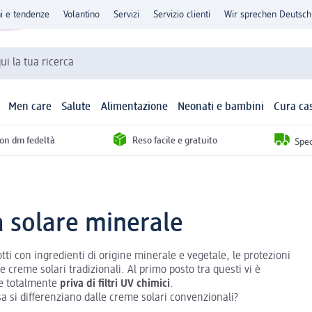
ni e tendenze
Volantino
Servizi
Servizio clienti
Wir sprechen Deutsch
qui la tua ricerca
Men care
Salute
Alimentazione
Neonati e bambini
Cura ca
con dm fedeltà
Reso facile e gratuito
Sped
a solare minerale
tti con ingredienti di origine minerale e vegetale, le protezioni
e creme solari tradizionali. Al primo posto tra questi vi è
re totalmente
priva di filtri UV chimici
.
sa si differenziano dalle creme solari convenzionali?