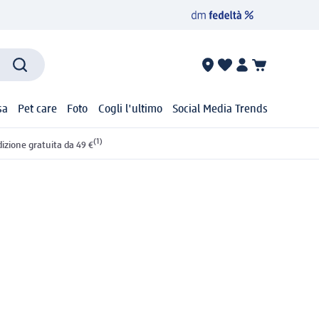
sa
Pet care
Foto
Cogli l'ultimo
Social Media Trends
(1)
izione gratuita da 49 €