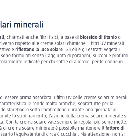
lari minerali
ali
, chiamati anche filtri fisici, a base di
biossido di titanio
o
diverso rispetto alle creme solari chimiche: i filtri UV minerali
ettivo e
riflettono la luce solare
. Gli oli e gli estratti vegetali
i sono formulati senza l'aggiunta di parabeni, siliconi e profumi
colarmente indicate per chi soffre di allergie, per le donne in
di essere prima assorbita, i filtri UV delle creme solari minerali
caratteristica le rende molto pratiche, soprattutto per la
ndo starebbero sotto l’ombrellone durante una giornata al
ramite lo strofinamento, l’azione della crema solare minerale si
ta. Con la crema solare vale sempre la regola: più se ne mette,
ità di crema solare minerale è possibile mantenere il
fattore di
ssario l’equivalente di circa 6 cucchiai. Ma attenzione: non si