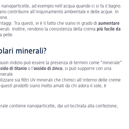
i nanoparticelle, ad esempio nell'acqua quando ci si fa il bagno.
sano contribuire all'inquinamento ambientale e delle acque. In
mine.
aggi. Tra questi, vi è il fatto che siano in grado di
aumentare
erali. Inoltre, rendono la consistenza della crema
più facile da
a pelle.
lari minerali?
uon indizio può essere la presenza di termini come “minerale”
sido di titanio
o l’
ossido di zinco
, si può supporre con una
inerale.
izzare sia filtri UV minerali che chimici all'interno delle creme
uesti prodotti siano molto amati da chi adora il sole, è
ale contiene nanoparticelle, dai un’occhiata alla confezione,