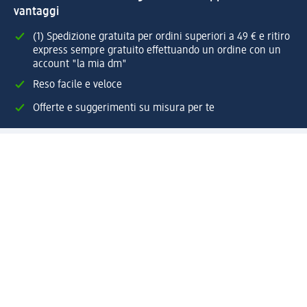
vantaggi
(1) Spedizione gratuita per ordini superiori a 49 € e ritiro
express sempre gratuito effettuando un ordine con un
account "la mia dm"
Reso facile e veloce
Offerte e suggerimenti su misura per te
Crea il tuo account "la mia dm"
Aiuto e contatti
Servizi
Servizio clienti
Spedizione e consegna
Reso e rimborso
L'azienda