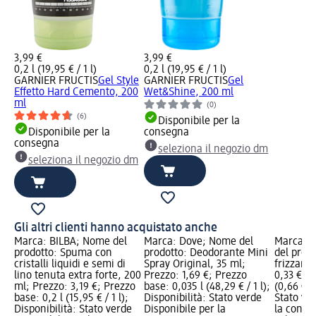
3,99 €
3,99 €
0,2 l (19,95 € / 1 l)
0,2 l (19,95 € / 1 l)
GARNIER FRUCTIS
Gel Style
GARNIER FRUCTIS
Gel
Effetto Hard Cemento, 200
Wet&Shine, 200 ml
ml
(0)
(6)
Disponibile per la
Disponibile per la
consegna
consegna
seleziona il negozio dm
seleziona il negozio dm
Gli altri clienti hanno acquistato anche
Marca: BILBA; Nome del
Marca: Dove; Nome del
Marca: 
prodotto: Spuma con
prodotto: Deodorante Mini
del prod
cristalli liquidi e semi di
Spray Original, 35 ml;
frizzant
lino tenuta extra forte, 200
Prezzo: 1,69 €; Prezzo
0,33 €; P
ml; Prezzo: 3,19 €; Prezzo
base: 0,035 l (48,29 € / 1 l);
(0,66 € / 
base: 0,2 l (15,95 € / 1 l);
Disponibilità: Stato verde
Stato ve
Disponibilità: Stato verde
Disponibile per la
la conse