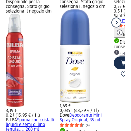
Disponibile per la
consegna, Stato grigio
selezion
consegna, Stato grigio
seleziona il negozio dm
0,33 €
seleziona il negozio dm
0,5 l (0,6
Sant'An
500 ml
Info
Dispon
consegn
selez
1,69 €
3,19 €
0,035 l (48,29 € / 1 l)
0,2 l (15,95 € / 1 l)
Dove
Deodorante Mini
BILBA
Spuma con cristalli
Spray Original, 35 ml
liquidi e semi di lino
(4)
tenuta..., 200 ml