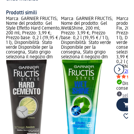
Prodotti simili
Marca: GARNIER FRUCTIS;
Marca: GARNIER FRUCTIS;
Marca: 
Nome del prodotto: Gel
Nome del prodotto: Gel
prodotto
Style Effetto Hard Cemento,
Wet&Shine, 200 ml;
Fix, 200 
200 ml; Prezzo: 3,99 €;
Prezzo: 3,99 €; Prezzo
Prezzo ba
Prezzo base: 0,2 l (19,95 € /
base: 0,2 l (19,95 € / 1 l);
1 l); Disp
1 l); Disponibilità: Stato
Disponibilità: Stato verde
verde Dis
verde Disponibile per la
Disponibile per la
consegna
consegna, Stato grigio
consegna, Stato grigio
selezion
seleziona il negozio dm
seleziona il negozio dm
3,99 €
0,2 l (19,
GARNIER
Fix, 200
Dispon
consegn
selez