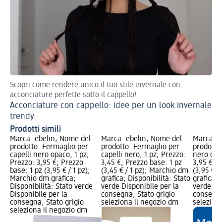
Scopri come rendere unico il tuo stile invernale con
Su
acconciature perfette sotto il cappello!
Ac
Acconciature con cappello: idee per un look invernale
trendy
Prodotti simili
Marca: ebelin; Nome del
Marca: ebelin; Nome del
Marca: e
prodotto: Fermaglio per
prodotto: Fermaglio per
prodotto:
capelli nero opaco, 1 pz;
capelli nero, 1 pz; Prezzo:
nero opa
Prezzo: 3,95 €; Prezzo
3,45 €; Prezzo base: 1 pz
3,95 €; P
base: 1 pz (3,95 € / 1 pz);
(3,45 € / 1 pz); Marchio dm
(3,95 € /
Marchio dm grafica;
grafica; Disponibilità: Stato
grafica; 
Disponibilità: Stato verde
verde Disponibile per la
verde Dis
Disponibile per la
consegna, Stato grigio
consegna
consegna, Stato grigio
seleziona il negozio dm
selezion
seleziona il negozio dm