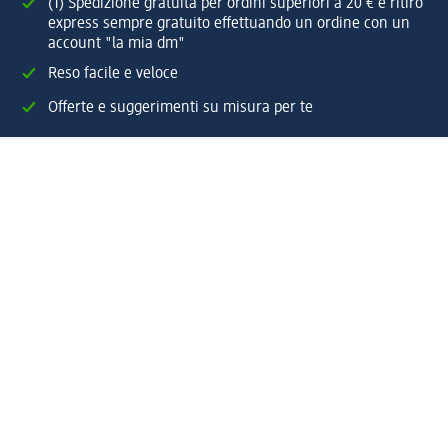
(1) Spedizione gratuita per ordini superiori a 20 € e ritiro
express sempre gratuito effettuando un ordine con un
account "la mia dm"
Reso facile e veloce
Offerte e suggerimenti su misura per te
Crea il tuo account "la mia dm"
Aiuto e contatti
Servizi
Servizio clienti
Spedizione e consegna
Reso e rimborso
L'azienda
La nostra azienda
Corporate Responsibility
Lavora con noi
Press e news
Espansione