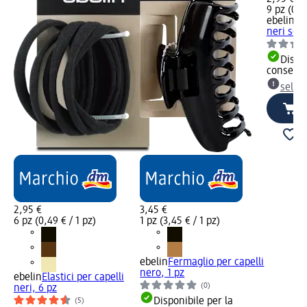
9 pz (0,33
ebelin
Ela
neri sotti
Dispon
consegn
selez
2,95 €
3,45 €
6 pz (0,49 € / 1 pz)
1 pz (3,45 € / 1 pz)
ebelin
Fermaglio per capelli
nero, 1 pz
ebelin
Elastici per capelli
(0)
neri, 6 pz
Disponibile per la
(5)