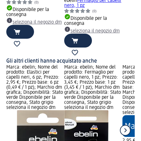
ebelin
Fermaglio per capelli
(0)
nero, 1 pz
Disponibile per la
(0)
consegna
Disponibile per la
seleziona il negozio dm
consegna
seleziona il negozio dm
Gli altri clienti hanno acquistato anche
Marca: ebelin; Nome del
Marca: ebelin; Nome del
Marca: e
prodotto: Elastici per
prodotto: Fermaglio per
prodotto:
capelli neri, 6 pz; Prezzo:
capelli nero, 1 pz; Prezzo:
capelli ne
2,95 €; Prezzo base: 6 pz
3,45 €; Prezzo base: 1 pz
Prezzo: 
(0,49 € / 1 pz); Marchio dm
(3,45 € / 1 pz); Marchio dm
base: 9 p
grafica; Disponibilità: Stato
grafica; Disponibilità: Stato
Marchio 
verde Disponibile per la
verde Disponibile per la
Disponibi
consegna, Stato grigio
consegna, Stato grigio
Disponibi
seleziona il negozio dm
seleziona il negozio dm
consegna
selezion
2,95 €