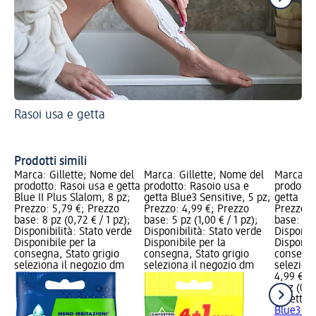
Rasoi usa e getta
Ra
Prodotti simili
Marca: Gillette; Nome del
Marca: Gillette; Nome del
Marca: G
prodotto: Rasoi usa e getta
prodotto: Rasoio usa e
prodotto
Blue II Plus Slalom, 8 pz;
getta Blue3 Sensitive, 5 pz;
getta Bl
Prezzo: 5,79 €; Prezzo
Prezzo: 4,99 €; Prezzo
Prezzo: 
base: 8 pz (0,72 € / 1 pz);
base: 5 pz (1,00 € / 1 pz);
base: 6 p
Disponibilità: Stato verde
Disponibilità: Stato verde
Disponibi
Disponibile per la
Disponibile per la
Disponibi
consegna, Stato grigio
consegna, Stato grigio
consegna
seleziona il negozio dm
seleziona il negozio dm
selezion
4,99 €
6 pz (0,8
Gillette
R
Blue3 Sm