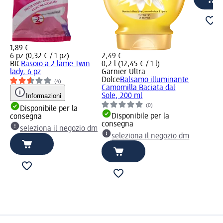
1,89 €
6 pz (0,32 € / 1 pz)
2,49 €
BIC
Rasoio a 2 lame Twin
0,2 l (12,45 € / 1 l)
lady, 6 pz
Garnier Ultra
Dolce
Balsamo illuminante
(4)
Camomilla Baciata dal
Informazioni
Sole, 200 ml
(0)
Disponibile per la
Disponibile per la
consegna
consegna
seleziona il negozio dm
seleziona il negozio dm