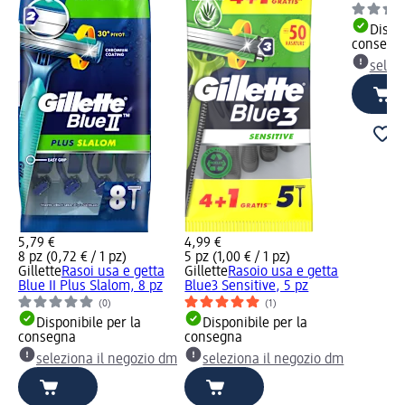
Dispon
consegn
selez
5,79 €
4,99 €
8 pz (0,72 € / 1 pz)
5 pz (1,00 € / 1 pz)
Gillette
Rasoi usa e getta
Gillette
Rasoio usa e getta
Blue II Plus Slalom, 8 pz
Blue3 Sensitive, 5 pz
(0)
(1)
Disponibile per la
Disponibile per la
consegna
consegna
seleziona il negozio dm
seleziona il negozio dm