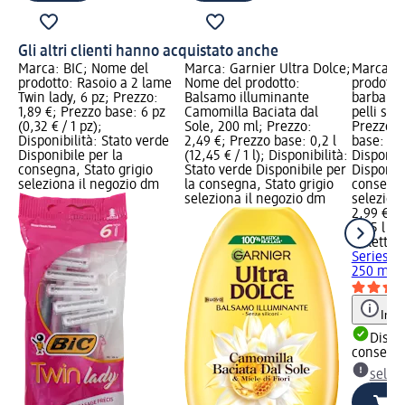
Gli altri clienti hanno acquistato anche
Marca: BIC; Nome del
Marca: Garnier Ultra Dolce;
Marca: G
prodotto: Rasoio a 2 lame
Nome del prodotto:
prodotto
Twin lady, 6 pz; Prezzo:
Balsamo illuminante
barba Se
1,89 €; Prezzo base: 6 pz
Camomilla Baciata dal
pelli sen
(0,32 € / 1 pz);
Sole, 200 ml; Prezzo:
Prezzo: 
Disponibilità: Stato verde
2,49 €; Prezzo base: 0,2 l
base: 0,25
Disponibile per la
(12,45 € / 1 l); Disponibilità:
Disponibi
consegna, Stato grigio
Stato verde Disponibile per
Disponibi
seleziona il negozio dm
la consegna, Stato grigio
consegna
seleziona il negozio dm
selezion
2,99 €
0,25 l (11
Gillette
S
Series Le
250 ml
Info
Dispon
consegn
selez