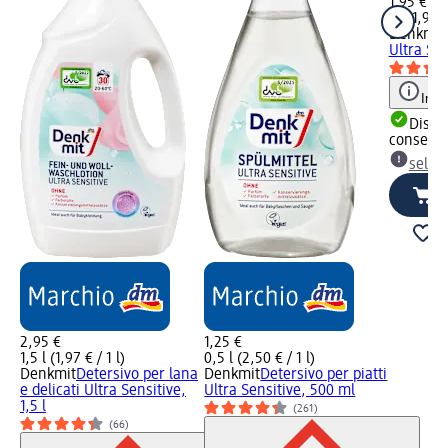
1,95 €
1 l (1,95 €
Denkmit
Ultra Sen
Info
Dispon
consegn
selez
2,95 €
1,25 €
1,5 l (1,97 € / 1 l)
0,5 l (2,50 € / 1 l)
Denkmit
Detersivo per lana
Denkmit
Detersivo per piatti
e delicati Ultra Sensitive,
Ultra Sensitive, 500 ml
1,5 l
(261)
(66)