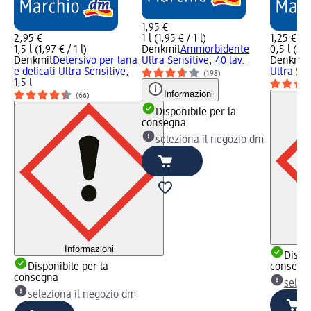
1,95 €
2,95 €
1 l (1,95 € / 1 l)
1,25 €
1,5 l (1,97 € / 1 l)
Denkmit
Ammorbidente
0,5 l (2,5
Denkmit
Detersivo per lana
Ultra Sensitive, 40 lav.
Denkmit
e delicati Ultra Sensitive,
Ultra Sen
(198)
1,5 l
Informazioni
(66)
Disponibile per la
consegna
seleziona il negozio dm
Informazioni
Dispon
Disponibile per la
consegn
consegna
selez
seleziona il negozio dm