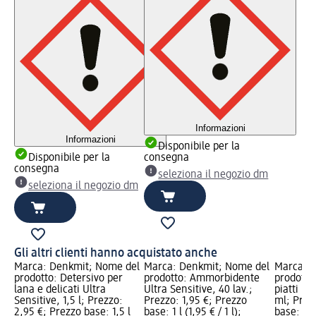
Informazioni
Informazioni
Disponibile per la
Disponibile per la
consegna
consegna
seleziona il negozio dm
seleziona il negozio dm
Gli altri clienti hanno acquistato anche
Marca: Denkmit; Nome del
Marca: Denkmit; Nome del
Marca: 
prodotto: Detersivo per
prodotto: Ammorbidente
prodotto
lana e delicati Ultra
Ultra Sensitive, 40 lav.;
piatti Ul
Sensitive, 1,5 l; Prezzo:
Prezzo: 1,95 €; Prezzo
ml; Prez
2,95 €; Prezzo base: 1,5 l
base: 1 l (1,95 € / 1 l);
base: 0,5 