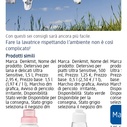
Con questi sei consigli sarà ancora più facile.
De
Fare la lavatrice rispettando l’ambiente non è così
complicato!
Prodotti simili
Marca: Denkmit; Nome del
Marca: Denkmit; Nome del
Marca: 
prodotto: Detersivo per
prodotto: Detersivo per
prodott
lana e delicati Ultra
piatti Ultra Sensitive, 500
Ultra Sen
Sensitive, 1,5 l; Prezzo:
ml; Prezzo: 1,25 €; Prezzo
Prezzo: 
2,95 €; Prezzo base: 1,5 l
base: 0,5 l (2,50 € / 1 l);
base: 1 l 
(1,97 € / 1 l); Marchio dm
Marchio dm grafica; Avviso
Marchio 
grafica; Avviso di pericolo:
di pericolo: irritante;
Disponibi
irritante; Disponibilità:
Disponibilità: Stato verde
Disponibi
Stato verde Disponibile per
Disponibile per la
consegna
la consegna, Stato grigio
consegna, Stato grigio
selezion
seleziona il negozio dm
seleziona il negozio dm