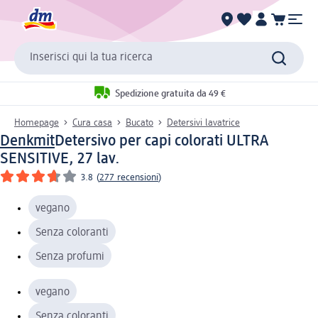
Inserisci qui la tua ricerca
Spedizione gratuita da 49 €
Homepage
Cura casa
Bucato
Detersivi lavatrice
Denkmit
Detersivo per capi colorati ULTRA
SENSITIVE, 27 lav.
3.8
(
277 recensioni
)
vegano
Senza coloranti
Senza profumi
vegano
Senza coloranti