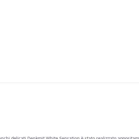
ianchi delicati Denkmit White Sensation è stato realizzato apposita