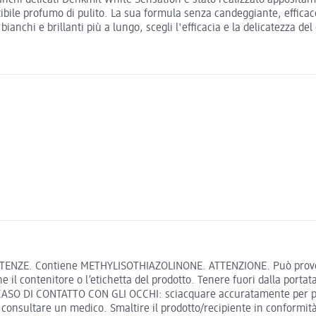
stibile profumo di pulito. La sua formula senza candeggiante, effica
ianchi e brillanti più a lungo, scegli l'efficacia e la delicatezza d
VERTENZE. Contiene METHYLISOTHIAZOLINONE. ATTENZIONE. Può provoc
 il contenitore o l’etichetta del prodotto. Tenere fuori dalla portat
O DI CONTATTO CON GLI OCCHI: sciacquare accuratamente per parecc
, consultare un medico. Smaltire il prodotto/recipiente in conformità 