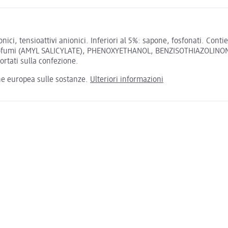
ci, tensioattivi anionici. Inferiori al 5%: sapone, fosfonati. Conti
fumi (AMYL SALICYLATE), PHENOXYETHANOL, BENZISOTHIAZOLINONE,
portati sulla confezione.
one europea sulle sostanze.
Ulteriori informazioni