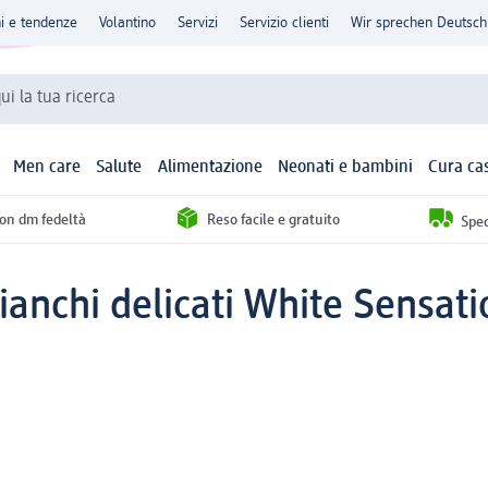
ni e tendenze
Volantino
Servizi
Servizio clienti
Wir sprechen Deutsch
qui la tua ricerca
Men care
Salute
Alimentazione
Neonati e bambini
Cura ca
con dm fedeltà
Reso facile e gratuito
Sped
ianchi delicati White Sensatio