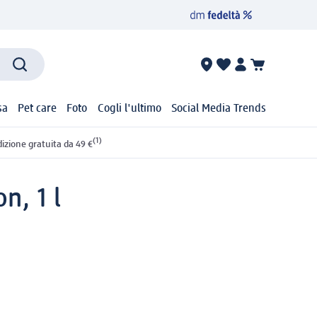
sa
Pet care
Foto
Cogli l'ultimo
Social Media Trends
(1)
izione gratuita da 49 €
n, 1 l