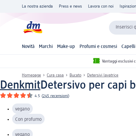
La nostra azienda
Press e news
Lavora con noi
Ispirazio
Inserisci 
Novità
Marchi
Make-up
Profumi e cosmesi
Capelli
Vantaggi esclusivi 
Homepage
Cura casa
Bucato
Detersivi lavatrice
Denkmit
Detersivo per capi b
4.5
(
245 recensioni
)
vegano
Con profumo
vegano