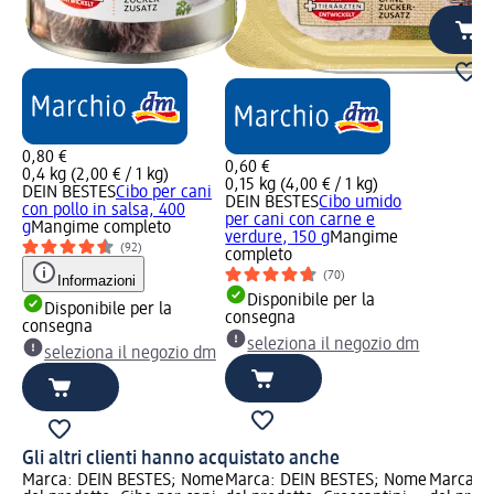
0,80 €
0,60 €
0,4 kg (2,00 € / 1 kg)
0,15 kg (4,00 € / 1 kg)
DEIN BESTES
Cibo per cani
DEIN BESTES
Cibo umido
con pollo in salsa, 400
per cani con carne e
g
Mangime completo
verdure, 150 g
Mangime
(92)
completo
(70)
Informazioni
Disponibile per la
Disponibile per la
consegna
consegna
seleziona il negozio dm
seleziona il negozio dm
Gli altri clienti hanno acquistato anche
Marca: DEIN BESTES; Nome
Marca: DEIN BESTES; Nome
Marca: 