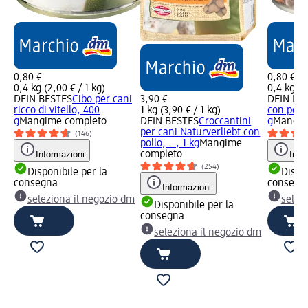
0,80 €
0,80 €
0,4 kg (2,00 € / 1 kg)
0,4 kg (2
DEIN BESTES
Cibo per cani
3,90 €
DEIN BE
ricco di vitello, 400
1 kg (3,90 € / 1 kg)
con pollo
g
Mangime completo
DEIN BESTES
Croccantini
g
Mangim
per cani Naturverliebt con
(146)
pollo,..., 1 kg
Mangime
Informazioni
completo
Info
(254)
Disponibile per la
Dispon
consegna
consegn
Informazioni
seleziona il negozio dm
selez
Disponibile per la
consegna
seleziona il negozio dm