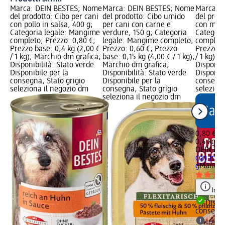
Marca: DEIN BESTES; Nome
Marca: DEIN BESTES; Nome
Marca: 
del prodotto: Cibo per cani
del prodotto: Cibo umido
del prodo
con pollo in salsa, 400 g;
per cani con carne e
con manz
Categoria legale: Mangime
verdure, 150 g; Categoria
Categori
completo; Prezzo: 0,80 €;
legale: Mangime completo;
completo
Prezzo base: 0,4 kg (2,00 €
Prezzo: 0,60 €; Prezzo
Prezzo b
/ 1 kg); Marchio dm grafica;
base: 0,15 kg (4,00 € / 1 kg);
/ 1 kg); 
Disponibilità: Stato verde
Marchio dm grafica;
Disponibi
Disponibile per la
Disponibilità: Stato verde
Disponibi
consegna, Stato grigio
Disponibile per la
consegna
seleziona il negozio dm
consegna, Stato grigio
selezion
seleziona il negozio dm
0,80 €
0,4 kg (2
DEIN BE
con manz
g
Mangim
Info
Dispon
consegn
selez